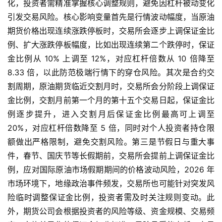
化，投资者需精准掌握核心调整规则，避免因杠杆被动变化
引发交易风险。核心影响变量首先是行情波动幅度，当原油
期货价格出现连续涨跌停板时，交易所会逐步上调保证金比
例、扩大涨跌停板幅度，比如出现连续第二个跌停时，保证
金比例从 10% 上调至 12%，对应杠杆倍数从 10 倍降至
原
8.33 倍，以此防范极端行情下的穿仓风险。其次是合约交
油
割周期，原油期货临近交割月时，交易所会分阶段上调保证
期
金比例，交割月前第一个月的第十五个交易日起，保证金比
货
例逐步提升，进入交割月后保证金比例最高可上调至
20%，对应杠杆倍数降至 5 倍，同时对个人投资者持仓限
国
额做出严格限制，避免交割风险。第三是节假日与重大事
际
期
件，春节、国庆节等长假期前，交易所会提前上调保证金比
货
例，应对国际原油市场假期期间的价格波动风险，2026 年
市场环境下，地缘政治事件频发，交易所也可能针对突发风
恒
险临时调整保证金比例，投资者需及时关注规则变动。此
指
外，期货公司会根据投资者的风险等级、资金规模、交易频
期