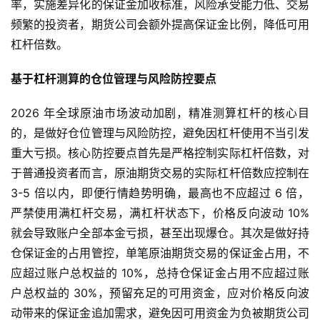
率，实施差异化的保证金加收标准，风险承受能力低、交易
货
频繁的投资者，期货公司会额外提高保证金比例，降低可用
杠杆倍数。
期
货
基于杠杆测算的仓位管理与风险防控要点
入
门
2026 年全球原油市场波动加剧，精准测算杠杆的核心目
的，是做好仓位管理与风险防控，避免因杠杆使用不当引发
期
重大亏损。核心防控要点首先是严格控制实际杠杆倍数，对
货
于普通投资者而言，原油期货交易的实际杠杆倍数应控制在
行
情
3-5 倍以内，即便行情趋势明确，最高也不应超过 6 倍，
严禁使用满杠杆交易，满杠杆状态下，价格反向波动 10%
黄
就会导致账户全部本金亏损，甚至出现爆仓。其次是做好持
金
仓保证金的占用管控，单笔原油期货交易的保证金占用，不
期
应超过账户总权益的 10%，总持仓保证金占用不应超过账
货
户总权益的 30%，预留充足的可用资金，应对价格反向波
动带来的保证金追加需求，避免因可用资金为负被期货公司