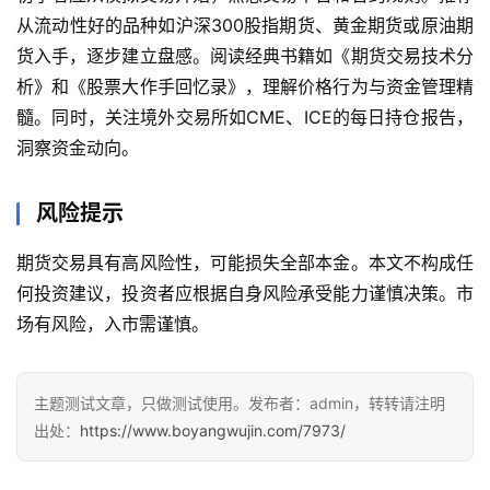
期
从流动性好的品种如沪深300股指期货、黄金期货或原油期
货
行
货入手，逐步建立盘感。阅读经典书籍如《期货交易技术分
情
析》和《股票大作手回忆录》，理解价格行为与资金管理精
髓。同时，关注境外交易所如CME、ICE的每日持仓报告，
黄
洞察资金动向。
金
期
风险提示
货
期货交易具有高风险性，可能损失全部本金。本文不构成任
何投资建议，投资者应根据自身风险承受能力谨慎决策。市
场有风险，入市需谨慎。
主题测试文章，只做测试使用。发布者：admin，转转请注明
出处：
https://www.boyangwujin.com/7973/