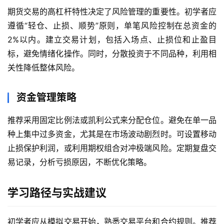
货
期货交易的高杠杆特性决定了风险管理的重要性。初学者应
遵循“轻仓、止损、顺势”原则，单笔风险控制在总资金的
国
2%以内。建立交易计划，包括入场点、止损位和止盈目
际
标，避免情绪化操作。同时，分散投资于不同品种，利用相
期
关性降低整体风险。
货
资金管理策略
恒
指
推荐采用固定比例法或凯利公式来分配仓位。避免在单一品
期
货
种上集中过多资金，尤其是在市场波动剧烈时。可设置移动
止损保护利润，或利用期权组合对冲极端风险。定期复盘交
期
易记录，分析亏损原因，不断优化策略。
货
入
学习路径与实战建议
门
初学者应从模拟交易开始，熟悉交易平台和合约规则。推荐