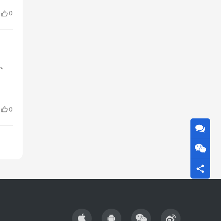
0
、
0