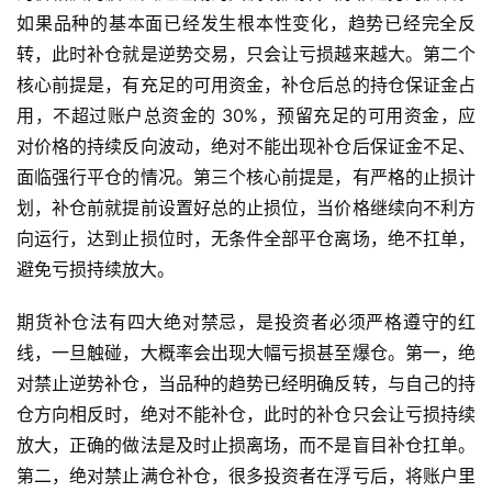
期
如果品种的基本面已经发生根本性变化，趋势已经完全反
货
转，此时补仓就是逆势交易，只会让亏损越来越大。第二个
核心前提是，有充足的可用资金，补仓后总的持仓保证金占
恒
用，不超过账户总资金的 30%，预留充足的可用资金，应
指
对价格的持续反向波动，绝对不能出现补仓后保证金不足、
期
货
面临强行平仓的情况。第三个核心前提是，有严格的止损计
划，补仓前就提前设置好总的止损位，当价格继续向不利方
期
向运行，达到止损位时，无条件全部平仓离场，绝不扛单，
货
避免亏损持续放大。
入
门
期货补仓法有四大绝对禁忌，是投资者必须严格遵守的红
线，一旦触碰，大概率会出现大幅亏损甚至爆仓。第一，绝
期
对禁止逆势补仓，当品种的趋势已经明确反转，与自己的持
货
仓方向相反时，绝对不能补仓，此时的补仓只会让亏损持续
行
放大，正确的做法是及时止损离场，而不是盲目补仓扛单。
情
第二，绝对禁止满仓补仓，很多投资者在浮亏后，将账户里