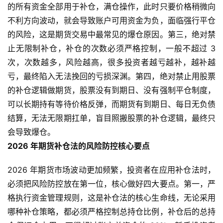
的所有资金全部用于补仓，满仓操作，此时只要价格稍微向
黄
不利方向波动，就会导致账户可用资金为负，面临强行平仓
金
期
的风险，这是期货交易中最常见的爆仓原因。第三，绝对禁
货
止无限制补仓，补仓的次数必须严格控制，一般不超过 3
次，次数越多，风险越高，很多投资者越亏越补，越补越
亏，最终陷入无法挽回的亏损深渊。第四，绝对禁止用股票
的补仓逻辑做期货，股票没有到期日、没有强制平仓制度，
可以长期持有等待价格反弹，而期货有到期日、每日无负债
结算，无法无限期扛单，盲目照搬股票的补仓逻辑，最终只
会导致爆仓。
2026 年期货补仓法的风险防控核心要点
2026 年期货市场波动更加频繁，投资者在应用补仓法时，
必须把风险防控放在第一位，核心做好四大要点。第一，严
格执行资金管理规则，这是补仓法的核心生命线，无论采用
哪种补仓策略，都必须严格控制总持仓比例，补仓后的总持