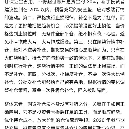
仓保证金占用，不得超过账户总资金的 30%，新手投资者
建议控制在 20% 以内，预留充足的安全垫，应对极端行情
的波动。第二，严格执行止损纪律，补仓不是为了扛单，而
是为了更好地把握趋势机会，必须提前设置好止损位，当价
格达到止损位时，无条件全部平仓，绝不抱有侥幸心理，避
免小亏拖成大亏，大亏拖成爆仓。第三，只在顺势行情中补
仓，绝对不逆势补仓，期货交易的核心是顺势而为，只有在
大趋势明确、持仓方向与趋势一致的情况下，才能在短期回
调时进行补仓，逆势行情中唯一正确的做法是止损离场，而
不是补仓。第四，分批次、小幅度补仓，不要一次性大比例
补仓，分批次补仓能够给自己留有余地，根据行情的变化调
整补仓策略，避免一次性满仓补仓，陷入被动局面。
整体来看，期货补仓法本身没有对错之分，关键在于如何正
确应用，它不是投资者亏损后扛单的工具，而是顺应趋势、
优化持仓成本、放大盈利的仓位管理手段。2026 年参与期
货交易，投资者只有全面厘清补仓法的应用逻辑与边界，严