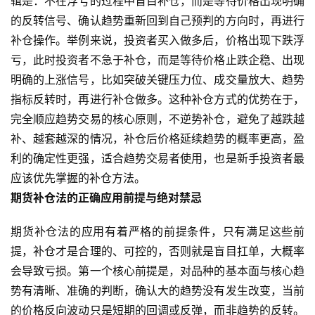
辑是：不在浮亏的过程中盲目补仓，而是等待价格出现明确
的反转信号、确认趋势重新回到自己预判的方向时，再进行
补仓操作。举例来说，投资者买入做多后，价格出现下跌浮
亏，此时投资者不急于补仓，而是等待价格止跌企稳、出现
明确的上涨信号，比如突破关键压力位、成交量放大、趋势
指标反转时，再进行补仓做多。这种补仓方式的优势在于，
完全顺应趋势交易的核心原则，不逆势补仓，避免了越跌越
补、越套越深的情况，补仓后价格延续趋势的概率更高，盈
利的确定性更强，适合趋势交易者使用，也是新手投资者最
应该优先掌握的补仓方法。
期货补仓法的正确应用前提与绝对禁忌
原
油
期货补仓法的应用有着严格的前提条件，只有满足这些前
期
货
提，补仓才是合理的、可控的，否则就是盲目扛单，大概率
会导致亏损。第一个核心前提是，对品种的基本面与核心趋
国
势有清晰、准确的判断，确认大的趋势没有发生改变，当前
际
的价格反向波动只是短期的回调或反弹，而非趋势的反转。