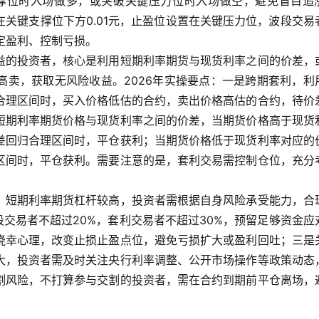
键支撑位时入场做多，或突破关键压力位时入场做空，避免盲目追
关键支撑位下方0.01元，止盈位设置在关键压力位，波段交易
锁定盈利、控制亏损。
益的投资者，核心是利用短期利率期货与现货利率之间的价差，
高卖，获取无风险收益。2026年实操要点：一是跨期套利，利
合理区间时，买入价格低估的合约，卖出价格高估的合约，待价
短期利率期货价格与现货利率之间的价差，当期货价格高于现货
差回归合理区间时，平仓获利；当期货价格低于现货利率对应的
区间时，平仓获利。需要注意的是，套利交易需控制仓位，充分
，短期利率期货杠杆较高，投资者需根据自身风险承受能力，合
段交易者不超过20%，套利交易者不超过30%，预留足够资金应
侥幸心理，改变止损止盈点位，避免亏损扩大或盈利回吐；三是
大，投资者需及时关注央行利率调整、公开市场操作等政策动态
割风险，不打算参与交割的投资者，需在合约到期前平仓离场，