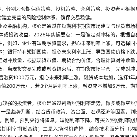
三类，分别为套期保值策略、投机策略、套利策略，投资者可根据
时建立完善的风险控制体系，确保交易稳健。
业及金融机构，核心是通过在短期利率期货市场建立与现货市场
本或投资收益。2026年实操要点：一是确定对冲标的，根据自
种，例如，企业有短期融资需求，担心未来利率上涨，可选择同
本；银行持有短期国债，担心未来利率上涨，导致国债价格下跌
定对冲数量，根据现货市值、期货合约价值，合理计算对冲数量
场，当现货交易完成或融资结束后，在期货市场平仓，完成对冲
后融资1000万元，担心未来利率上涨，融资成本增加，选择1年
值200万元），若3个月后利率上涨，融资成本增加5万元，期
力较强的投资者，核心是通过判断短期利率走势，做多或做空短
点：一是趋势判断，结合货币政策、资金面、宏观经济等因素，判
，例如，预判央行将降息，短期利率下降，可买入短期利率期
短期利率期货合约；二是入场时机选择，结合技术面分析（均