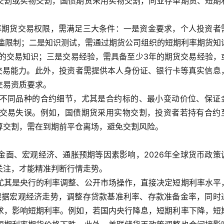
交割或实物交割，国债期货采用实物交割，同业存单期货、短期
利率期货交易权限，需满足三大条件：一是资金要求，个人投资者
门槛限制；二是知识测试，需通过期货公司组织的短期利率期货知
应的交易知识；三是交易经验，需具备至少3年的期货交易经验，
的交易能力。此外，投资者需提供本人身份证、银行卡等真实信息
交易资质要求。
不同品种的合约细节，尤其是合约标的、最小变动价位、保证
交易失误。例如，国债期货采用实物交割，投资者若持有合约
算交割，需在到期前平仓离场，避免交割风险。
金面、宏观经济、通胀预期等因素影响，2026年全球货币政策
关注，才能精准判断行情走势。
尤其是央行的利率调整、公开市场操作，直接决定短期利率水平
行根据宏观经济走势，调整存贷款基准利率、存款准备金率，同时
供求，影响短期利率。例如，若国内央行降息，短期利率下降，短