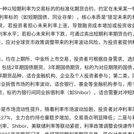
一种以短期利率为交易标的的标准化期货合约，约定在未来某一
利率标的（如短期国债、同业存单），核心本质是“锁定未来的
说，若投资者担心未来利率上涨，导致融资成本增加或投资收
利率水平；若担心未来利率下跌，可通过卖出短期利率期货合约
在于，应对全球货币政策调整带来的利率波动风险，为投资者提供
三类，均在上期所、中金所上市交易，投资者可根据自身需求，选
，包括2年期国债期货、3年期国债期货，标的为对应期限的国债
率期货品种，适合金融机构、企业及个人投资者参与；第二类，
同业拆借市场的利率波动，适合银行、基金等金融机构参与，用
，标的为银行间同业拆借利率（如Shibor），适合需要对冲短
：一是市场流动性提升，随着利率市场波动加剧，投资者对冲利率
长27%，主力合约持仓量稳步增加，交易滑点明显降低；二是与
率、Shibor、美联储利率等联动紧密，利率政策调整会快速传