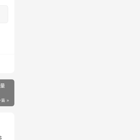
变量
一篇
法