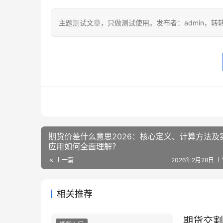
主题测试文章，只做测试使用。发布者：admin，转
期货价差什么意思2026：核心定义、计算方法及
应用如何全面理解？
上一篇
2026年2月28日 上
相关推荐
期货交割