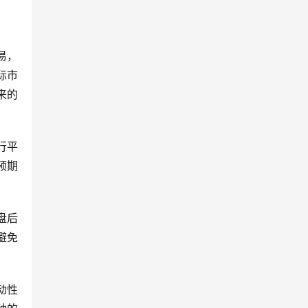
易，
际市
来的
行平
预期
盘后
避免
动性