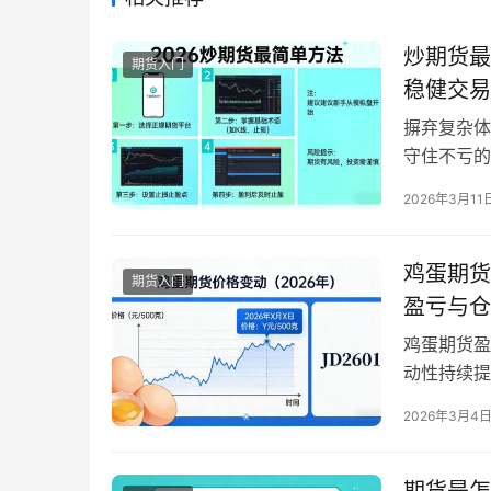
炒期货最
期货入门
稳健交易
摒弃复杂体
守住不亏的
深的分析体
2026年3月11
能够落地的
各种复杂的
了 “简单…
鸡蛋期货
期货入门
盈亏与仓
鸡蛋期货盈
动性持续提
产品期货中
2026年3月4
关，交易机
困惑，就是
点的波动做