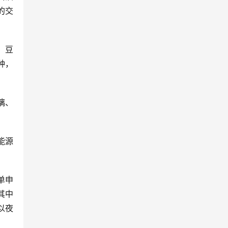
的交
、豆
种，
璃、
能源
挂单申
其中
以夜