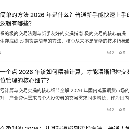
简单的方法 2026 年是什么？普通新手能快速上手
逻辑有哪些？
系的极简交易法则与新手友好的实操指南 极简交易的核心前提
生存底线 炒期货最简单的方法，核心从来不是复杂的技术指标
系，而是先建立 “先生存、再盈利” 的底层认知，这是所有极简
日
0
0
前提。很多新手进入期货市场，总想着找一夜暴富的秘籍，沉迷
战法、多指标组合，最终越学越乱，越交易越亏损，本质上是违
一个点 2026 年该如何精准计算，才能清晰把控交
位管理的核心细节？
亏计算与交易实操的核心细节全解 2026 年国内鸡蛋期货市场
升，产业套保需求与个人投资者的交易需求同步增长，作为国内
的热门品种，鸡蛋期货的价格波动与民生消费、养殖周期高度相
日
0
0
会丰富。很多新手投资者参与鸡蛋期货交易时，最基础也最核心
鸡蛋期货一个点的数值计算、对应的盈亏金额，以及如何基于一
好交易…