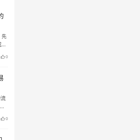
的
：先
或高
交易
0
于
背
易
的流
农
0
的
个