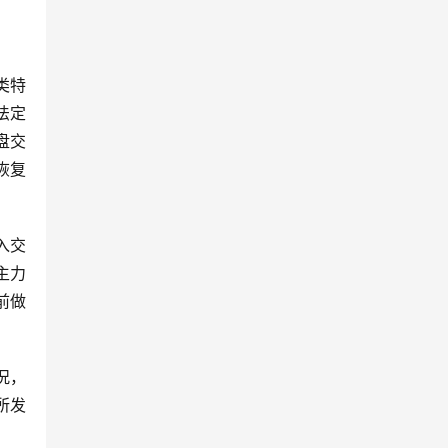
类特
法定
盘交
晚恢复
入交
主力
前做
况，
所发