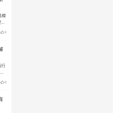
易模
受能
的
0
丰
，
解
运行
兑
融
0
货
非
有