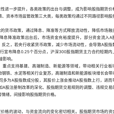
精准性进一步提升，各类政策的出台与调整，成为影响股指期货价
策、资本市场监管政策三大类，每类政策均通过不同路径影响股
宽松的货币政策，通过降息、降准等方式释放流动性，降低市场融
降息降准政策出台后，市场资金充裕度提升，部分资金流入A
；反之，若央行收紧货币政策，减少市场流动性，会导致A股指
行宣布降息0.25个百分点，沪深300股指期货主力合约短期内
接影响。
度，重点支持基建、高端制造、新能源等领域，带动相关行业板
动钢铁、水泥等相关行业复苏，高端制造和新能源板块增长会带
司多为A股指数成分股，其股价上涨会推动A股指数上行，进而
如A股注册制改革的深化、股指期货交易规则的调整、违规交易
者情绪，间接影响股指期货价格。
期货价格的波动，与资金流向的变化密切相关。股指期货市场的资