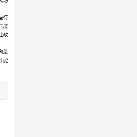
离场
些行
气度
业政
向是
才能