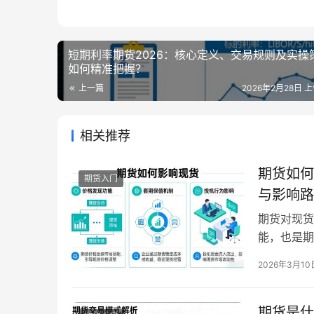
短期利率期货2026：核心定义、交易规则及实操
如何精准把握？
上一篇
2026年2月28日 上
相关推荐
期货如何
期货入门
与影响路
期货对现货
能，也是期
经成为现货
2026年3月10
场，汇聚了
与者都会基
成的期货价
期货是什