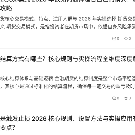
攻略
货核心交易模式、特点、适用人群与 2026 年实操选择 期货交
义 期货交易模式，是指投资者在期货市场中，依据自身风险承
间、分析能力，采用的标准化交易方式与策略体系，是期货交易
0
0
2026 年国内期货市场机构化、专业化程度提升，交易模式更加
基础的投机交易到专业的套利、套保，从短线高频到中长线趋势
结算方式有哪些？核心规则与实操流程全维度深度
核心结算体系与基础逻辑 金融期货的结算制度是整个市场平稳
，其核心是通过标准化的结算流程，确保每一笔交易的盈亏及时
易违约风险，维护市场的正常交易秩序。国内金融期货由中国金
0
0
统一组织实施结算，采用国际通用的分级结算制度，这是金融期
核心的架构设计。分级结算制度将结算参与主体分为结算会员与
交易所仅…
是触发止损 2026 核心规则、设置方法与实操应用
要点？