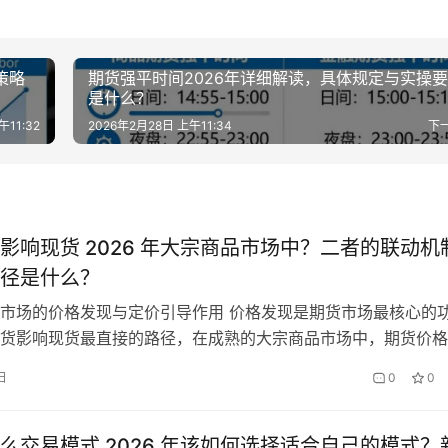
策略
期货强平时间2026年详细解读，具体规定与实操
是什么？
午11:32
2026年2月28日 上午11:34
下
影响现货 2026 年大宗商品市场中？二者的联动机
径是什么？
市场的价格发现与定价引导作用 价格发现是期货市场最核心的
货影响现货最直接的路径，在成熟的大宗商品市场中，期货价格
贸易定价的核心基准。期货市场是一个公开、透明、集中竞价的
日
0
0
产业链上下游企业、投资机构、投机者等各类市场参与者，所有
于自己对现货未来供需格局的判断，在期货市场进行交易，最终
格，充分反…
么交易模式 2026 年该如何选择适合自己的模式？