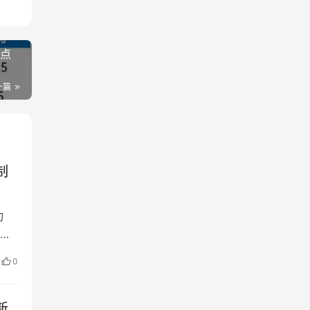
要点
一篇
制
功
已
市
0
参
形
新