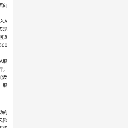
流向
入A
表现
期货
00
A股
行；
能反
，股
动的
风险