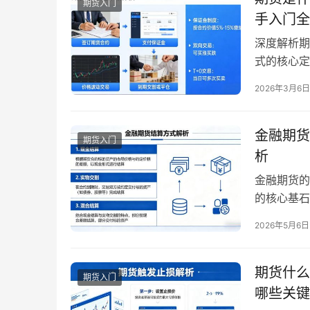
期货入门
手入门全
深度解析期
式的核心定
力、盯盘时
2026年3月6日
核心框架。
富多元，从
满足不…
金融期货
期货入门
析
金融期货的
的核心基石
现，防范交
2026年5月6日
期货交易所
结算体系最
结算会员，
期货什么
期货入门
哪些关键