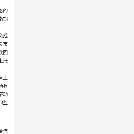
格的
指期
资成
股市
数回
上涨
块上
动有
带动
的监
金流