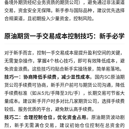
行
备境外期货经纪业务资质的期货公司），避免通过非法渠道
情
交易，资金安全无保障。新手参与国际品种，建议优先选择
合规渠道，且初期投入少量资金，控制风险。
黄
金
原油期货一手交易成本控制技巧：新手必学
期
货
对于新手而言，控制一手交易成本是提升盈利空间的关键，
无需复杂操作，掌握4个核心技巧，即可有效降低成本，避
免资金浪费。这些技巧均贴合新手实操场景，简单易落地。
技巧一：协商降低手续费，减少显性成本
。国内SC原油期
货公司手续费可协商，新手开户前可与期货公司沟通，降低
手续费标准（如从5元/手降至3元/手），长期交易可节省大
量成本。建议新手开户时多对比几家期货公司，选择手续费
较低、服务优质的平台，避免默认高手续费。
技巧二：合理控制仓位，优化资金占用
。原油期货波动剧
烈，新手无需满仓交易，建议初始仓位控制在总资金的