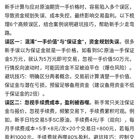
新手计算与应对原油期货一手价格时，容易陷入多个误区，
导致资金规划失误、成本失控，最终影响交易盈利。以下梳
理6个高频误区，结合案例说明避坑技巧，帮助新手少走弯
路。
误区一：混淆“一手价值”与“保证金”，资金规划失误
。很多
新手误以为保证金就是一手价格，如看到SC原油一手保证
金5万元，就认为5万元即可交易，忽视一手价值50万元，
行情反向波动时，可能因资金不足被迫平仓（爆仓风险）。
避坑技巧：明确区分两者概念，交易前计算清楚一手价值、
保证金与潜在亏损，预留足够备用资金（建议备用资金不低
于保证金的2倍）。
误区二：忽视手续费成本，盈利被吞噬
。新手常只关注保证
金与报价，忽视手续费，频繁交易下，手续费累积可观。例
如，新手日均交易5手SC原油，手续费4元/手（双向），每
月手续费成本=5手×8元/次×20个交易日=800元，若每月
盈利1000元，手续费就吞噬80%盈利。避坑技巧：控制交