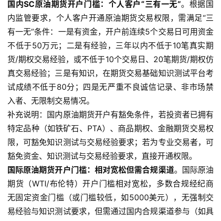
国内SC原油期货开户门槛：个人客户“三有一无”
。根据国
国
内监管要求，个人客户开通原油期货交易权限，需满足“三
际
有一无”条件：一是有资金，开户前连续5个交易日可用资金
期
不低于50万元；二是有经验，三年以内不低于10笔真实期
货
货/期权交易经验，或不低于10个交易日、20笔期货/期权仿
真交易经验；三是有知识，在期货交易基础知识测试平台考
恒
指
试成绩不低于80分；四是无严重不良诚信记录、非市场禁
期
入者、无限制交易情况。
货
补充说明：国内原油期货开户有豁免条件，若投资者已拥有
特定品种（如铁矿石、PTA）、商品期权、金融期货交易权
期
限，可豁免知识测试与交易经验要求；若为专业交易者，可
货
豁免资金、知识测试与交易经验要求，直接开通权限。
入
国际原油期货开户门槛：相对宽松但需合规渠道
。国际原油
门
期货（WTI/布伦特）开户门槛相对宽松，多数合规经纪商
无固定资金门槛（或门槛较低，如5000美元），无强制交
期
货
易经验与知识测试要求，但需通过国内合规渠道参与（如具