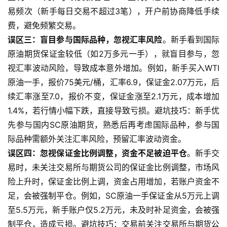
易频次（新手每日交易不超过3笔），开户前协商降低手续
费，避免频繁交易。
误区三：盲目参与国际品种，忽视汇率风险
。新手看到国际
原油期货保证金较低（如2万多元一手），就盲目参与，忽
视汇率波动风险，导致成本意外增加。例如，新手买入WTI
原油一手，报价75美元/桶，汇率6.9，保证金2.07万元，后
续汇率涨至7.0，报价不变，保证金涨至2.1万元，成本增加
1.4%，若行情小幅下跌，直接导致亏损。避坑技巧：新手优
先参与国内SC原油期货，熟悉后再考虑国际品种，参与国
际品种需额外关注汇率风险，预留汇率波动资金。
误区四：忽视保证金比例调整，资金不足被迫平仓
。新手交
易时，未关注交易所与期货公司的保证金比例调整，市场风
险上升时，保证金比例上调，资金占用增加，若账户资金不
足，会被强制平仓。例如，SC原油一手保证金从5万元上调
至5.5万元，新手账户仅5.2万元，未及时补足资金，会被强
制平仓，造成亏损。避坑技巧：交易前关注交易所与期货公