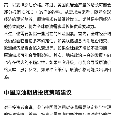
策，以支撑原油价格。不过，美国页岩油产量的增长可能会
恒
部分抵消 OPEC + 减产的影响。从需求端来看，随着全球
指
经济的逐渐复苏，原油需求有望继续增长。尤其是中国经济
期
的持续向好，将为全球原油需求增长提供重要动力。
货
不过，也需要警惕一些潜在的风险因素。首先，全球经济增
长仍然面临着诸多不确定性，如美联储加息周期是否结束、
期
欧洲经济是否会陷入衰退等。如果全球经济增长不及预期，
货
原油需求可能会受到影响。其次，地缘政治冲突的发展方向
入
也存在很大的不确定性，如果冲突升级，可能会导致原油价
门
格大幅上涨；反之，如果冲突缓和，原油价格可能会出现回
落。
期
货
行
中国原油期货投资策略建议
情
对于投资者来说，参与中国原油期货交易需要制定科学合理
黄
的投资策略。首先，投资者需要密切关注国际原油市场的供