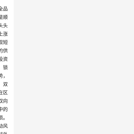
全品
是顺
头头
上涨
现短
的供
投资
，锁
势，
，双
在区
双向
中的
损。
动风