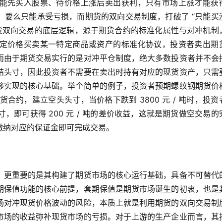
只能先买入股票、待价格上涨后卖出获利，只有市场上涨才能获
，要么只能承受亏损，而期货的双向交易制度，打破了 “只能买
期货双向交易的底层逻辑，源于期货合约的标准化属性与对冲机制
定价格买卖某一特定商品或资产的标准化协议，投资者卖出期
而由于期货交易实行的是对冲平仓制度，绝大多数投资者并不会
结头寸，因此投资者不需要在卖出时持有对应的现货资产，只需
够实现的核心基础。举个简单的例子，投资者预期螺纹钢期货价
钢期货合约，建立空头头寸，当价格下跌到 3800 元 / 吨时，投资
，即可获得 200 元 / 吨的差价收益，这就是期货做空交易的
缴纳对应的保证金即可完成交易。
，更重要的是其构建了期货市场的核心运行基础，具备不可替代
期保值功能的核心前提，套期保值是期货市场诞生的初衷，也是
场对冲现货价格波动的风险，本质上就是利用期货的双向交易制
市场的收益弥补现货市场的亏损。对于上游的生产企业而言，其