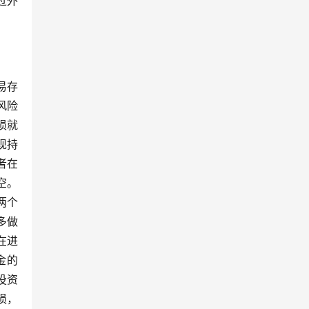
过外
易存
风险
损就
现持
者在
空。
两个
多做
在进
金的
投资
损，