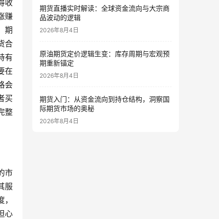
得收
期货直播实时解读：全球资金流向与大宗商
涨赚
品波动的逻辑
，期
2026年8月4日
货合
原油期货定价逻辑生变：库存周期与宏观预
持有
期重新锚定
要在
2026年8月4日
格会
者买
期货入门：从资金流向到持仓结构，洞察国
际期货市场的奥秘
完整
2026年8月4日
的市
其服
度，
担心