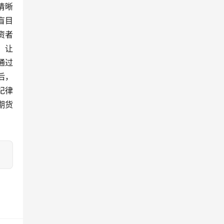
清晰
盲目
资者
，让
通过
后，
纪律
期货