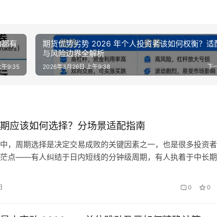
构都有
期货优势劣势 2026 年个人投资者该如何权衡？适
与风险边界全解析
午9:35
2026年3月26日 上午9:38
下
期应该如何选择？分场景适配指南
中，周期选择是决定交易成败的关键因素之一，也是很多投资者
茫点——有人纠结于日内短线的分钟级周期，有人执着于中长期
周期，甚至有人频繁切换周期，导致交易逻辑混乱、亏损不断。
的周期没有绝对的“好坏”之分，核心在于“适配”——适配自身的
日
0
0
风格和风险承受能力，适配市场行情的波动特点。选对周期，能
、胜…