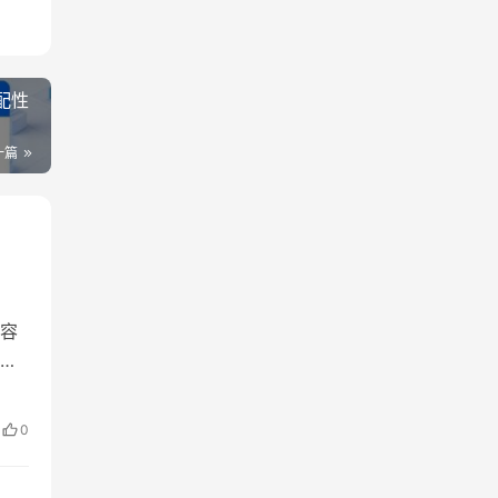
配性
一篇
容
的
事
时间
0
让