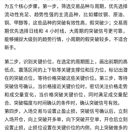
为五个核心步骤。第一步，筛选交易品种与周期，优先选择
流动性充足、趋势性强的主流品种，比如螺纹钢、原油、
原
铜、甲醇等，这些品种的突破有效性高，假突破少；交易周
油
期优先选择日线和 4 小时线，大周期的突破信号更可靠，
期
货
能够捕捉大级别的趋势行情，小周期的假突破较多，不适合
新手。
国
际
第二步，识别关键价位，在选定的周期图上，画出前期的高
期
低点、震荡区间的上下轨等关键支撑位和压力位，标记出潜
货
在的突破点位，等待价格突破这些关键价位。第三步，等待
突破信号确认，当价格接近关键价位时，密切关注价格走势
恒
和成交量变化，当价格突破关键价位，同时满足成交量配
指
合、突破幅度与时间确认的条件时，确认突破信号有效。
期
第四步，入场交易与设置止盈止损，突破信号确认后，立刻
货
入场开仓，向上突破开多单，向下突破开空单，开仓后立刻
设置止损，止损位设置在关键价位的内侧，向上突破做多的
期