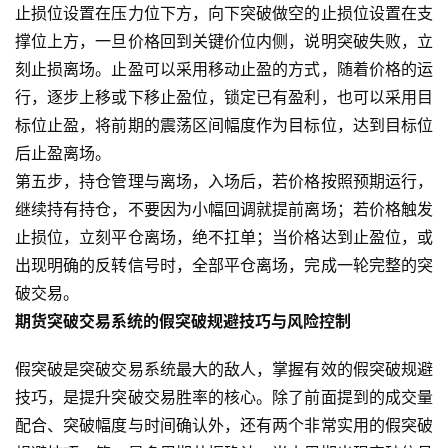
止损位设置在压力位下方，向下突破做空的止损位设置在支
货
入
撑位上方，一旦价格回到关键价位内侧，说明突破失败，立
门
刻止损离场。止盈可以采用移动止盈的方式，随着价格的运
行，逐步上移或下移止盈位，锁定已有盈利，也可以采用目
期
标位止盈，将前期的震荡区间幅度作为目标位，达到目标位
货
后止盈离场。
行
第五步，持仓管理与离场，入场后，若价格按照预期运行，
情
继续持有持仓，不要因为小幅回调就提前离场；若价格触发
止损位，立刻平仓离场，绝不扛单；当价格达到止盈位，或
黄
出现明确的反转信号时，全部平仓离场，完成一轮完整的突
金
期
破交易。
货
期货突破交易系统的假突破规避技巧与风险控制
假突破是突破交易系统最大的敌人，掌握有效的假突破规避
技巧，是提升突破交易胜率的核心。除了前面提到的成交量
配合、突破幅度与时间确认外，还有两个非常实用的假突破