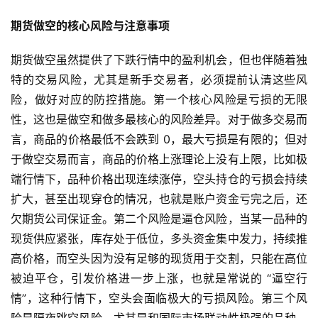
货
期货做空的核心风险与注意事项
期
期货做空虽然提供了下跌行情中的盈利机会，但也伴随着独
货
入
特的交易风险，尤其是新手交易者，必须提前认清这些风
门
险，做好对应的防控措施。第一个核心风险是亏损的无限
性，这也是做空和做多最核心的风险差异。对于做多交易而
期
言，商品的价格最低不会跌到 0，最大亏损是有限的；但对
货
于做空交易而言，商品的价格上涨理论上没有上限，比如极
行
端行情下，品种价格出现连续涨停，空头持仓的亏损会持续
情
扩大，甚至出现穿仓的情况，也就是账户资金亏完之后，还
欠期货公司保证金。第二个风险是逼仓风险，当某一品种的
黄
现货供应紧张，库存处于低位，多头资金集中发力，持续推
金
期
高价格，而空头因为没有足够的现货用于交割，只能在高位
货
被迫平仓，引发价格进一步上涨，也就是常说的 “逼空行
情”，这种行情下，空头会面临极大的亏损风险。第三个风
险是隔夜跳空风险，尤其是和国际市场联动性极强的品种，