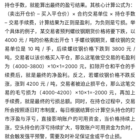
持仓手数，就能算出最终的盈亏结果。其核心计算公式为：
（卖出开仓价 – 买入平仓价）× 合约交易单位 × 持仓手数
– 交易手续费，计算结果为正则是盈利，为负则是亏损。举
个具体的例子，某交易者预判螺纹钢期货价格将要下跌，以
4000 元 / 吨的价格卖出开仓 1 手螺纹钢期货，螺纹钢的交
原
油
易单位是 10 吨 / 手，后续螺纹钢价格下跌到 3800 元 /
期
吨，交易者以该价格买入平仓，那么这笔做空交易的毛盈利
货
为（4000-3800）×10×1=2000 元，扣除开仓和平仓的手
续费后，就是最终的净盈利。反之，若螺纹钢价格不跌反
国
涨，涨到 4200 元 / 吨，交易者被迫止损平仓，那么这笔交
际
易的毛亏损为（4000-4200）×10×1=-2000 元，再加上
期
手续费，就是最终的亏损总额。同时，在持仓过程中，交易
货
所会按照逐日盯市制度，每日根据结算价计算空头持仓的盯
市浮盈与浮亏，直接影响账户的可用资金，当价格持续上
恒
指
涨，空头持仓的浮亏持续扩大，导致账户可用资金为负时，
期
就会触发强平预警，需要及时补足保证金或平仓止损。