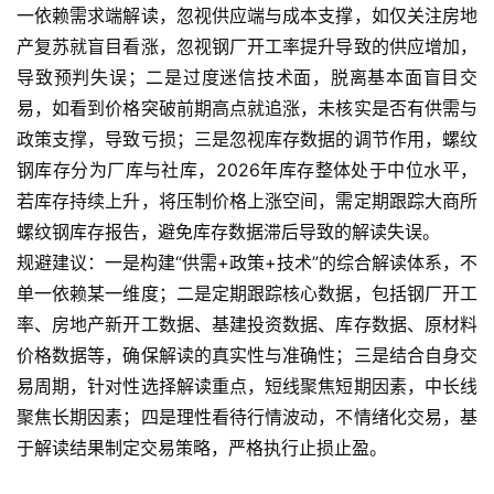
门
一依赖需求端解读，忽视供应端与成本支撑，如仅关注房地
产复苏就盲目看涨，忽视钢厂开工率提升导致的供应增加，
期
导致预判失误；二是过度迷信技术面，脱离基本面盲目交
货
易，如看到价格突破前期高点就追涨，未核实是否有供需与
行
政策支撑，导致亏损；三是忽视库存数据的调节作用，螺纹
情
钢库存分为厂库与社库，2026年库存整体处于中位水平，
若库存持续上升，将压制价格上涨空间，需定期跟踪大商所
黄
金
螺纹钢库存报告，避免库存数据滞后导致的解读失误。
期
规避建议：一是构建“供需+政策+技术”的综合解读体系，不
货
单一依赖某一维度；二是定期跟踪核心数据，包括钢厂开工
率、房地产新开工数据、基建投资数据、库存数据、原材料
价格数据等，确保解读的真实性与准确性；三是结合自身交
易周期，针对性选择解读重点，短线聚焦短期因素，中长线
聚焦长期因素；四是理性看待行情波动，不情绪化交易，基
于解读结果制定交易策略，严格执行止损止盈。