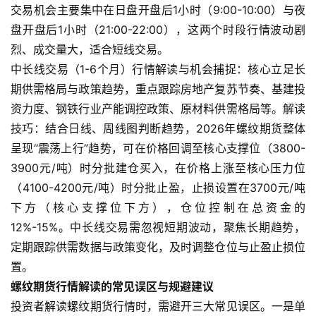
交易机会主要集中在日盘开盘后1小时（9:00-10:00）与夜
油
盘开盘后1小时（21:00-22:00），这两个时段行情波动剧
期
货
烈、成交量大，适合短线交易。
中长线交易（1-6个月）行情解读与机会捕捉：核心立足长
国
期供需格局与政策趋势，重点跟踪房地产复苏节奏、基建投
际
资力度、钢铁行业产能调控政策、原材料供需格局等。解读
期
技巧：结合日线、周线图判断趋势，2026年螺纹期货整体
货
呈现“震荡上行”趋势，可在价格回调至核心支撑位（3800-
3900元/吨）时分批建仓买入，在价格上涨至核心压力位
恒
（4100-4200元/吨）时分批止盈，止损设置在3700元/吨
指
下方（核心支撑位下方），仓位控制在总资金的
期
12%-15%。中长线交易需忽视短期波动，聚焦长期趋势，
货
定期跟踪供需数据与政策变化，及时调整仓位与止盈止损位
期
置。
货
螺纹期货行情解读的常见误区与规避建议
入
投资者解读螺纹期货行情时，需避开三大常见误区。一是单