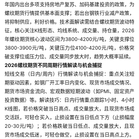
年国内出台多项支持房地产复苏、加码基建投资的政策，为
螺纹期货行情提供基本面支撑；若出台钢铁行业减产政策，
将抑制供应，利好价格。技术面解读需结合螺纹期货波动特
征，核心关注K线形态、均线系统、成交量、持仓量，2026
年螺纹期货核心波动区间为3800-4200元/吨，关键支撑位
3800-3900元/吨，关键压力位4100-4200元/吨，价格突
破支撑位或压力位、成交量同步放大时，趋势大概率延续。
2026螺纹期货不同周期行情解读与机会捕捉
短线交易（日内/周内）行情解读与机会捕捉：重点关注短
期驱动因素，如钢厂开工率日内变化、现货市场成交情况、
期货市场资金流向、宏观数据短期波动（如PMI、固定资产
投资数据）等。解读技巧：日内行情重点跟踪1小时、4小时
K线图，若价格突破当日高点、成交量放大，且现货市场成
交活跃，可轻仓买入，止损设置在当日低点下方（止损幅度
20-30元/吨）；若价格跌破当日低点、成交量放大，且现
货市场成交低迷，可轻仓做空，止损设置在当日高点上方。
原