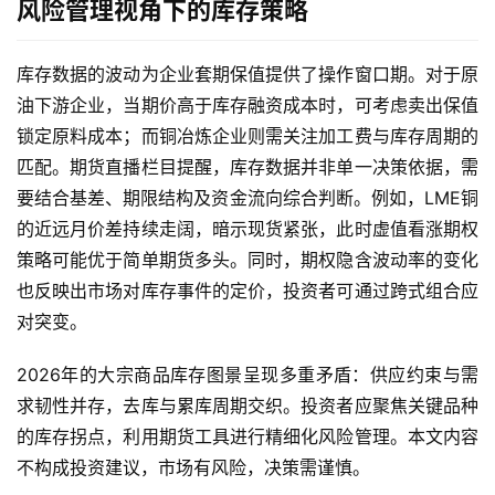
风险管理视角下的库存策略
恒
指
库存数据的波动为企业套期保值提供了操作窗口期。对于原
期
油下游企业，当期价高于库存融资成本时，可考虑卖出保值
货
锁定原料成本；而铜冶炼企业则需关注加工费与库存周期的
匹配。期货直播栏目提醒，库存数据并非单一决策依据，需
期
要结合基差、期限结构及资金流向综合判断。例如，LME铜
货
的近远月价差持续走阔，暗示现货紧张，此时虚值看涨期权
入
门
策略可能优于简单期货多头。同时，期权隐含波动率的变化
也反映出市场对库存事件的定价，投资者可通过跨式组合应
期
对突变。
货
行
2026年的大宗商品库存图景呈现多重矛盾：供应约束与需
情
求韧性并存，去库与累库周期交织。投资者应聚焦关键品种
的库存拐点，利用期货工具进行精细化风险管理。本文内容
黄
不构成投资建议，市场有风险，决策需谨慎。
金