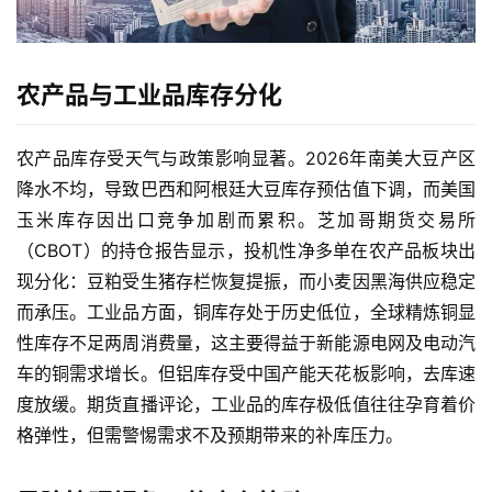
农产品与工业品库存分化
农产品库存受天气与政策影响显著。2026年南美大豆产区
降水不均，导致巴西和阿根廷大豆库存预估值下调，而美国
玉米库存因出口竞争加剧而累积。芝加哥期货交易所
（CBOT）的持仓报告显示，投机性净多单在农产品板块出
原
油
现分化：豆粕受生猪存栏恢复提振，而小麦因黑海供应稳定
期
而承压。工业品方面，铜库存处于历史低位，全球精炼铜显
货
性库存不足两周消费量，这主要得益于新能源电网及电动汽
车的铜需求增长。但铝库存受中国产能天花板影响，去库速
国
度放缓。期货直播评论，工业品的库存极低值往往孕育着价
际
格弹性，但需警惕需求不及预期带来的补库压力。
期
货