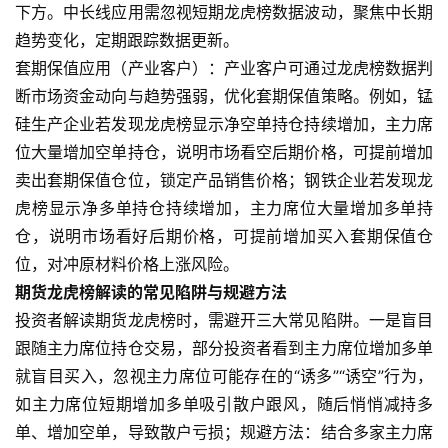
下方。中长线应用需忽视短期龙虎榜数据波动，聚焦中长期
期
货
趋势变化，定期跟踪数据更新。
套期保值应用（产业客户）：产业客户可通过龙虎榜数据判
恒
断市场资金动向与趋势强弱，优化套期保值策略。例如，锰
指
硅生产企业若发现龙虎榜显示净空单持仓持续增加，主力席
期
位大量增加空单持仓，说明市场看空后期价格，可提前增加
货
卖出套期保值仓位，锁定产品销售价格；钢铁企业若发现龙
虎榜显示净多单持仓持续增加，主力席位大量增加多单持
期
仓，说明市场看好后期价格，可提前增加买入套期保值仓
货
位，对冲原材料价格上涨风险。
入
期货龙虎榜解读的常见陷阱与规避方法
门
投资者解读期货龙虎榜时，需避开三大常见陷阱。一是盲目
跟随主力席位持仓交易，部分投资者看到主力席位增加多单
期
货
就盲目买入，忽视主力席位可能存在的“诱多”“诱空”行为，
行
如主力席位短期增加多单吸引散户跟风，随后悄悄减持多
情
单、增加空单，导致散户亏损；规避方法：结合多家主力席