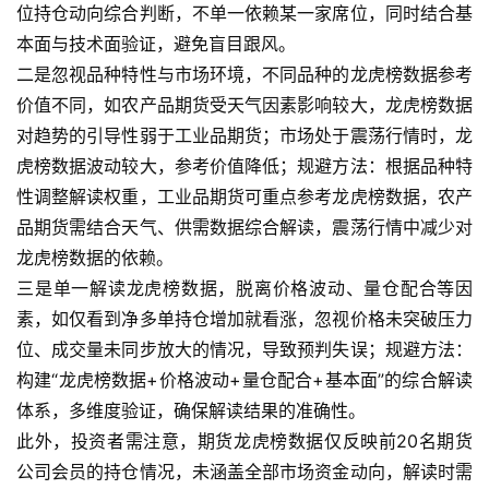
位持仓动向综合判断，不单一依赖某一家席位，同时结合基
黄
本面与技术面验证，避免盲目跟风。
金
二是忽视品种特性与市场环境，不同品种的龙虎榜数据参考
期
价值不同，如农产品期货受天气因素影响较大，龙虎榜数据
货
对趋势的引导性弱于工业品期货；市场处于震荡行情时，龙
虎榜数据波动较大，参考价值降低；规避方法：根据品种特
性调整解读权重，工业品期货可重点参考龙虎榜数据，农产
品期货需结合天气、供需数据综合解读，震荡行情中减少对
龙虎榜数据的依赖。
三是单一解读龙虎榜数据，脱离价格波动、量仓配合等因
素，如仅看到净多单持仓增加就看涨，忽视价格未突破压力
位、成交量未同步放大的情况，导致预判失误；规避方法：
构建“龙虎榜数据+价格波动+量仓配合+基本面”的综合解读
体系，多维度验证，确保解读结果的准确性。
此外，投资者需注意，期货龙虎榜数据仅反映前20名期货
公司会员的持仓情况，未涵盖全部市场资金动向，解读时需