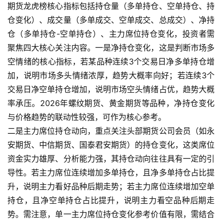
期货龙虎榜核心指标包括持仓量（多单持仓、空单持仓、持
仓变化）、成交量（多单成交、空单成交、总成交）、净持
仓（多单持仓-空单持仓）、主力席位持仓变化，投资者需
聚焦四大核心关注内容。一是净持仓变化，这是判断市场多
空情绪的核心指标，若某品种连续3个交易日净多单持仓增
加，说明市场多头情绪浓厚，趋势大概率向好；若连续3个
交易日净空单持仓增加，说明市场空头情绪占优，趋势大概
率承压。2026年螺纹期货、黄金期货等品种，净持仓变化
与价格趋势的联动性较强，可作为核心参考。
二是主力席位持仓动向，重点关注头部期货公司会员（如永
安期货、中信期货、国泰君安期货）的持仓变化，这类席位
资金实力雄厚、分析能力强，其持仓动向往往具有一定的引
导性。若主力席位连续增加多单持仓，且净多单持仓占比提
升，说明主力看好品种后期走势；若主力席位连续增加空单
持仓，且净空单持仓占比提升，说明主力看空品种后期走
势。需注意，单一主力席位持仓变化参考价值有限，需结合