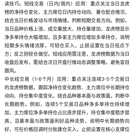
读技巧。短线交易（日内/周内）应用：重点关注当日龙虎
榜的净持仓变化、主力席位日内持仓动向、量仓配合情况，
结合当日价格波动与市场情绪，判断短期交易方向。例如，
当日品种价格上涨、成交量放大、持仓量增加，龙虎榜显示
净多单持仓大幅增加，且多家主力席位增加多单持仓，说明
短期多头情绪浓厚，可轻仓买入，止损设置在当日低点下
方；反之则轻仓做空。短线应用需注意，龙虎榜数据为当日
收盘后发布，需结合次日开盘行情动态调整策略，避免盲目
跟风。
中长线交易（1-6个月）应用：重点关注连续3-5个交易日
原
的龙虎榜数据，跟踪净持仓变化趋势、主力席位中长期持仓
油
动向、持仓集中度变化，结合品种基本面与政策面，判断中
期
长期趋势。例如，连续5个交易日品种净多单持仓持续增
货
加，主力席位净多单持仓占比逐步提升，持仓集中度稳步提
高，且基本面与政策面利好品种走势，说明中长期趋势向
国
好，可在价格回调时分批建仓买入，止损设置在核心支撑位
际