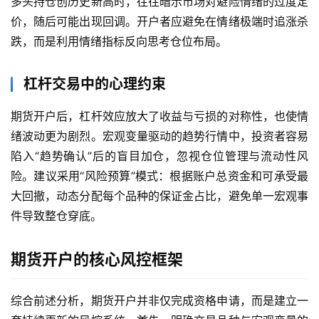
多头持仓创历史新高时，往往暗示市场对避险情绪的过度定
价，随后可能出现回调。开户者应避免在情绪极端时追涨杀
跌，而是利用情绪指标反向思考仓位布局。
杠杆交易中的心理约束
原
期货开户后，杠杆效应放大了收益与亏损的对称性，也使情
油
绪波动更为剧烈。宏观变量驱动的趋势行情中，投资者容易
期
陷入“趋势确认”后的盲目加仓，忽视仓位管理与流动性风
货
险。建议采用“风险预算”模式：根据账户总资金和可承受最
国
大回撤，动态分配每个品种的保证金占比，避免单一宏观事
际
件导致整仓穿底。
期
货
期货开户的核心风控框架
恒
综合前述分析，期货开户并非仅完成资格申请，而是建立一
指