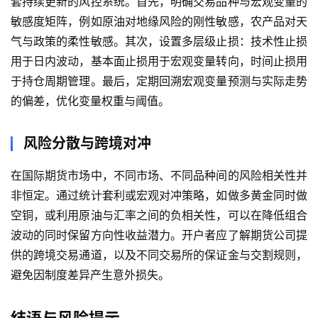
期
套持续更新的风控系统。首先，明确交易品种与宏观变量的
货
敏感度矩阵，例如原油对地缘风险的刚性敏感，农产品对天
气与政策的柔性敏感。其次，设置多层级止损：技术性止损
期
用于日内波动，基本面止损用于宏观变量转向，时间止损用
货
于持仓周期管理。最后，定期回溯宏观变量预测与实际走势
入
的偏差，优化变量权重与阈值。
门
风险分散与跨境对冲
期
货
在国际期货市场中，不同市场、不同品种间的风险相关性并
行
非恒定。通过统计套利或宏观对冲策略，如做多黄金同时做
情
空铜，或利用原油与汇率之间的负相关性，可以在降低组合
波动的同时保留方向性收益潜力。开户者应了解期货公司提
黄
金
供的跨境交易通道，以及不同交易所的保证金与交割规则，
期
避免因制度差异产生意外损失。
货