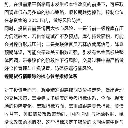
势，在供需紧平衡格局未发生根本性改变的前提下，可采取
货
回调逢低布局多单的核心策略，顺长期趋势操作，控制仓位
在总资金的 20% 以内，做好风险防控。
同时，投资者需警惕两大核心风险，一是当前一级镍库存压
力仍然较大，若供给端减产不及预期，库存持续累积，可能
会对镍价形成压制；二是美联储官员若释放偏鹰信号，降息
预期降温，可能会带动美元指数走强，引发有色金属板块整
体回调，带来镍价的阶段性下行风险，交易过程中需严格做
好仓位管理与止损设置，防范极端行情风险。
镍期货行情跟踪的核心参考指标体系
对于投资者而言，想要精准跟踪镍期货价格走势、做出合理
的交易决策，需要建立多维度的参考指标体系，全面把握市
场的边际变化。宏观指标方面，需重点跟踪美元指数、美债
收益率、美联储货币政策动向、国内 PMI 与社融数据、稳
增长政策落地情况，这些指标决定了镍价的长期估值中枢与