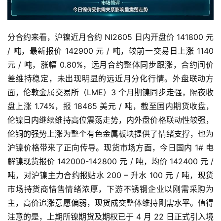
分合约来看，沪镍近月合约 NI2605 日内开盘价 141800 元
/ 吨，最新报价 142900 元 / 吨，较前一交易日上涨 1140
元 / 吨，涨幅 0.80%，远月合约整体同步跟涨，合约间价
差维持稳定，未出现明显的远近月分化行情。外盘联动方
面，伦敦金属交易所（LME）3 个月期镍同步走强，隔夜收
盘上涨 1.74%，报 18465 美元 / 吨，截至国内期货收盘，
伦镍日内继续维持高位震荡走势，内外盘价格联动性较强，
伦铜的强势上涨为整个有色金属板块提供了情绪支撑，也为
沪镍价格带来了正向传导。现货市场方面，今日国内 1# 电
解镍现货报价 142000-142800 元 / 吨，均价 142400 元 /
吨，对沪镍主力合约报贴水 200 – 升水 100 元 / 吨，现货
市场持货商惜售情绪浓厚，下游不锈钢企业以刚需采购为
主，高价追涨意愿偏弱，现货成交整体维持刚需水平。值得
注意的是，上期所镍期货及期权已于 4 月 22 日正式引入境