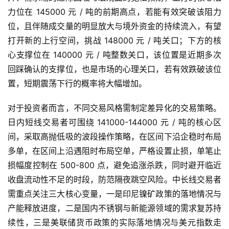
恒
力位在 145000 元 / 吨的前期高点，若能有效突破该阻力
指
位，且伴随成交量的明显放大与境外资金的持续流入，有望
期
打开新的上行空间，挑战 148000 元 / 吨关口；下方的核
货
心支撑位在 140000 元 / 吨整数关口，该位置是近期多次
回踩确认的支撑位，也是市场的心理关口，若有效跌破该位
期
置，短期震荡下行的概率将大幅增加。
货
入
对于投资者而言，不同交易风格需制定差异化的交易策略。
门
日内短线交易者可围绕 141000-144000 元 / 吨的核心区
间，采取高抛低吸的波段操作策略，在区间下沿企稳时布局
期
多单，在区间上沿遇阻时布局空单，严格设置止损，单笔止
货
行
损幅度控制在 500-800 点，避免追涨杀跌，同时避开临近
情
收盘流动性不足的时段，防范隔夜跳空风险。中长线交易者
需重点关注三大核心变量，一是印尼镍矿政策的落地情况与
黄
产能释放进度，二是国内不锈钢与新能源领域的需求复苏持
金
续性，三是美联储货币政策的实际落地情况与美元指数走
期