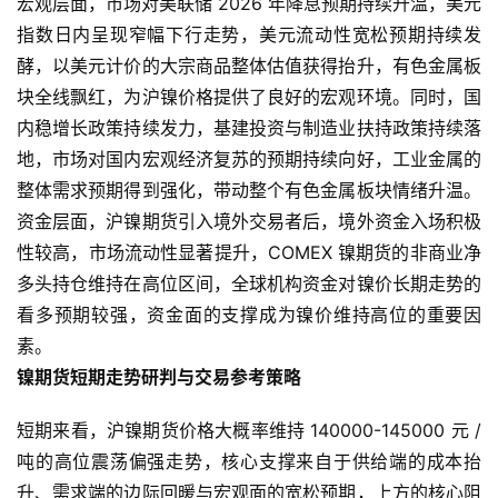
宏观层面，市场对美联储 2026 年降息预期持续升温，美元
指数日内呈现窄幅下行走势，美元流动性宽松预期持续发
酵，以美元计价的大宗商品整体估值获得抬升，有色金属板
块全线飘红，为沪镍价格提供了良好的宏观环境。同时，国
内稳增长政策持续发力，基建投资与制造业扶持政策持续落
地，市场对国内宏观经济复苏的预期持续向好，工业金属的
整体需求预期得到强化，带动整个有色金属板块情绪升温。
资金层面，沪镍期货引入境外交易者后，境外资金入场积极
原
性较高，市场流动性显著提升，COMEX 镍期货的非商业净
油
多头持仓维持在高位区间，全球机构资金对镍价长期走势的
期
看多预期较强，资金面的支撑成为镍价维持高位的重要因
货
素。
镍期货短期走势研判与交易参考策略
国
际
短期来看，沪镍期货价格大概率维持 140000-145000 元 /
期
货
吨的高位震荡偏强走势，核心支撑来自于供给端的成本抬
升、需求端的边际回暖与宏观面的宽松预期，上方的核心阻