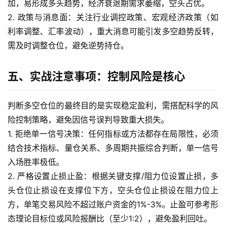
加，易形成多头趋势，经济衰退期需求萎缩，空头占优。
2. 政策与消息面：关注行业调控政策、宏观经济政策（如
利率调整、汇率波动），重大消息可能引发多空趋势反转，
需及时调整仓位，避免逆势持仓。
五、实战注意事项：控制风险是核心
判断多空仓位的最终目的是实现稳定盈利，需搭配科学的风
险控制策略，避免因信号误判导致重大损失。
1. 拒绝单一信号决策：任何指标或方法都存在局限性，必须
结合技术指标、量仓关系、多周期共振综合判断，单一信号
入场胜率极低。
2. 严格设置止损止盈：根据关键支撑/阻力位设置止损，多
头仓位止损设在支撑位下方，空头仓位止损设在阻力位上
方，单笔交易风险不超过账户资金的1%-3%。止盈可参考形
态理论目标位或风险报酬比（至少1:2），避免盈利回吐。