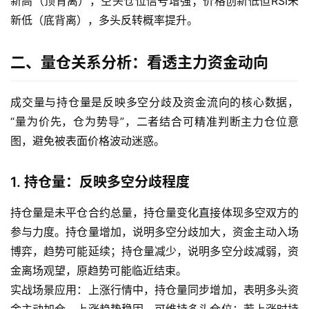
新高（顶背离），空头仓位信号增强；价格创新低但RSI未
新低（底背离），多头反转概率提升。
二、量仓关系分析：看透主力资金动向
成交量与持仓量是反映多空分歧及资金流向的核心数据，
“量为价先，仓为势导”，二者结合可精准判断主力仓位意
图，避免被表面价格波动迷惑。
1. 持仓量：反映多空分歧程度
持仓量是未平仓合约总量，持仓量变化直接体现多空双方的
参与力度。持仓量增加，说明多空分歧加大，资金主动入场
博弈，趋势可能延续；持仓量减少，说明多空分歧减弱，资
金离场观望，原趋势可能临近结束。
实战场景应用：上涨行情中，持仓量同步增加，表明多头资
金主动加仓，上涨趋势稳固，可维持多头仓位；若上涨时持