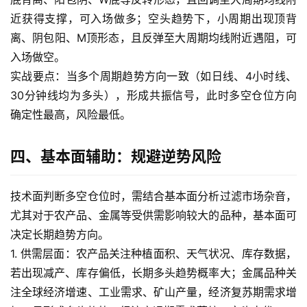
近获得支撑，可入场做多；空头趋势下，小周期出现顶背
期
货
离、阴包阳、M顶形态，且反弹至大周期均线附近遇阻，可
行
入场做空。
情
实战要点：当多个周期趋势方向一致（如日线、4小时线、
30分钟线均为多头），形成共振信号，此时多空仓位方向
黄
确定性最高，风险最低。
金
期
四、基本面辅助：规避逆势风险
货
技术面判断多空仓位时，需结合基本面分析过滤市场杂音，
尤其对于农产品、金属等受供需影响较大的品种，基本面可
决定长期趋势方向。
1. 供需层面：农产品关注种植面积、天气状况、库存数据，
若出现减产、库存偏低，长期多头趋势概率大；金属品种关
注全球经济增速、工业需求、矿山产量，经济复苏期需求增