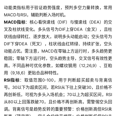
动能类指标用于验证趋势强度，预判多空力量转换，常用
MACD与RSI，辅助判断入场时机。
MACD指标
：核心看快速线（DIF）与慢速线（DEA）的交
叉及柱状线变化。多头信号为DIF上穿DEA（金叉），且柱
状线由绿转红、逐步放大，说明多头动能启动；空头信号为
DIF下穿DEA（死叉），柱状线由红转绿、持续扩张，空头
动能占优。需注意，MACD在零轴上方运行时，多头趋势更
稳固；零轴下方运行时，空头趋势主导，交叉信号有效性更
高。不同品种可优化参数，如螺纹钢用（12,26,9）、豆粕
用（9,18,6）更贴合品种特性。
RSI指标
：取值范围0-100，用于判断超买超卖与背离信
号。30以下为超卖区间，若RSI从下往上突破30，且价格不
再创新低，可视为多头入场机会；70以上为超买区间，RSI
从80以上回落跌破70，且价格不再创新高，需警惕空头回
调。背离信号是趋势反转的重要预警：价格创新高但RSI未