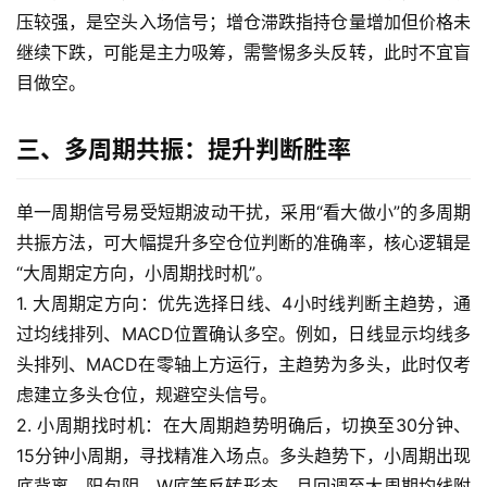
期
压较强，是空头入场信号；增仓滞跌指持仓量增加但价格未
货
继续下跌，可能是主力吸筹，需警惕多头反转，此时不宜盲
目做空。
国
际
三、多周期共振：提升判断胜率
期
货
单一周期信号易受短期波动干扰，采用“看大做小”的多周期
共振方法，可大幅提升多空仓位判断的准确率，核心逻辑是
恒
指
“大周期定方向，小周期找时机”。
期
1. 大周期定方向：优先选择日线、4小时线判断主趋势，通
货
过均线排列、MACD位置确认多空。例如，日线显示均线多
头排列、MACD在零轴上方运行，主趋势为多头，此时仅考
期
虑建立多头仓位，规避空头信号。
货
2. 小周期找时机：在大周期趋势明确后，切换至30分钟、
入
15分钟小周期，寻找精准入场点。多头趋势下，小周期出现
门
底背离、阳包阴、W底等反转形态，且回调至大周期均线附