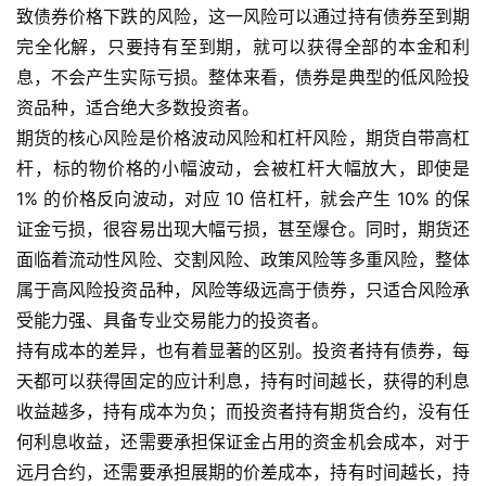
致债券价格下跌的风险，这一风险可以通过持有债券至到期
恒
完全化解，只要持有至到期，就可以获得全部的本金和利
指
息，不会产生实际亏损。整体来看，债券是典型的低风险投
期
货
资品种，适合绝大多数投资者。
期货的核心风险是价格波动风险和杠杆风险，期货自带高杠
期
杆，标的物价格的小幅波动，会被杠杆大幅放大，即使是
货
1% 的价格反向波动，对应 10 倍杠杆，就会产生 10% 的保
入
证金亏损，很容易出现大幅亏损，甚至爆仓。同时，期货还
门
面临着流动性风险、交割风险、政策风险等多重风险，整体
属于高风险投资品种，风险等级远高于债券，只适合风险承
期
受能力强、具备专业交易能力的投资者。
货
持有成本的差异，也有着显著的区别。投资者持有债券，每
行
情
天都可以获得固定的应计利息，持有时间越长，获得的利息
收益越多，持有成本为负；而投资者持有期货合约，没有任
黄
何利息收益，还需要承担保证金占用的资金机会成本，对于
金
远月合约，还需要承担展期的价差成本，持有时间越长，持