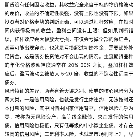
期货没有任何固定收益，其收益完全来自于标的物价格波动
的差价，收益的不确定性极强，没有上限也没有下限。如果
投资者对价格走势的判断正确，可以通过杠杆效应，在短时
间内获得极高的收益，盈利空间没有上限；但如果判断错
误，杠杆效应会大幅放大亏损，不仅会亏掉全部的保证金，
甚至可能出现穿仓，也就是亏损超过初始本金，需要额外补
足资金，这是债券投资绝对不会出现的情况。主流期货品种
的年化价格波动幅度通常在 20%-60% 之间，叠加杠杆效
原
应后，盈亏波动会被放大 5-20 倍，收益的不确定性远高于
油
期
债券。
货
风险特征的差异，两者有着天壤之别。债券的核心风险分为
两大类，一是信用风险，也就是发行主体违约，无法按时还
国
本付息的风险，其中国债由国家信用背书，信用风险几乎为
际
零，被称为无风险资产，高等级金融债、央企发行的信用
期
债，信用风险也极低，只有低等级的中小微企业债，才存在
货
较高的信用风险；二是利率风险，也就是市场利率上升，导