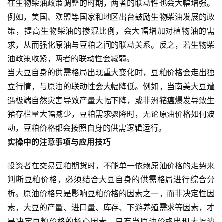
在生物柴油政策调整的时期，两者的联动性也会大幅增强。
恒
例如，美国、欧盟等国家和地区出台鼓励生物柴油发展的政
指
策，提高生物柴油的掺混比例，会大幅增加对植物油的需
期
求，从而强化原油与豆粕之间的联动关系。反之，若生物柴
货
油政策收紧，两者的联动性会减弱。
当大豆自身的供需格局出现重大变化时，豆粕价格会走出独
期
立行情，与原油的联动性会大幅降低。例如，当南美大豆遭
货
遇极端自然灾害导致产量大幅下降，或非洲猪瘟爆发导致生
入
门
猪存栏量大幅减少，豆粕需求骤降时，无论原油价格如何波
动，豆粕价格都会按照自身的供需逻辑运行。
期
实操中的注意事项与应用技巧
货
行
投资者在交易豆粕期货时，不能单一依赖原油价格的走势来
情
判断豆粕价格，必须结合大豆自身的供需格局进行综合分
析。原油价格只是影响豆粕价格的因素之一，而非决定性因
黄
素，大豆的产量、进口量、库存、下游养殖需求等因素，才
金
是决定豆粕价格的核心因素。只有当原油价格出现大幅波