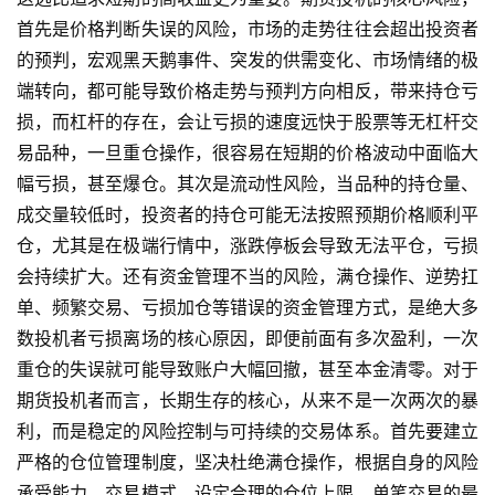
期
首先是价格判断失误的风险，市场的走势往往会超出投资者
货
的预判，宏观黑天鹅事件、突发的供需变化、市场情绪的极
行
端转向，都可能导致价格走势与预判方向相反，带来持仓亏
情
损，而杠杆的存在，会让亏损的速度远快于股票等无杠杆交
易品种，一旦重仓操作，很容易在短期的价格波动中面临大
黄
幅亏损，甚至爆仓。其次是流动性风险，当品种的持仓量、
金
成交量较低时，投资者的持仓可能无法按照预期价格顺利平
期
货
仓，尤其是在极端行情中，涨跌停板会导致无法平仓，亏损
会持续扩大。还有资金管理不当的风险，满仓操作、逆势扛
单、频繁交易、亏损加仓等错误的资金管理方式，是绝大多
数投机者亏损离场的核心原因，即便前面有多次盈利，一次
重仓的失误就可能导致账户大幅回撤，甚至本金清零。对于
期货投机者而言，长期生存的核心，从来不是一次两次的暴
利，而是稳定的风险控制与可持续的交易体系。首先要建立
严格的仓位管理制度，坚决杜绝满仓操作，根据自身的风险
承受能力、交易模式，设定合理的仓位上限，单笔交易的最