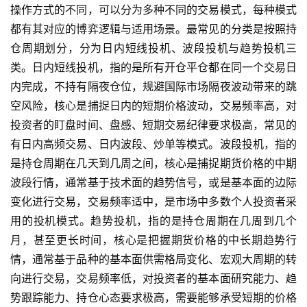
操作方式的不同，可以分为多种不同的交易模式，每种模式
都有其对应的博弈逻辑与适用场景。最常见的分类是按照持
仓周期划分，分为日内短线投机、波段投机与趋势投机三
类。日内短线投机，指的是所有开仓平仓都在同一个交易日
内完成，不持有隔夜仓位，规避国际市场隔夜波动带来的跳
空风险，核心是捕捉日内的短期价格波动，交易频率高，对
投资者的盯盘时间、盘感、短期交易纪律要求极高，常见的
有日内高频交易、日内波段、炒单等模式。波段投机，指的
是持仓周期在几天到几周之间，核心是捕捉期货价格的中期
波段行情，通常基于技术面的趋势信号，或是基本面的边际
变化进行交易，交易频率适中，是市场中多数个人投资者采
用的投机模式。趋势投机，指的是持仓周期在几周到几个
月，甚至更长时间，核心是把握期货价格的中长期趋势行
情，通常基于品种的基本面供需格局变化、宏观大周期的转
向进行交易，交易频率低，对投资者的基本面研究能力、趋
原
油
势跟踪能力、持仓心态要求极高，需要能够承受短期的价格