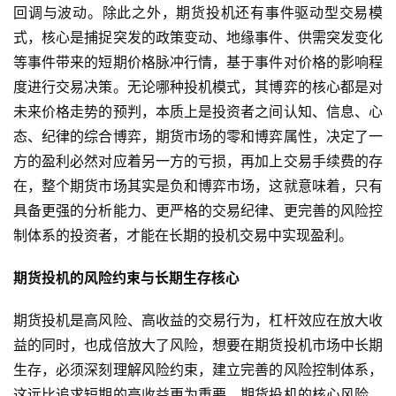
期
回调与波动。除此之外，期货投机还有事件驱动型交易模
货
式，核心是捕捉突发的政策变动、地缘事件、供需突发变化
等事件带来的短期价格脉冲行情，基于事件对价格的影响程
国
度进行交易决策。无论哪种投机模式，其博弈的核心都是对
际
未来价格走势的预判，本质上是投资者之间认知、信息、心
期
态、纪律的综合博弈，期货市场的零和博弈属性，决定了一
货
方的盈利必然对应着另一方的亏损，再加上交易手续费的存
在，整个期货市场其实是负和博弈市场，这就意味着，只有
恒
指
具备更强的分析能力、更严格的交易纪律、更完善的风险控
期
制体系的投资者，才能在长期的投机交易中实现盈利。
货
期货投机的风险约束与长期生存核心
期
期货投机是高风险、高收益的交易行为，杠杆效应在放大收
货
入
益的同时，也成倍放大了风险，想要在期货投机市场中长期
门
生存，必须深刻理解风险约束，建立完善的风险控制体系，
这远比追求短期的高收益更为重要。期货投机的核心风险，