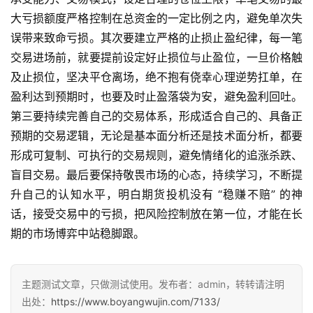
大亏损额度严格控制在总资金的一定比例之内，避免单次失
误带来致命亏损。其次要建立严格的止损止盈纪律，每一笔
交易进场前，就要提前设定好止损位与止盈位，一旦价格触
及止损位，坚决平仓离场，绝不抱有侥幸心理逆势扛单，在
盈利达到预期时，也要及时止盈落袋为安，避免盈利回吐。
第三要持续完善自己的交易体系，形成适合自己的、具备正
预期的交易逻辑，无论是基本面分析还是技术面分析，都要
形成可复制、可执行的交易规则，避免情绪化的追涨杀跌、
盲目交易。最后要保持敬畏市场的心态，持续学习，不断提
升自己的认知水平，明白期货投机没有 “稳赚不赔” 的神
话，接受交易中的亏损，把风险控制放在第一位，才能在长
期的市场博弈中站稳脚跟。
主题测试文章，只做测试使用。发布者：admin，转转请注明
出处：
https://www.boyangwujin.com/7133/