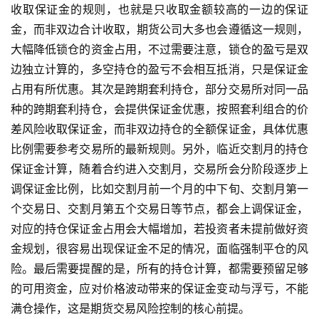
收取保证金的规则，也就是只收取金额较高的一边的保证
期
金，而非双边合计收取，期货公司大多也会遵循这一规则，
货
大幅降低锁仓的资金占用，不过需要注意，锁仓的盈亏是双
边独立计算的，多空持仓的盈亏不会相互抵消，只是保证金
占用有所优惠。其次是跨期套利持仓，部分交易所对同一品
种的跨期套利持仓，会提供保证金优惠，按照套利组合的价
差风险收取保证金，而非双边持仓的全额保证金，具体优惠
比例需要参考交易所的最新规则。另外，临近交割月的持仓
保证金计算，随着合约进入交割月，交易所会分阶段逐步上
调保证金比例，比如交割月前一个月的中下旬、交割月第一
个交易日、交割月第五个交易日等节点，都会上调保证金，
对应的持仓保证金占用会大幅增加，若投资者未提前做好资
金规划，很容易出现保证金不足的情况，面临强制平仓的风
险。最后需要提醒的是，所有的持仓计算，都需要预留足够
的可用资金，应对价格波动带来的保证金变动与浮亏，不能
满仓操作，这是期货交易风险控制的核心前提。