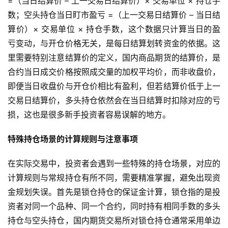
=（当日结算价 – 上一交易日结算价）× 交易单位 × 持仓手
数；空头持仓当日盯市盈亏 =（上一交易日结算价 – 当日结
恒
算价）× 交易单位 × 持仓手数，这个数据只计算当日的盈
指
亏变动，与开仓价格无关，是每日结算划转资金的依据。这
期
货
里需要特别注意结算价的定义，国内商品期货的结算价，是
合约当日成交价格按照成交量的加权平均价，而非收盘价，
期
即便当日收盘价与开仓价相比有盈利，但若结算价低于上一
货
交易日结算价，多头持仓依然会在当日结算时扣除对应的亏
入
损，这也是很多新手投资者容易误解的地方。
门
特殊持仓场景的计算规则与注意事项
期
货
在实际交易中，投资者会遇到一些特殊的持仓场景，对应的
行
计算规则与常规持仓有所不同，需要精准掌握，避免出现资
情
金规划失误。首先是锁仓持仓的保证金计算，锁仓指的是投
资者对同一个品种、同一个合约，同时持有相同手数的多头
黄
持仓与空头持仓，国内期货交易所对锁仓持仓通常采用单边
金