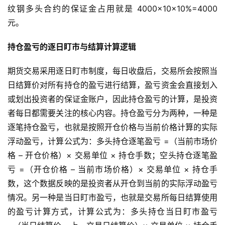
纹钢多头合约的保证金占用就是 4000×10×10%=4000
元。
持仓盈亏的逐日盯市与结算计算逻辑
期货交易采用逐日盯市制度，每日收盘后，交易所会按照当
日结算价对所有持仓的盈亏进行结算，盈亏资金会直接划入
或划出投资者的保证金账户，因此持仓盈亏的计算，是投资
者每日都需要关注的核心内容。持仓盈亏分为两种，一种是
原
逐笔持仓盈亏，也就是按照开仓价格与当前价格计算的实际
油
期
浮动盈亏，计算公式为：多头持仓逐笔盈亏 =（当前市场价
货
格 – 开仓价格）× 交易单位 × 持仓手数；空头持仓逐笔盈
亏 =（开仓价格 – 当前市场价格）× 交易单位 × 持仓手
国
数，这个数据反映的是投资者从开仓到当前的实际浮动盈亏
际
情况。另一种是当日盯市盈亏，也就是交易所每日结算使用
期
的盈亏计算方式，计算公式为：多头持仓当日盯市盈亏
货