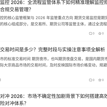
监控 2026：全流程监管体系下如何精准理解监控
合规交易管理？
控的核心监管框架与 2026 年监管重点方向 期货交易监控是期
的核心组成部分，是交易所、期货公司等监管主体，通过全流程
对期货交易的全环节进行实时监测、识别、预警与处置，维护期
0
0
三公” 原则，防范市场风险，保护投资者的合法权益。2026 年，
监管体系持续完善，期货交易监控进入了 “穿透式监管 + 智能…
交易时间是多少？完整时段与实操注意事项全解析
市的标准交易时间 期货夜市，也叫期货夜盘交易，是国内期货
际大宗商品市场的交易时间，及时反映国际市场价格变动，规避
而设立的交易时段。国内期货夜市的统一开盘时间为每周一至周
00，不同品种的收盘时间不同，主要分为三个收盘时段，分别是
日
0
0
次日 1:00 和次日 2:30。 夜盘交易时段与次日的日盘交易时段合
对冲 2026：市场不确定性加剧背景下如何搭建高
险对冲体系？