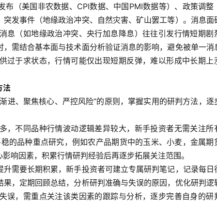
布（美国非农数据、CPI数据、中国PMI数据等）、政策调整
、突发事件（地缘政治冲突、自然灾害、矿山罢工等）。消息面
消息（如地缘政治冲突、央行加息降息）往往引发行情短期剧
时，需结合基本面与技术面分析验证消息的影响，避免被单一消
供过于求状态，行情可能仅出现短期反弹，难以形成中长期上
方法
序渐进、聚焦核心、严控风险”的原则，掌握实用的研判方法，逐
多，不同品种行情波动逻辑差异较大，新手投资者无需关注所
对平稳的品种重点研究，例如农产品期货中的玉米、小麦，金属期
心影响因素，积累行情研判经验后再逐步拓展关注范围。
提升需要长期积累，新手投资者可建立专属研判笔记，记录每日
结果，定期回顾总结，分析研判准确与失误的原因，优化研判逻
失误，需重点关注该类因素的跟踪与分析，逐步完善自身的研