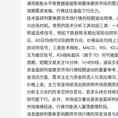
通货膨胀水平等数据直接影响整体期货市场的需
退期需求收缩，行情往往面临下行压力。
技术面研判聚焦期货市场行情的短期波动规律，
与出场时机。常用的技术分析工具包括三类：一
转或延续信号，例如下跌趋势末期出现阳包阴形
日、60日均线可识别趋势方向，价格站在均线
启动的信号；三是技术指标，MACD、RSI、K
叉为做空信号，RSI指标超买（高于70）时可
周期，短期交易关注15分钟、1小时K线，波段
资金面研判是期货市场行情短期波动的重要参考
金流向方面，需关注主力资金的流入与流出情况
价格上涨；主力资金持续流出则说明市场预期悲
分析主力合约的多空持仓变化，若多头持仓持续
则可能下行。此外，市场成交量也是资金面研判
市场情绪低迷，行情可能进入震荡整理阶段。
消息面研判聚焦影响期货市场行情的突发消息与