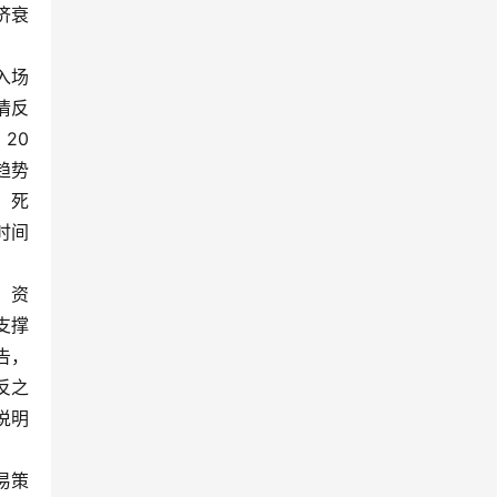
济衰
入场
情反
20
趋势
，死
时间
。资
支撑
告，
反之
说明
易策