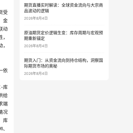
期货直播实时解读：全球资金流向与大宗商
品波动的逻辑
货受
2026年8月4日
；金
联动
原油期货定价逻辑生变：库存周期与宏观预
性，
期重新锚定
动，
2026年8月4日
期货入门：从资金流向到持仓结构，洞察国
际期货市场的奥秘
一依
2026年8月4日
-库
供给
求端
情况
；库
I、