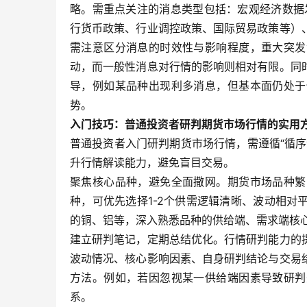
略。需重点关注的消息类型包括：宏观经济数据发
行货币政策、行业调控政策、国际贸易政策等）
需注意区分消息的时效性与影响程度，重大突发
动，而一般性消息对行情的影响则相对有限。同
导，例如某品种出现利多消息，但基本面仍处于
势。
入门技巧：普通投资者研判期货市场行情的实用
普通投资者入门研判期货市场行情，需遵循“循
升行情解读能力，避免盲目交易。
聚焦核心品种，避免全面撒网。期货市场品种繁
种，可优先选择1-2个供需逻辑清晰、波动相
的铜、铝等，深入熟悉品种的供给端、需求端核
建立研判笔记，定期总结优化。行情研判能力的
波动情况、核心影响因素、自身研判结论与交易
方法。例如，若因忽视某一供给端因素导致研判
系。