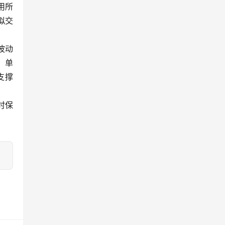
用所
拟交
波动
，单
支撑
时保