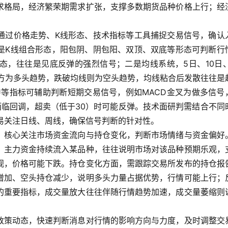
求格局，经济繁荣期需求扩张，支撑多数期货品种价格上行；经
通过价格走势、K线形态、技术指标等工具捕捉交易信号，确认
是K线组合形态，阳包阴、阴包阳、双顶、双底等形态可判断行
态，往往是见底反弹的强烈信号；二是均线系统，5日、10日、
上方为多头趋势，跌破均线则为空头趋势，均线粘合后发散往往是
DJ等指标可辅助判断短期交易信号，例如MACD金叉为做多信号
能面临回调，超卖（低于30）时可能反弹。技术面研判需结合不同
交易关注日线、周线，确保信号判断的针对性。
，核心关注市场资金流向与持仓变化，判断市场情绪与资金偏好
，主力资金持续流入某品种，往往说明市场对该品种预期乐观，
观，价格可能下跌。持仓变化方面，需跟踪交易所发布的持仓报
增加、空头持仓减少，说明多头力量占据优势，行情可能上行；
的重要指标，成交量放大往往伴随行情趋势加速，成交量萎缩则
政策动态，快速判断消息对行情的影响方向与力度，及时调整交