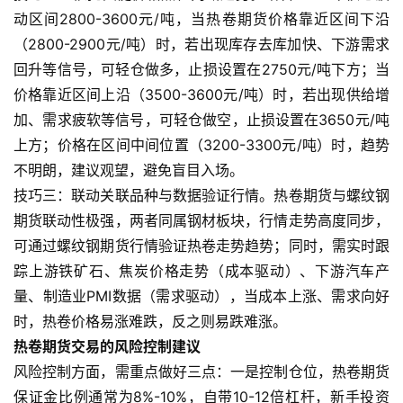
国
动区间2800-3600元/吨，当热卷期货价格靠近区间下沿
际
（2800-2900元/吨）时，若出现库存去库加快、下游需求
期
回升等信号，可轻仓做多，止损设置在2750元/吨下方；当
货
价格靠近区间上沿（3500-3600元/吨）时，若出现供给增
加、需求疲软等信号，可轻仓做空，止损设置在3650元/吨
恒
上方；价格在区间中间位置（3200-3300元/吨）时，趋势
指
不明朗，建议观望，避免盲目入场。
期
货
技巧三：联动关联品种与数据验证行情。热卷期货与螺纹钢
期货联动性极强，两者同属钢材板块，行情走势高度同步，
期
可通过螺纹钢期货行情验证热卷走势趋势；同时，需实时跟
货
踪上游铁矿石、焦炭价格走势（成本驱动）、下游汽车产
入
量、制造业PMI数据（需求驱动），当成本上涨、需求向好
门
时，热卷价格易涨难跌，反之则易跌难涨。
热卷期货交易的风险控制建议
期
风险控制方面，需重点做好三点：一是控制仓位，热卷期货
货
保证金比例通常为8%-10%，自带10-12倍杠杆，新手投资
行