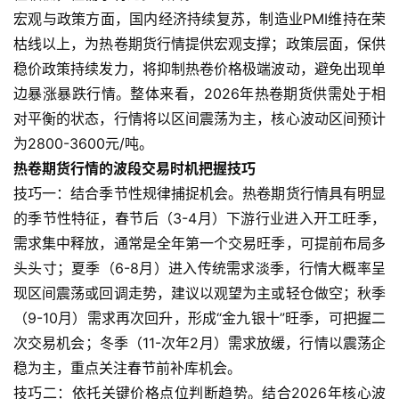
宏观与政策方面，国内经济持续复苏，制造业PMI维持在荣
枯线以上，为热卷期货行情提供宏观支撑；政策层面，保供
稳价政策持续发力，将抑制热卷价格极端波动，避免出现单
边暴涨暴跌行情。整体来看，2026年热卷期货供需处于相
对平衡的状态，行情将以区间震荡为主，核心波动区间预计
为2800-3600元/吨。
热卷期货行情的波段交易时机把握技巧
技巧一：结合季节性规律捕捉机会。热卷期货行情具有明显
的季节性特征，春节后（3-4月）下游行业进入开工旺季，
需求集中释放，通常是全年第一个交易旺季，可提前布局多
头头寸；夏季（6-8月）进入传统需求淡季，行情大概率呈
现区间震荡或回调走势，建议以观望为主或轻仓做空；秋季
原
（9-10月）需求再次回升，形成“金九银十”旺季，可把握二
油
期
次交易机会；冬季（11-次年2月）需求放缓，行情以震荡企
货
稳为主，重点关注春节前补库机会。
技巧二：依托关键价格点位判断趋势。结合2026年核心波