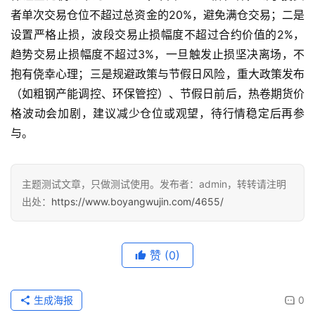
情
者单次交易仓位不超过总资金的20%，避免满仓交易；二是
设置严格止损，波段交易止损幅度不超过合约价值的2%，
黄
趋势交易止损幅度不超过3%，一旦触发止损坚决离场，不
金
抱有侥幸心理；三是规避政策与节假日风险，重大政策发布
期
（如粗钢产能调控、环保管控）、节假日前后，热卷期货价
货
格波动会加剧，建议减少仓位或观望，待行情稳定后再参
与。
主题测试文章，只做测试使用。发布者：admin，转转请注明
出处：
https://www.boyangwujin.com/4655/
赞
(0)
生成海报
0