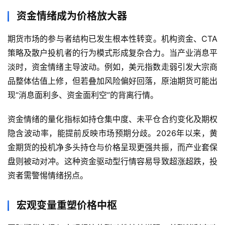
资金情绪成为价格放大器
期货市场的参与者结构已发生根本性转变。机构资金、CTA
策略及散户投机者的行为模式形成复杂合力。当产业消息平
淡时，资金情绪主导波动。例如，美元指数走弱引发大宗商
品整体估值上修，但若叠加风险偏好回落，原油期货可能出
现“消息面利多、资金面利空”的背离行情。
资金情绪的量化指标如持仓集中度、未平仓合约变化及期权
隐含波动率，能提前反映市场预期分歧。2026年以来，黄
金期货的投机净多头持仓与价格呈现更强共振，而产业套保
盘则被动对冲。这种资金驱动型行情容易导致超涨超跌，投
原
资者需警惕情绪拐点。
油
期
货
宏观变量重塑价格中枢