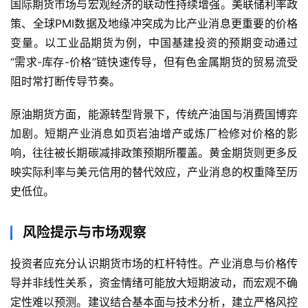
国际期货市场与宏观经济的联动性持续增强。美联储利率政
国
际
策、全球PMI数据及地缘冲突成为比产业消息更重要的价格
期
变量。以工业品期货为例，中国基建投资的预期变动通过
货
“需求-库存-价格”链快速传导，但有色金属期货的贸易流受
阻时常打断传导节奏。
恒
指
原油期货方面，能源转型背景下，传统产油国与消费国博弈
期
加剧。短期产业消息如页岩油增产或炼厂检修对价格的影
货
响，往往被长期碳减排政策预期所覆盖。黄金期货则更多反
映实际利率与美元信用的替代效应，产业消息的权重降至历
期
史低位。
货
入
门
风险提示与市场观察
投资者应充分认识期货市场的杠杆特性。产业消息与价格传
期
导并非线性关系，资金情绪可能放大短期波动，而宏观不确
货
行
定性难以预测。建议结合基本面与技术分析，建立严格风控