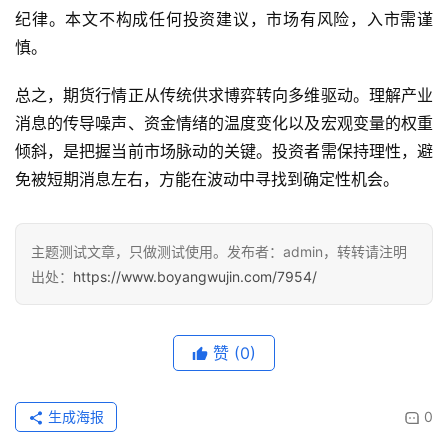
情
纪律。本文不构成任何投资建议，市场有风险，入市需谨
慎。
黄
金
总之，期货行情正从传统供求博弈转向多维驱动。理解产业
期
消息的传导噪声、资金情绪的温度变化以及宏观变量的权重
货
倾斜，是把握当前市场脉动的关键。投资者需保持理性，避
免被短期消息左右，方能在波动中寻找到确定性机会。
主题测试文章，只做测试使用。发布者：admin，转转请注明
出处：
https://www.boyangwujin.com/7954/
赞
(0)
生成海报
0