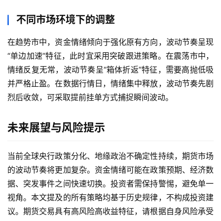
国
不同市场环境下的调整
际
期
在趋势市中，资金情绪倾向于强化原有方向，波动节奏呈现
货
“单边加速”特征，此时宜采用突破跟进策略。在震荡市中，
情绪反复无常，波动节奏呈“箱体折返”特征，需要高抛低吸
恒
并严格止盈。在数据行情日，情绪集中释放，波动节奏先剧
指
烈后收敛，可采取提前挂单方式捕捉瞬间波动。
期
货
未来展望与风险提示
期
货
当前全球央行政策分化、地缘政治不确定性持续，期货市场
入
的波动节奏将更加复杂。资金情绪可能在政策预期、经济数
门
据、突发事件之间快速切换。投资者需保持警惕，避免单一
视角。本文提及的所有策略均基于历史规律，不构成投资建
期
议。期货交易具有高风险高收益特征，请根据自身风险承受
货