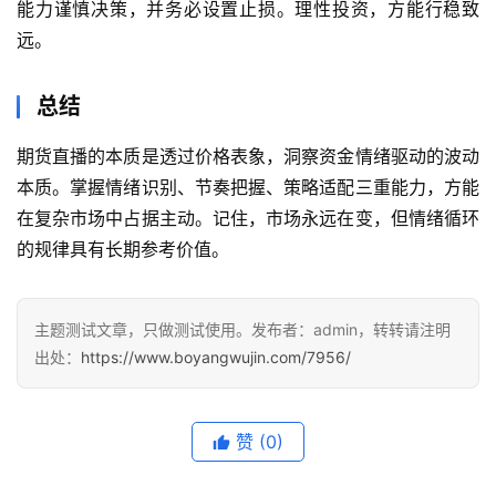
能力谨慎决策，并务必设置止损。理性投资，方能行稳致
行
远。
情
黄
总结
金
期
期货直播的本质是透过价格表象，洞察资金情绪驱动的波动
货
本质。掌握情绪识别、节奏把握、策略适配三重能力，方能
在复杂市场中占据主动。记住，市场永远在变，但情绪循环
的规律具有长期参考价值。
主题测试文章，只做测试使用。发布者：admin，转转请注明
出处：
https://www.boyangwujin.com/7956/
赞
(0)