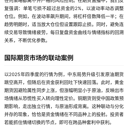
任何策略都离不开严格的风险控制。在期货直播中，我们反
复强调：单笔亏损不超过总资金的2%，以波动率动态调整
仓位。例如，在波动率飙升期间，将杠杆倍数降低一半；在
趋势明朗时，适当放大仓位但设置跟踪止损。同时，避免连
续交易导致情绪疲劳，每日复盘资金曲线与情绪指标的回溯
关系，不断优化参数。
国际期货市场的联动案例
以2025年四季度的行情为例，中东局势升级引发原油期货
跳空高开，但随后在资金获利回吐下快速回落。此时，黄金
期货因避险属性同步上涨，但涨幅明显小于原油，反映出市
场情绪从恐慌性买入转向理性定价。铜期货则受中国政策预
原
期影响，走出独立行情，与原油形成背离。这种联动与分化
油
并存的现象，恰恰是资金情绪在不同品种上的投射。投资者
期
货
若能抓住情绪切换的节点，即可在跨品种套利中获利。