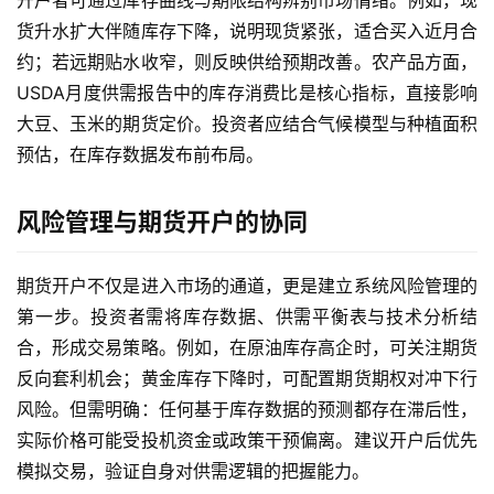
期
货
货升水扩大伴随库存下降，说明现货紧张，适合买入近月合
约；若远期贴水收窄，则反映供给预期改善。农产品方面，
国
USDA月度供需报告中的库存消费比是核心指标，直接影响
际
大豆、玉米的期货定价。投资者应结合气候模型与种植面积
期
预估，在库存数据发布前布局。
货
风险管理与期货开户的协同
恒
指
期
期货开户不仅是进入市场的通道，更是建立系统风险管理的
货
第一步。投资者需将库存数据、供需平衡表与技术分析结
合，形成交易策略。例如，在原油库存高企时，可关注期货
期
反向套利机会；黄金库存下降时，可配置期货期权对冲下行
货
风险。但需明确：任何基于库存数据的预测都存在滞后性，
入
实际价格可能受投机资金或政策干预偏离。建议开户后优先
门
模拟交易，验证自身对供需逻辑的把握能力。