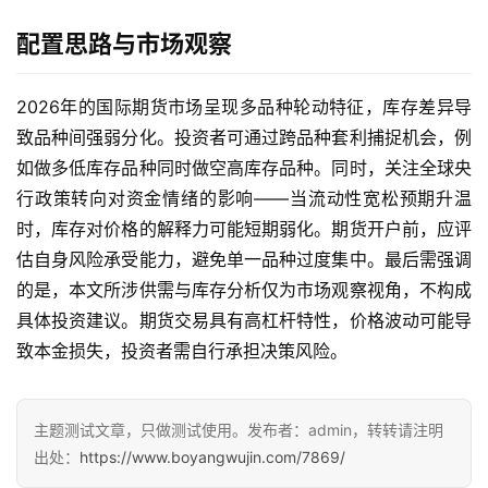
期
配置思路与市场观察
货
行
情
2026年的国际期货市场呈现多品种轮动特征，库存差异导
致品种间强弱分化。投资者可通过跨品种套利捕捉机会，例
黄
如做多低库存品种同时做空高库存品种。同时，关注全球央
金
行政策转向对资金情绪的影响——当流动性宽松预期升温
期
时，库存对价格的解释力可能短期弱化。期货开户前，应评
货
估自身风险承受能力，避免单一品种过度集中。最后需强调
的是，本文所涉供需与库存分析仅为市场观察视角，不构成
具体投资建议。期货交易具有高杠杆特性，价格波动可能导
致本金损失，投资者需自行承担决策风险。
主题测试文章，只做测试使用。发布者：admin，转转请注明
出处：
https://www.boyangwujin.com/7869/