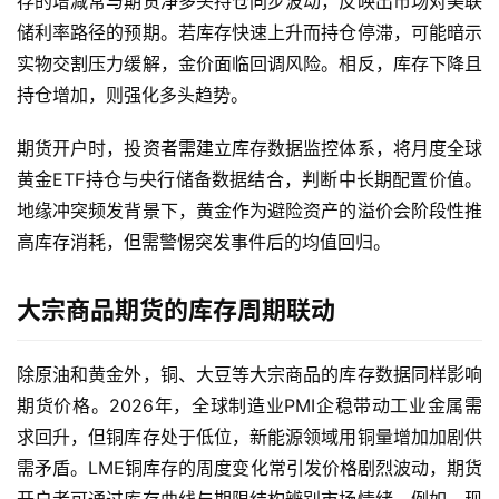
存的增减常与期货净多头持仓同步波动，反映出市场对美联
储利率路径的预期。若库存快速上升而持仓停滞，可能暗示
实物交割压力缓解，金价面临回调风险。相反，库存下降且
持仓增加，则强化多头趋势。
期货开户时，投资者需建立库存数据监控体系，将月度全球
黄金ETF持仓与央行储备数据结合，判断中长期配置价值。
地缘冲突频发背景下，黄金作为避险资产的溢价会阶段性推
高库存消耗，但需警惕突发事件后的均值回归。
大宗商品期货的库存周期联动
除原油和黄金外，铜、大豆等大宗商品的库存数据同样影响
期货价格。2026年，全球制造业PMI企稳带动工业金属需
求回升，但铜库存处于低位，新能源领域用铜量增加加剧供
原
需矛盾。LME铜库存的周度变化常引发价格剧烈波动，期货
油
开户者可通过库存曲线与期限结构辨别市场情绪。例如，现