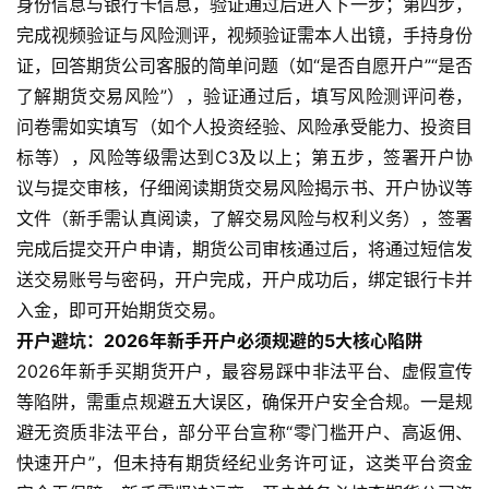
指
身份信息与银行卡信息，验证通过后进入下一步；第四步，
期
完成视频验证与风险测评，视频验证需本人出镜，手持身份
货
证，回答期货公司客服的简单问题（如“是否自愿开户”“是否
了解期货交易风险”），验证通过后，填写风险测评问卷，
期
问卷需如实填写（如个人投资经验、风险承受能力、投资目
货
标等），风险等级需达到C3及以上；第五步，签署开户协
入
议与提交审核，仔细阅读期货交易风险揭示书、开户协议等
门
文件（新手需认真阅读，了解交易风险与权利义务），签署
完成后提交开户申请，期货公司审核通过后，将通过短信发
期
送交易账号与密码，开户完成，开户成功后，绑定银行卡并
货
行
入金，即可开始期货交易。
情
开户避坑：2026年新手开户必须规避的5大核心陷阱
2026年新手买期货开户，最容易踩中非法平台、虚假宣传
黄
等陷阱，需重点规避五大误区，确保开户安全合规。一是规
金
避无资质非法平台，部分平台宣称“零门槛开户、高返佣、
期
快速开户”，但未持有期货经纪业务许可证，这类平台资金
货