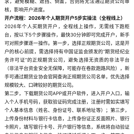
求，避免模糊、遮挡、倒置，否则将无法通过期货公司审
核，影响开户进度。
开户流程：2026年个人期货开户5步实操法（全程线上）
2026年个人买期货开户，全程线上操作，无需线下跑柜
台，按以下5个步骤操作，最快30分钟即可完成开户，新手
可对照步骤逐一操作。第一步，选择正规期货公司，这是开
户的核心前提，需选择持有中国证监会颁发的“期货经纪业
原
油
务许可证”的正规期货公司，避免选择无资质的非法平台
期
（非法平台资金安全无保障，可能存在卷款跑路风险），新
货
手可通过期货业协会官网查询正规期货公司名单，优先选择
规模较大、口碑较好的期货公司。
国
第二步，下载期货公司APP或开户软件，进入开户入口，输
际
入个人手机号码，获取验证码完成注册，注册时需如实填写
期
个人基本信息（姓名、身份证号、联系地址等）；第三步，
货
上传身份材料与银行卡信息，上传身份证正反面照片、银行
卡照片，填写银行卡号、开户银行等信息，系统将自动验证
恒