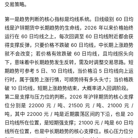
交易策略。
恒
指
第一是趋势判断的核心指标是均线系统。日线级别 60 日均
期
线是沪锌期货中长期趋势的生命线，2026 年以来价格始终
货
运行在 60 日均线之上，每次回调至 60 日均线附近都会获
得支撑反弹，只要价格不跌破 60 日均线，中长期上涨趋势
期
就不会改变；若价格有效跌破 60 日均线，且均线拐头向
货
下，意味着中长期趋势发生反转，需及时调整交易思路。短
入
门
期趋势可参考 5 日、10 日均线，当价格沿 5 日均线向上运
行时，属于强势上涨行情，可顺势持有多头头寸；当价格跌
期
破 10 日均线，短期上涨趋势结束，大概率进入回调阶段。
货
第二是支撑与压力位的判断。2026 年沪锌期货的核心支撑
行
位分别是 22000 元 / 吨、21500 元 / 吨、21000 元 /
情
吨，其中 22000 元 / 吨是近期震荡区间的下沿，也是 20
日均线所在位置，是短期强支撑；21000 元 / 吨是 60 日均
黄
线所在位置，也是中长期趋势的核心支撑位。核心压力位分
金