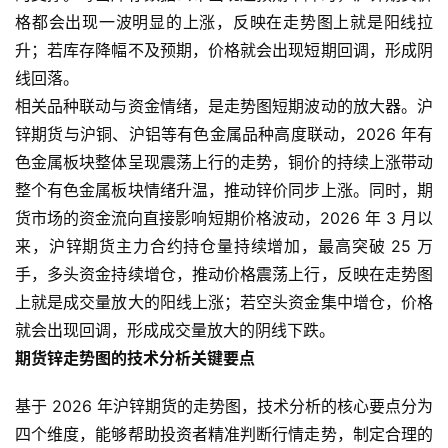
格都会出现一波明显的上涨，反映在走势图上就是阳线拉
升；若库存降幅不及预期，价格就会出现短期回调，形成阴
线回落。
相关品种联动与资金情绪，是走势图短期波动的放大器。沪
锌期货与沪铜、沪铝等有色金属品种高度联动，2026 年有
色金属板块整体呈现震荡上行的走势，铜价的持续上涨带动
整个有色金属板块情绪升温，推动锌价同步上涨。同时，期
货市场的资金流向直接影响短期价格波动，2026 年 3 月以
原
油
来，沪锌期货主力合约持仓量持续增加，最高突破 25 万
期
手，多头资金持续增仓，推动价格震荡上行，反映在走势图
货
上就是成交量放大的阳线上涨；若空头资金集中增仓，价格
就会出现回调，形成成交量放大的阴线下跌。
国
期货锌走势图的技术分析关键要点
际
期
基于 2026 年沪锌期货的走势图，技术分析的核心要点分为
货
四个维度，能够帮助投资者精准判断行情走势，制定合理的