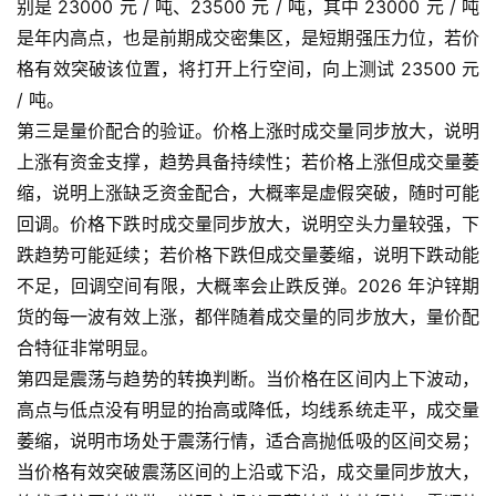
别是 23000 元 / 吨、23500 元 / 吨，其中 23000 元 / 吨
期
货
是年内高点，也是前期成交密集区，是短期强压力位，若价
格有效突破该位置，将打开上行空间，向上测试 23500 元
/ 吨。
第三是量价配合的验证。价格上涨时成交量同步放大，说明
上涨有资金支撑，趋势具备持续性；若价格上涨但成交量萎
缩，说明上涨缺乏资金配合，大概率是虚假突破，随时可能
回调。价格下跌时成交量同步放大，说明空头力量较强，下
跌趋势可能延续；若价格下跌但成交量萎缩，说明下跌动能
不足，回调空间有限，大概率会止跌反弹。2026 年沪锌期
货的每一波有效上涨，都伴随着成交量的同步放大，量价配
合特征非常明显。
第四是震荡与趋势的转换判断。当价格在区间内上下波动，
高点与低点没有明显的抬高或降低，均线系统走平，成交量
萎缩，说明市场处于震荡行情，适合高抛低吸的区间交易；
当价格有效突破震荡区间的上沿或下沿，成交量同步放大，