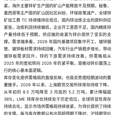
紧，海外主要锌矿生产国的矿山产能释放不及预期，秘鲁、
墨西哥等主产国的矿山因社区纠纷、环保政策减产，全球锌
矿加工费 TC 持续维持在低位，国内锌冶炼企业的原料供应
紧张，冶炼利润持续偏低，企业开工意愿不足，国内精炼锌
产量持续低于预期，供应端的收紧为锌价提供了坚实的支
撑。需求端来看，2026 年国内基建项目集中开工，镀锌钢
管、镀锌板材需求持续回暖，汽车行业产销稳步增长，带动
镀锌板需求回升，锌的下游需求持续改善，供需格局从
2025 年的宽松转向 2026 年的紧平衡，是推动锌价震荡上
行的核心基本面逻辑。
库存变化是供需格局的直接反映，也是走势图短期波动的重
要推手。2026 年以来，上海期货交易所锌库存持续下降，
从年初的 8.5 万吨降至 3 月底的 5.2 万吨，累计降幅超
38%，LME 锌库存也持续处于历史低位，全球锌显性库存
持续去化，显示市场供需格局持续收紧，为锌价提供了持续
的支撑。每当库存数据公布出现超预期下降时，沪锌期货价