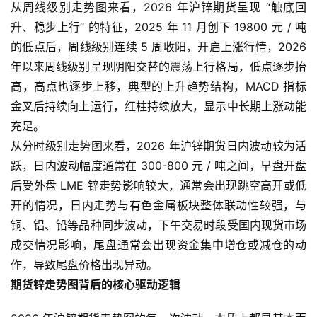
从周线级别走势图来看，2026 年沪锌期货呈现 “触底回
升、稳步上行” 的特征，2025 年 11 月创下 19800 元 / 吨
的低点后，周线级别连续 5 周收阳，开启上涨行情，2026
年以来周线级别呈现阴阳交替的震荡上行格局，低点逐步抬
高，高点也逐步上移，典型的上升趋势结构，MACD 指标
金叉后持续向上运行，红柱持续放大，显示中长期上涨动能
充足。
从分时级别走势图来看，2026 年沪锌期货日内波动较为活
跃，日内波动幅度通常在 300-800 元 / 吨之间，早盘开盘
后受外盘 LME 锌走势影响较大，通常会出现跳空高开或低
开的情况，日内走势与有色金属板块整体联动性较强，与
铜、铝、铅等品种同步波动，下午交易时段受国内现货市场
成交情况影响，尾盘通常会出现资金集中增仓或减仓的动
作，导致尾盘价格出现异动。
期货锌走势图背后的核心驱动逻辑