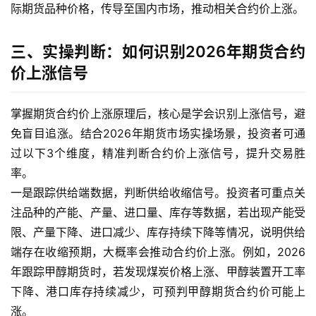
际期货品种价格，传导至国内市场，推动相关合约价上涨。
三、实操判断：如何识别2026年期货合约
价上涨信号
掌握期货合约价上涨原理后，核心是学会识别上涨信号，避
原
免盲目追涨。结合2026年期货市场实操场景，投资者可通
油
过以下3个维度，精准判断合约价上涨信号，提升交易胜
期
货
率。
一是跟踪供给端数据，判断供给收缩信号。投资者可重点关
国
注品种的产能、产量、进口量、库存等数据，若出现产能受
际
限、产量下降、进口减少、库存持续下降等情况，说明供给
期
端存在收缩预期，大概率会推动合约价上涨。例如，2026
货
年跟踪甲醇期货时，若发现煤炭价格上涨、甲醇装置开工率
下降、港口库存持续减少，可预判甲醇期货合约价可能上
恒
涨。