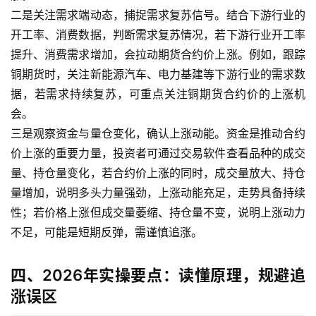
指
二是关注需求端动态，捕捉需求复苏信号。结合下游行业的
期
开工率、消费数据，判断需求复苏情况，若下游行业开工率
货
提升、消费需求增加，会拉动期货合约价上涨。例如，跟踪
期
铜期货时，关注新能源汽车、电力基建等下游行业的需求数
货
据，若需求持续复苏，可重点关注铜期货合约价的上涨机
入
会。
门
三是观察资金与量仓变化，确认上涨动能。资金是推动合约
价上涨的重要力量，投资者可通过交易软件查看品种的成交
期
量、持仓量变化，若合约价上涨的同时，成交量放大、持仓
货
量增加，说明多头力量强劲，上涨动能充足，走势具备持续
行
性；若价格上涨但成交量萎缩、持仓量不变，说明上涨动力
情
不足，可能是短期反弹，需谨慎追涨。
黄
金
四、2026年实操要点：读懂原理，规避追
期
涨误区
货