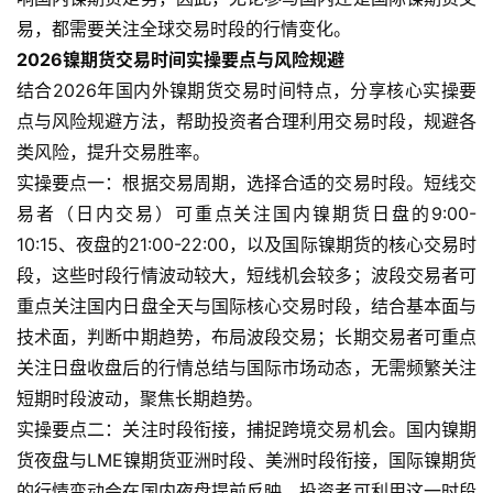
国
易，都需要关注全球交易时段的行情变化。
际
期
2026镍期货交易时间实操要点与风险规避
货
结合2026年国内外镍期货交易时间特点，分享核心实操要
点与风险规避方法，帮助投资者合理利用交易时段，规避各
恒
类风险，提升交易胜率。
指
实操要点一：根据交易周期，选择合适的交易时段。短线交
期
易者（日内交易）可重点关注国内镍期货日盘的9:00-
货
10:15、夜盘的21:00-22:00，以及国际镍期货的核心交易时
段，这些时段行情波动较大，短线机会较多；波段交易者可
期
重点关注国内日盘全天与国际核心交易时段，结合基本面与
货
入
技术面，判断中期趋势，布局波段交易；长期交易者可重点
门
关注日盘收盘后的行情总结与国际市场动态，无需频繁关注
短期时段波动，聚焦长期趋势。
期
实操要点二：关注时段衔接，捕捉跨境交易机会。国内镍期
货
货夜盘与LME镍期货亚洲时段、美洲时段衔接，国际镍期货
行
的行情变动会在国内夜盘提前反映，投资者可利用这一时段