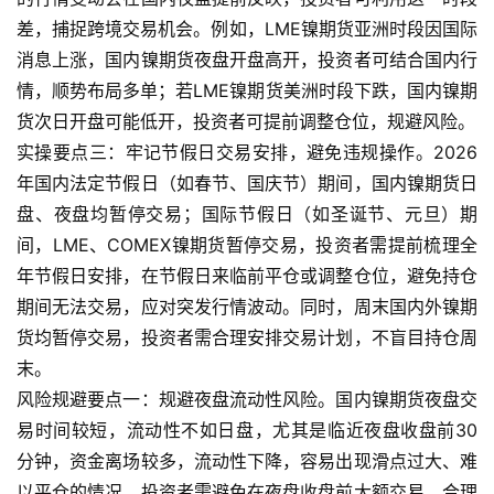
情
差，捕捉跨境交易机会。例如，LME镍期货亚洲时段因国际
消息上涨，国内镍期货夜盘开盘高开，投资者可结合国内行
黄
情，顺势布局多单；若LME镍期货美洲时段下跌，国内镍期
金
货次日开盘可能低开，投资者可提前调整仓位，规避风险。
期
货
实操要点三：牢记节假日交易安排，避免违规操作。2026
年国内法定节假日（如春节、国庆节）期间，国内镍期货日
盘、夜盘均暂停交易；国际节假日（如圣诞节、元旦）期
间，LME、COMEX镍期货暂停交易，投资者需提前梳理全
年节假日安排，在节假日来临前平仓或调整仓位，避免持仓
期间无法交易，应对突发行情波动。同时，周末国内外镍期
货均暂停交易，投资者需合理安排交易计划，不盲目持仓周
末。
风险规避要点一：规避夜盘流动性风险。国内镍期货夜盘交
易时间较短，流动性不如日盘，尤其是临近夜盘收盘前30
分钟，资金离场较多，流动性下降，容易出现滑点过大、难
以平仓的情况，投资者需避免在夜盘收盘前大额交易，合理