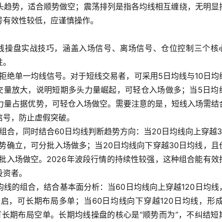
头趋势，适合顺势做空；震荡排列是指各均线相互缠绕，无明显
号有效性较低，应谨慎操作。
均线操盘实战技巧，涵盖入场信号、离场信号、仓位控制三个核
性。
，拒绝单一均线信号。对于短线交易者，可采用5日均线与10日均
成交量放大，说明短期多头力量崛起，可轻仓入场做多；当5日均
头力量占据优势，可轻仓入场做空。需要注意的是，短线入场需结
信号，防止虚假突破。
组合，同时结合60日均线判断趋势方向：当20日均线向上穿越3
势确立，可分批入场做多；当20日均线向下穿越30日均线，且
批入场做空。2026年波段行情的持续性较强，这种组合能有效
投资者。
均线的组合，结合基本面分析：当60日均线向上穿越120日均线
启，可长期布局多单；当60日均线向下穿越120日均线，形成
可长期布局空单。长期均线操盘的核心是“顺势而为”，不纠结短