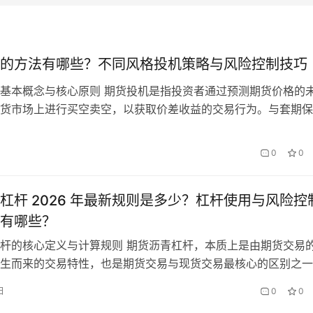
的方法有哪些？不同风格投机策略与风险控制技巧
基本概念与核心原则 期货投机是指投资者通过预测期货价格的
货市场上进行买空卖空，以获取价差收益的交易行为。与套期保
机者不参与实物交割，也不关心商品的实际供需，他们只关心价
过低买高卖或高卖低买来赚取利润。期货投机是期货市场的重要
0
0
为市场提供了流动性，促进了价格发现功能的实现。 期货投机
额收益…
杠杆 2026 年最新规则是多少？杠杆使用与风险控
有哪些？
杆的核心定义与计算规则 期货沥青杠杆，本质上是由期货交易
生而来的交易特性，也是期货交易与现货交易最核心的区别之一
易所上市的沥青期货，交易代码为 BU，是国内能源化工板块中
日
0
0
市场参与度最广的品种之一，其杠杆机制的核心逻辑是：投资者