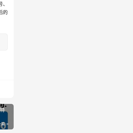
号、
后的
段特
一篇