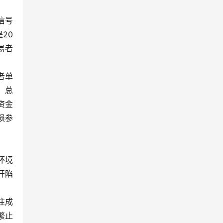
信号
20
易者
者单
，总
资金
损参
环境
开陷
注成
繁止