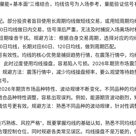
+量能+基本面”三维结合，均线信号为入场参考，量能验证信号
配。部分投资者盲目使用长周期均线做短线交易，或用短周期均
60日均线做日内交易，信号滞后严重，无法及时捕捉入场离场时
短期噪音干扰。规避方法：根据自身交易周期，选择对应的均
30日均线，长期对应60日、120日均线，做到周期匹配。
号有效性。均线的核心优势是捕捉趋势行情，在震荡行情中，均
，此时过度使用均线操盘，容易陷入亏损。2026年期货市场震
。规避方法：震荡行情中，减少均线操盘频率，要么观望等待趋
信号。
2026年期货市场品种特性、波动规律不断变化，不同品种的均
结合品种特性调整，容易出现误判。例如，能源期货波动剧烈，
线信号更有效。规避方法：熟悉不同品种的波动规律，针对性调
、技巧熟练、风控严格”，既要掌握均线的基础认知，熟悉不同均线
合理控制仓位，同时规避各类常见误区。均线操盘不是万能的，