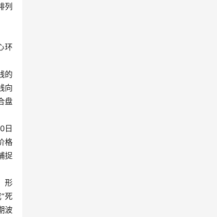
排列
心环
线的
线向
合盘
0日
价格
捕捉
，形
“死
期波