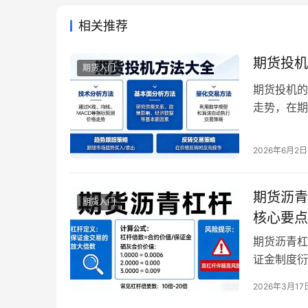
相关推荐
期货投机
期货入门
期货投机的
走势，在期
者不同，投
的波动，通
2026年6月2日
成部分，它
可以带来高
期货沥青
期货入门
核心要点
期货沥青杠
证金制度衍
上海期货交
2026年3月17
动性最高、