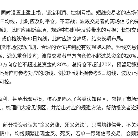
”，同时设置止盈止损，锁定利润、控制亏损。短线交易者的离场
5日均线，此时应及时平仓，不恋战；波段交易者的离场信号的是
日均线，此时应果断离场，规避中期趋势反转带来的亏损；长期交
叉，或价格跌破60日均线，此时应清仓离场，结束长期布局。
年期货市场波动加剧，合理的仓位控制能有效规避风险。短线交易
0%，避免重仓博弈；波段交易者单方向仓位不超过总资金的20%
单方向仓位不超过总资金的30%，总持仓不超过70%，预留足够
止损位可参考对应的均线，例如短线止损参考5日均线，波段止
损可控。
盈利，甚至出现亏损，核心是陷入了各类认知误区，忽视了市场
特点，梳理四大常见误区，并给出对应的规避方法，帮助投资者避
。部分投资者认为“金叉必涨、死叉必跌”，只看均线信号，不关
情中，均线频繁出现金叉、死叉，若单一跟随信号交易，会频