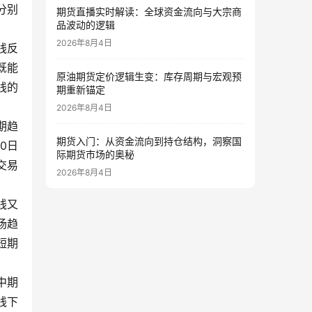
分别
期货直播实时解读：全球资金流向与大宗商
品波动的逻辑
2026年8月4日
线反
既能
原油期货定价逻辑生变：库存周期与宏观预
线的
期重新锚定
2026年8月4日
期趋
期货入门：从资金流向到持仓结构，洞察国
0日
际期货市场的奥秘
交易
2026年8月4日
线又
场趋
短期
中期
线下