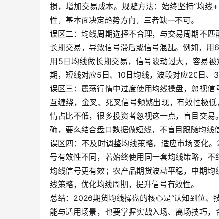
损，增加交易成本。规避方法：始终坚持“均线
性，基本面决定趋势方向，三者缺一不可。
误区二：均线周期选择不合理，与交易周期不匹
长期交易，导致信号滞后或信号混乱。例如，用
用5日均线做长期交易，信号波动过大，容易被
期，短线对应5日、10日均线，波段对应20日、
误区三：震荡行情中过度使用均线操盘，忽视信
互缠绕，金叉、死叉信号频繁出现，有效性极低
情占比不低，很多投资者忽视这一点，盲目交易
确，要么结合盘口数据做短线，不盲目跟随均线
误区四：不及时调整均线策略，适应市场变化。
号有效性不同，若始终使用同一套均线策略，不
均线信号更有效；农产品期货波动平稳，中期均
线策略，优化均线周期，提升信号有效性。
总结：2026期货均线操盘的核心是“认知到位
能与适用场景，也要掌握实战入场、离场技巧，