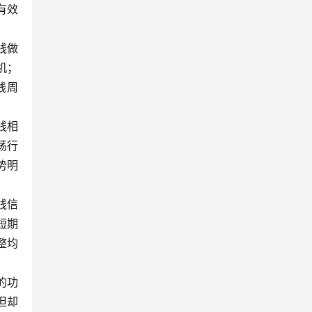
有效
线做
机；
线周
线相
荡行
势明
线信
短期
整均
的功
但却