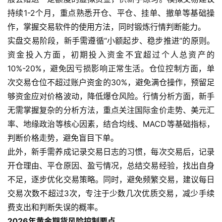
指
持续1-2个月，重点熟悉开仓、平仓、挂单、撤单等基础操
期
作，掌握交易软件的使用方法，同时锻炼行情判断能力。
货
实盘交易阶段，新手需遵循“小额起步、稳步推进”的原则。
资金投入方面，初期投入资金不宜超过个人总资产的
期
货
10%-20%，避免因亏损影响正常生活。仓位控制方面，单
入
次交易仓位不超过账户资金的30%，避免满仓操作，预留足
门
够资金应对价格波动，降低爆仓风险。行情分析方面，新手
无需掌握复杂的分析方法，重点关注国际金价走势、美元汇
期
率、地缘政治等核心因素，结合均线、MACD等基础指标，
货
判断价格走势，避免盲目下单。
行
此外，新手需养成记录交易日志的习惯，每次交易后，记录
情
开仓理由、平仓原因、盈亏情况，总结交易经验，找出自身
不足，逐步优化交易策略。同时，避免频繁交易，建议每日
黄
金
交易次数不超过3次，专注于少数几次优质交易，减少手续
期
费支出和判断失误的概率。
货
2026年黄金期货风险控制要点