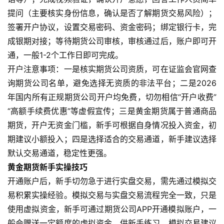
提问（主要核实身份信息，确认是否了解期货交易风险）；
签署开户协议，设置交易密码、资金密码；绑定银行卡，完
成银期对接；等待期货公司审核，审核通过后，账户即可开
通，一般1-2个工作日即可完成。
开户注意事项：一是核实期货公司资质，可在证监会官网查
询期货公司名单，避免选择无资质的非法平台；二是2026
原
年国内所有正规期货公司开户均免费，切勿相信“开户收费”
油
“高额手续费优惠”等虚假宣传；三是黄金期货属于普通商品
期
期货，开户无资金门槛，新手可根据自身情况投入资金，初
货
期建议小额投入；四是选择适合的交易通道，新手建议选择
国
默认交易通道，稳定性更强。
际
黄金期货新手实操技巧
期
开通账户后，新手切勿急于进行实盘交易，需先通过模拟交
货
易积累实操经验。模拟交易与实盘交易流程完全一致，只是
使用虚拟资金，新手可通过期货公司APP开通模拟账户，一
恒
般会赠送一定额度的虚拟资金，供新手练习。模拟交易建议