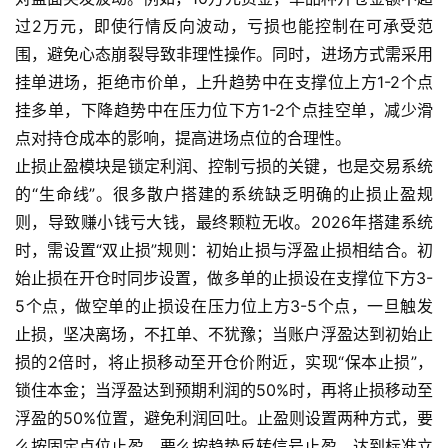
过2万元，即使行情反向波动，亏损也能控制在可承受范
原
油
围，避免心态崩裂导致非理性操作。同时，进场方式需采用
期
挂单进场，拒绝市价单，上升趋势中在支撑位上方1-2个点
货
挂多单，下降趋势中在压力位下方1-2个点挂空单，减少滑
点对持仓成本的影响，提高进场点位的合理性。
国
止损止盈模块是锁定利润、控制亏损的关键，也是交易系统
际
的“生命线”。很多散户搭建的系统缺乏明确的止损止盈规
期
则，导致赚小钱亏大钱，最终颗粒无收。2026年搭建系统
货
时，需设置“双止损”规则：初始止损与浮盈止损相结合。初
始止损在开仓时同步设置，做多单的止损设在支撑位下方3-
恒
5个点，做空单的止损设在压力位上方3-5个点，一旦触发
指
期
止损，坚决离场，不扛单、不犹豫；当账户浮盈达到初始止
货
损的2倍时，将止损移动至开仓价附近，实现“保本止损”，
锁住本金；当浮盈达到预期利润的50%时，再将止损移动至
期
浮盈的50%位置，避免利润回吐。止盈则设置两种方式，要
货
么按固定点位止盈，要么按趋势反转信号止盈，达到标准立