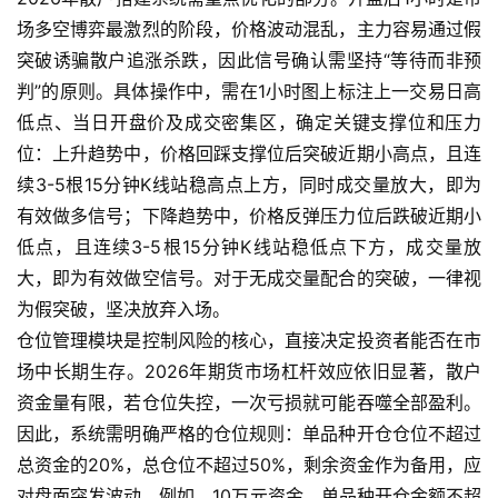
场多空博弈最激烈的阶段，价格波动混乱，主力容易通过假
突破诱骗散户追涨杀跌，因此信号确认需坚持“等待而非预
判”的原则。具体操作中，需在1小时图上标注上一交易日高
低点、当日开盘价及成交密集区，确定关键支撑位和压力
位：上升趋势中，价格回踩支撑位后突破近期小高点，且连
续3-5根15分钟K线站稳高点上方，同时成交量放大，即为
有效做多信号；下降趋势中，价格反弹压力位后跌破近期小
低点，且连续3-5根15分钟K线站稳低点下方，成交量放
大，即为有效做空信号。对于无成交量配合的突破，一律视
为假突破，坚决放弃入场。
仓位管理模块是控制风险的核心，直接决定投资者能否在市
场中长期生存。2026年期货市场杠杆效应依旧显著，散户
资金量有限，若仓位失控，一次亏损就可能吞噬全部盈利。
因此，系统需明确严格的仓位规则：单品种开仓仓位不超过
总资金的20%，总仓位不超过50%，剩余资金作为备用，应
对盘面突发波动。例如，10万元资金，单品种开仓金额不超