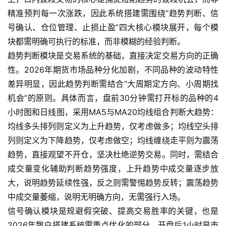
精准预判每一次涨跌，因此系统搭建需围绕“趋势判断、信
号确认、仓位管理、止损止盈”四大核心模块展开，每个模
块都需明确可执行的标准，而非模糊的经验判断。
趋势判断模块是交易系统的基础，直接决定交易方向的正确
性。2026年期货市场品种分化加剧，不同品种的波动特性
差异明显，因此趋势判断需结合“大周期定方向、小周期找
机会”的原则。具体而言，盘前30分钟需打开标的品种的4
小时图和日线图，采用MA5与MA20均线组合判断大趋势：
均线多头排列则定义为上升趋势，仅考虑做多；均线空头排
列则定义为下降趋势，仅考虑做空；均线缠绕走平则为震荡
趋势，直接观望不开仓，坚决杜绝逆势交易。同时，需结合
成交量变化辅助判断趋势强度，上升趋势中成交量逐步放
大，说明趋势延续性强，反之则需警惕趋势反转；震荡趋势
中成交量萎缩，说明无明确方向，无需强行入场。
信号确认模块是规避假突破、提高交易胜率的关键，也是
2026年散户搭建系统需重点优化的部分。开盘后1小时是市