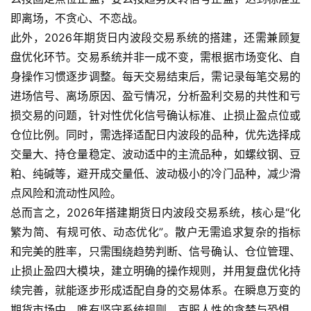
入
即离场，不贪心、不恋战。
门
此外，2026年期货日内波段交易系统的搭建，还需兼顾复
盘优化环节。交易系统并非一成不变，需根据市场变化、自
期
身操作习惯逐步调整。每天交易结束后，需记录每笔交易的
货
行
进场信号、离场原因、盈亏情况，分析盈利交易的共性和亏
情
损交易的问题，针对性优化信号确认标准、止损止盈点位或
仓位比例。同时，需选择适配日内波段的品种，优先选择成
黄
交量大、持仓量稳定、波动适中的主流品种，如螺纹钢、豆
金
粕、纯碱等，避开成交量低、波动极小的冷门品种，减少滑
期
点风险和流动性风险。
货
总而言之，2026年搭建期货日内波段交易系统，核心是“化
繁为简、有规可依、动态优化”。散户无需追求复杂的指标
和完美的胜率，只需围绕趋势判断、信号确认、仓位管理、
止损止盈四大模块，建立明确的操作规则，并用复盘优化持
续完善，就能逐步形成适配自身的交易体系。在瞬息万变的
期货市场中，唯有坚守系统规则，克服人性的贪婪与恐惧，