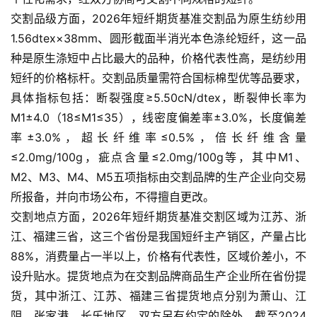
交割品级方面，2026年短纤期货基准交割品为原生纺纱用
1.56dtex×38mm、圆形截面半消光本色涤纶短纤，这一品
种是原生涤短中占比最大的品种，价格代表性高，是纺纱用
原
短纤的价格标杆。交割品质量需符合国标棉型优等品要求，
油
具体指标包括：断裂强度≥5.50cN/dtex，断裂伸长率为
期
M1±4.0（18≤M1≤35），线密度偏差率±3.0%，长度偏差
货
率±3.0%，超长纤维率≤0.5%，倍长纤维含量
≤2.0mg/100g，疵点含量≤2.0mg/100g等，其中M1、
国
M2、M3、M4、M5五项指标由交割品牌的生产企业向交易
际
期
所报备，并向市场公布，不得擅自更改。
货
交割地点方面，2026年短纤期货基准交割区域为江苏、浙
江、福建三省，这三个省份是我国短纤主产销区，产量占比
恒
88%，消费量占一半以上，价格有代表性，区域价差小，不
指
设升贴水。提货地点为在交割品牌商品生产企业所在省份提
期
货，其中浙江、江苏、福建三省提货地点分别为萧山、江
货
阴、张家港、长乐地区，双方另有约定的除外。截至2024