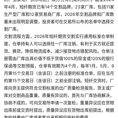
年4月，短纤期货已有14个交割品牌，23家厂库，包括11家
期
生产型厂库和12家贸易商厂库，2026年交割品牌和厂库数
货
入
量未出现明显调整，投资者可在交易所公布的名单中选择交
门
割厂库。
交割流程方面，2026年短纤期货交割实行通用标准仓单制
期
度，仓单持有人可以选择任一厂库注销，有利于买方就近提
货
货、换货，降低物流成本，减少接货地点错配风险。仓单注
行
册需由厂库出具价值不低于货值100%的现金或120%的银行
情
保函等交割预报，仓单有效期为4个月，每年1月、5月、9
月第15个交易日（含该日）之前注册的标准仓单，应在当月
黄
的第15个交易日（含该日）之前全部注销。短纤交货时，厂
金
库向货主提供符合交割标准的出厂质量检测报告，货主或厂
期
货
库对交割商品重量、质量有异议的，首先与厂库协商解决，
协商不成的，可向交易所申请一次复检，重量异议应在货物
出库前或交货时提出，质量异议应在货物出库前提出，根据
复检结果由厂库或者客户承担相应指标的费用。