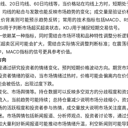
均线、20日均线、60日均线等，当价格站在均线上方时，短期处
，均线的粘合与发散也能反映市场趋势的变化；成交量是验证价
价背离则可能预示趋势反转；常用的技术指标包括MACD、RS
RSI用于判断市场超买超卖状态，KDJ用于捕捉短期交易信号。
一依赖某一种指标，同时需结合市场环境和品种特性调整分析逻
超买超卖区间可能会扩大，需结合实际情况调整判断标准；在震荡
中，MACD指标的信号更具参考价值。
方向
是通过研究投资者的情绪变化，预判短期价格波动方向。期货市
投资者情绪的驱动，当市场情绪过热时，价格可能会偏离内在价
能会被低估，出现过度下跌。
变化、市场舆情等。持仓数据可以反映多空双方的分歧程度和资
流入，当前趋势可能持续；总持仓量减少说明市场分歧缩小，资
场的活跃程度和投资者参与热情，成交量放大说明市场关注度高
迷。市场舆情包括新闻报道、分析师观点、投资者讨论等，通过
如大量利好新闻报道可能推动市场情绪升温，利空新闻则可能导