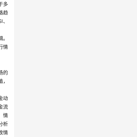
于多
格趋
I、
辑。
行情
场的
值，
金动
金流
，情
分析
致情