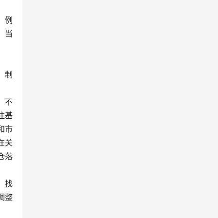
。例
；当
，制
，不
注基
和市
在关
仓落
，找
调整