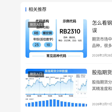
相关推荐
怎么看钢
期货入门
误
期货市场中
品种，很多
种、搞错合
2026年2月26
规则统一、
别所有合约
保证交易安
股指期货
期货入门
股指期货分
其精准度和
沪深300
的重要性愈
2026年2月11
取？获取后