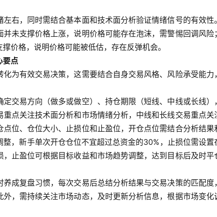
绪左右，同时需结合基本面和技术面分析验证情绪信号的有效性
面并未支撑价格上涨，说明价格可能存在泡沫，需警惕回调风险
支撑价格，说明价格可能被低估，存在反弹机会。
心要点
转化为有效交易决策，这需要结合自身交易风格、风险承受能力
确定交易方向（做多或做空）、持仓期限（短线、中线或长线）
易重点关注技术面分析和市场情绪分析，中线和长线交易重点关
仓点位、仓位大小、止损位和止盈位，开仓点位需结合分析结果
调整，新手单次开仓仓位不宜超过总资金的30%，止损位需设置
损，止盈位可根据目标收益和市场趋势调整，达到目标后及时平
时养成复盘习惯，每次交易后总结分析结果与交易决策的匹配度
此外，需持续关注市场动态，及时更新分析信息，根据市场变化