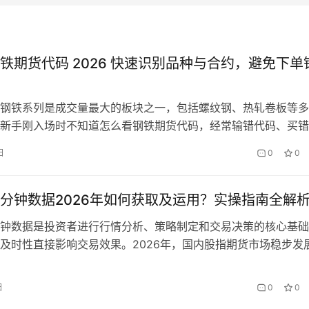
铁期货代码 2026 快速识别品种与合约，避免下单
钢铁系列是成交量最大的板块之一，包括螺纹钢、热轧卷板等多
新手刚入场时不知道怎么看钢铁期货代码，经常输错代码、买错
约月份，导致不必要损失。钢铁期货代码由字母与数字组合而成
日
0
0
逻辑简单，2026 年代码体系保持稳定，掌握一套方法就能快速
，再也不会下错单。学会看代码，是做黑色系交易的第一步，也
全的基…
分钟数据2026年如何获取及运用？实操指南全解
钟数据是投资者进行行情分析、策略制定和交易决策的核心基础
及时性直接影响交易效果。2026年，国内股指期货市场稳步发
、上证50、中证500等股指期货品种交易活跃度持续提升，分钟
发凸显。很多投资者都会疑问，股指期货分钟数据2026年如何
日
0
0
又该如何正确运用？本文将围绕这一核心问题，详细介绍2026