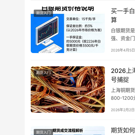
指期…
买一手白
期货入门
算
白银期货是
强、资金门
银期货价格围
2026年4月5日
标准也随市
及隐性成本
…
2026
期货入门
号捕捉
上海铜期货
800-1
数投资者的
2026年2月2日
时、资金管
损。那么，
期货如何
期货入门