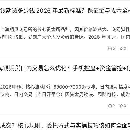
银期货多少钱 2026 年最新标准？保证金与成本全
上海期货交易所的核心贵金属品种，因其价格波动大、交易弹性
槛相对较低，受到广大个人投资者的青睐。2026 年 4 月，国
绕 8200-8600 元 / 千克区间波动，交易所保证金比例、手
0
0
场风险进行了动态调整。精准核算一手白银期货的保证金、手续
，是投资者参与交易前必须掌握的核心内容，也是做好资金管理
上海铜期货日内交易怎么优化？手机控盘+资金管控+
2026年预计核心波动区间69000-79000元/吨，日内波动幅度
200元/吨，日内交易（当日开平仓）因资金周转快、风险可控，成
选择。但不少日内交易者尤其是手机端用户，常面临信号捕捉不
0
0
控失控、日内波动频繁止损等问题，导致单次交易盈利覆盖不了
2026年上海铜期货日内交易如何优化流程？手机端如何高效…
成交？核心规则、委托方式与实操技巧该如何全面