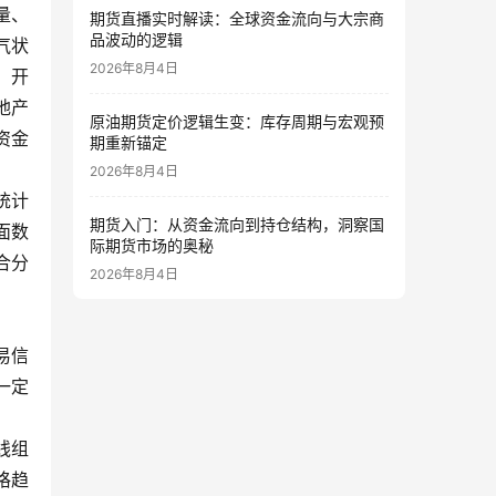
量、
期货直播实时解读：全球资金流向与大宗商
品波动的逻辑
气状
2026年8月4日
、开
地产
原油期货定价逻辑生变：库存周期与宏观预
资金
期重新锚定
2026年8月4日
统计
期货入门：从资金流向到持仓结构，洞察国
面数
际期货市场的奥秘
合分
2026年8月4日
易信
一定
线组
格趋