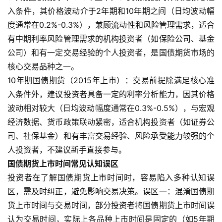
期
入条件，其价格波动介于2年期和10年期之间（日均波动幅
货
度通常在0.2%-0.3%），兼顾流动性和风险管理需求，适合
有中期利率风险管理需求的机构投资者（如保险公司、基金
期
公司）和有一定交易经验的个人投资者，是国债期货市场的
货
核心交易品种之一。
入
10年期国债期货（2015年上市）：交易前提除满足核心准
门
入条件外，建议投资者具备一定的利率分析能力，因其价格
波动相对较大（日均波动幅度通常在0.3%-0.5%），与宏观
期
经济数据、货币政策联动紧密，适合机构投资者（如证券公
货
司、社保基金）和有丰富交易经验、风险承受能力较强的个
行
情
人投资者，不建议新手直接参与。
国债期货上市时间常见认知误区
黄
投资者在了解国债期货上市时间时，容易陷入多种认知误
金
区，需及时纠正，避免影响交易决策。误区一：混淆国债期
期
货上市时间与交易时间，部分投资者将国债期货上市时间误
货
认为交易时间，实际上各品种上市时间是固定的（如5年期