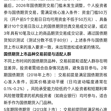
最后，2026年国债期货交易门槛未发生调整，个人投资者
参与国债期货交易，需满足核心准入条件：资金门槛50万
元（开户前5个交易日日均可用资金不低于50万元）、具备
累计10个交易日及以上的国债期货仿真交易成交记录，或近
3年具有10笔及以上的商品期货交易成交记录、通过国债期
货知识测试（测试分数不低于80分），上述条件与国债期
原
货上市以来的准入要求一致，未出现放松或收紧的情况。
油
期
国债期货上市品种交易前提与适配人群
货
不同上市时间的国债期货品种，交易前提和适配人群存在明
显差异，投资者需结合自身情况选择，避免盲目参与。2年
国
期国债期货（2018年上市）：交易前提是满足国债期货核
际
心准入条件，因其价格波动平缓（日均波动幅度通常在
期
0.1%-0.2%），风险承受能力较低的个人投资者和短期利率
货
风险管理需求的机构投资者（如商业银行）均可参与，适合
新手作为国债期货入门品种。
恒
5年期国债期货（2013年上市）：交易前提同样满足核心准
指