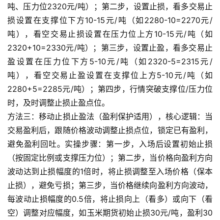
吨、压力位2320元/吨）；第二步，设置止损，看多交易止
损设置在支撑位下方10-15元/吨（如2280-10=2270元/
吨），看空交易止损设置在压力位上方10-15元/吨（如
原
2320+10=2330元/吨）；第三步，设置止盈，看多交易止
油
盈设置在压力位下方5-10元/吨（如2320-5=2315元/
期
货
吨），看空交易止盈设置在支撑位上方5-10元/吨（如
2280+5=2285元/吨）；第四步，行情突破支撑位/压力位
国
时，及时调整止损止盈点位。
际
方法三：移动止损止盈法（盈利保护适用），核心逻辑：当
期
交易盈利后，跟随价格波动调整止损点位，锁定已有盈利，
货
避免盈利回吐。实操步骤：第一步，入场后设置初始止损
（按固定比例或支撑压力位）；第二步，当价格向盈利方向
恒
波动达到止损幅度的1倍时，将止损调整至入场价格（保本
指
止损），避免亏损；第三步，当价格继续向盈利方向波动，
期
每波动止损幅度的0.5倍，将止损向上（看多）或向下（看
货
空）调整对应幅度，如玉米期货初始止损30元/吨，盈利30