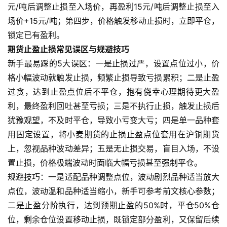
期
元/吨后调整止损至入场价，再盈利15元/吨后调整止损至入
货
场价+15元/吨；第四步，价格触发移动止损时，立即平仓，
入
锁定已有盈利。
门
期货止盈止损常见误区与规避技巧
新手最易踩的5大误区：一是止损过严，设置点位过小，价
期
格小幅波动就触发止损，频繁止损导致亏损累积；二是止盈
货
过贪，达到止盈点位后不平仓，抱有侥幸心理期待更大盈
行
利，最终盈利回吐甚至亏损；三是不执行止损，触发止损后
情
犹豫观望，不及时平仓，导致小亏变大亏；四是单一品种套
用固定设置，将小麦期货的止损止盈点位套用在沪铜期货
黄
金
上，忽视品种波动差异；五是无止损交易，盲目入场，不设
期
置止损，价格极端波动时面临大幅亏损甚至强制平仓。
货
规避技巧：一是适配品种调整点位，波动剧烈品种适当放大
点位，波动温和品种适当缩小，新手可参考前文核心参数；
二是止盈分阶执行，达到预期止盈的50%时，平仓50%仓
位，剩余仓位设置移动止损，既锁定部分盈利，又保留后续