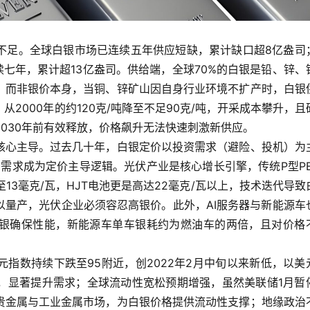
不足。全球白银市场已连续五年供应短缺，累计缺口超8亿盎司
续七年，累计超13亿盎司。供给端，全球70%的白银是铅、锌、
，而非银价本身，当铜、锌矿山因自身行业环境不扩产时，白银
2000年的约120克/吨降至不足90克/吨，开采成本攀升，且
2030年前有效释放，价格飙升无法快速刺激新供应。
核心主导。过去几十年，白银定价以投资需求（避险、投机）为
资需求成为定价主导逻辑。光伏产业是核心增长引擎，传统P型PE
升至13毫克/瓦，HJT电池更是高达22毫克/瓦以上，技术迭代导致
术难以量产，光伏企业必须容忍高银价。此外，AI服务器与新能源车
白银确保性能，新能源车单车银耗约为燃油车的两倍，且对价格
指数持续下跌至95附近，创2022年2月中旬以来新低，以美
，显著提升需求；全球流动性宽松预期增强，虽然美联储1月暂
贵金属与工业金属市场，为白银价格提供流动性支撑；地缘政治