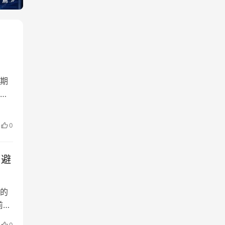
一篇
期
供
0
与避
的
前
动
0