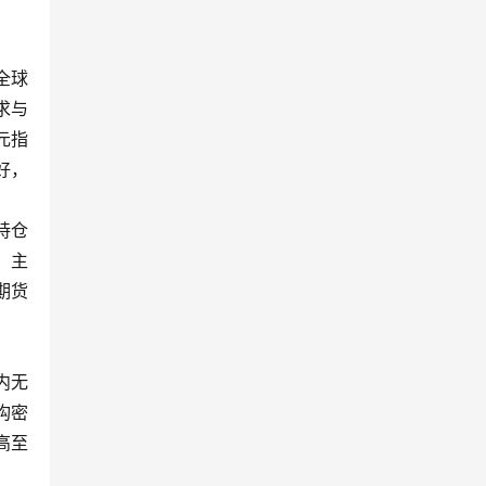
全球
求与
元指
好，
持仓
）主
期货
内无
构密
高至