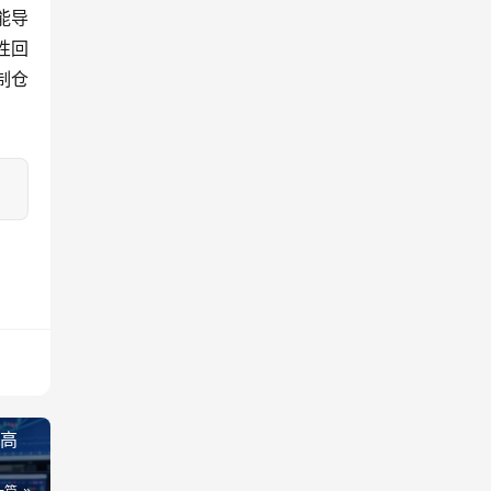
能导
性回
制仓
与高