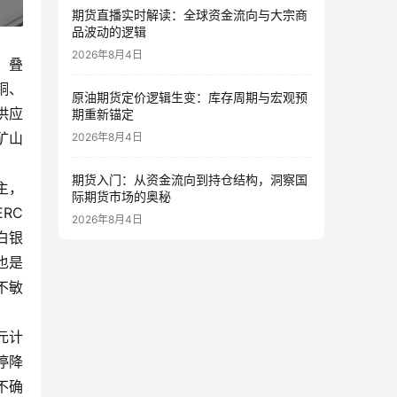
期货直播实时解读：全球资金流向与大宗商
品波动的逻辑
2026年8月4日
；叠
铜、
原油期货定价逻辑生变：库存周期与宏观预
供应
期重新锚定
矿山
2026年8月4日
期货入门：从资金流向到持仓结构，洞察国
主，
际期货市场的奥秘
RC
2026年8月4日
白银
也是
不敏
元计
停降
不确