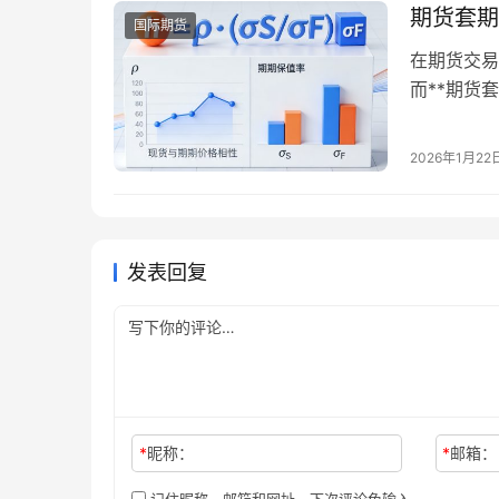
期货套期
国际期货
在期货交易
而**期货
效果——比
拆解期货套
2026年1月22
快速掌握专
（Hedge 
发表回复
*
昵称：
*
邮箱：