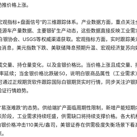
助推价格上涨。
宏观指标+盘面信号”的三维跟踪体系。产业数据方面，重点关注
新能源车产量数据、主要银矿生产动态，这些数据直接反映工业需
白银协会、USGS等权威渠道获取。宏观指标方面，实时跟踪美
政治消息，美元指数下跌、美联储降息预期升温、宏观经济复苏向
成交量、持仓量变化，以及金银价格比。当价格上涨且成交量、
率延续；当金银价格比跌破50，说明白银商品属性（工业需求
可通过正规期货软件跟踪国际白银期货实时行情，同步关注沪银
验证行情趋势。
现“易涨难跌”的态势。供给端扩产面临周期性限制，新增产能短期
增长阶段，工业需求持续旺盛，供需缺口将持续支撑价格。各大机
白银价格冲击110美元/盎司，美银证券在供需极度失衡场景下看
点。