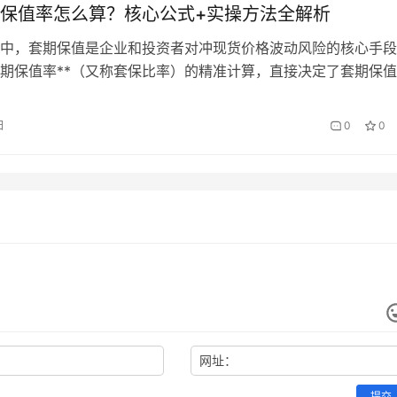
保值率怎么算？核心公式+实操方法全解析
中，套期保值是企业和投资者对冲现货价格波动风险的核心手段
套期保值率**（又称套保比率）的精准计算，直接决定了套期保
率过高可能抵消现货盈利，过低则无法充分覆盖风险。本文将详
期保值率的计算方法、核心公式、实操案例及动态调整技巧，帮
日
0
0
业套保逻辑。 一、期货套期保值率核心定义 期货套期保值率
Ra…
网址：
提交