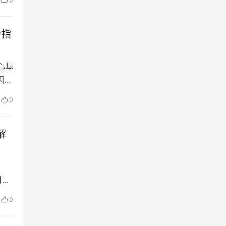
资
平台
析指
心基
因素
种之
0
场
期货
解
）
月中
计上
0
年内