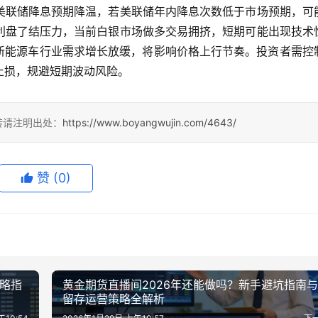
美联储降息预期降温，若美联储年内降息次数低于市场预期，可
利盘了结压力，当前白银市场做多交易拥挤，短期可能出现技术
、新能源车行业需求增长放缓，将影响价格上行节奏。投资者需控
止损，规避短期波动风险。
转请注明出处：
https://www.boyangwujin.com/4643/
赞
(0)
策略指
黄金期货直播间2026年还能做吗？新手避坑指南
留存运营策略全解析