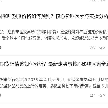
准，为大家梳理优质平台核心特征，拆解排名参考维度，助力投
正规平台。 一、国际期货平台核心排名参考维度 衡量国际期货
跳…
美国咖啡期货价格如何预判？核心影响因素与实操分
货（纽约商品交易所ICE咖啡期货）是全球咖啡产业链定价的核
6年受全球主产国气候异常、消费复苏节奏、宏观经济波动等多重
波动幅度达4%-6%，成为农产品期货市场中波动较为剧烈的品
日
0
0
资者在预判美国咖啡期货价格时，常因对主产国供应动态、消费
观联动逻辑认知不足，导致预判失误。精准预判2026美国咖啡
期货行情该如何分析？最新走势与核心影响因素全
最新行情走势 2026 年 4 月至 5 月，伦敦金属交易所（LME
货整体呈现震荡上行的走势，多数品种创下年内新高。截至 5 
三个月期铜报价 9650 美元 / 吨，较 4 月初上涨 5.3%，年内累
日
0
0
%；LME 三个月期铝报价 2780 美元 / 吨，较 4 月初上涨 3.7%，
.5%；…