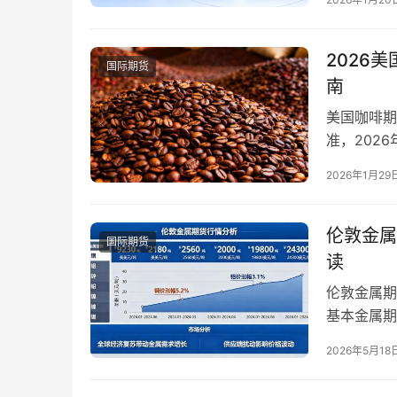
态与监管标
者精准筛选
的优劣，需
2026
国际期货
南
美国咖啡期
准，202
影响，价格
2026年1月29
一。国内投
景变化、宏
价格…
伦敦金属
国际期货
读
伦敦金属期货
基本金属期
旬，LME 
2026年5月18
涨 12.8
累计上涨 8