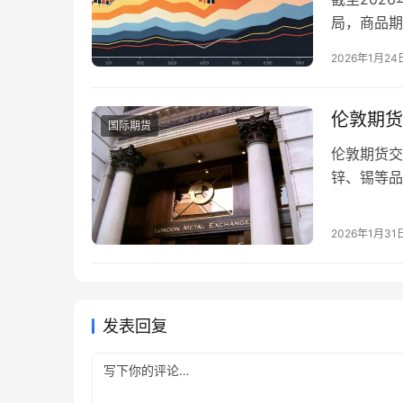
局，商品期
块领涨全场
2026年1月24
间震荡，农
素，为投资
况 …
伦敦期货
国际期货
伦敦期货交
锌、锡等品
楚合规路径
新手该如何
2026年1月31
程中需要重
20…
发表回复