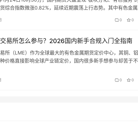
货综合指数微涨0.82%，延续近期震荡上行态势。其中有色金属
，沪铜主力合约大幅拉升，贵金属维持高位强势，黑色系则陷入
日
0
0
产品板块表现疲软。本文结合实时行情数据、板块走势及影响因
者解读今日期货大盘走势核心逻辑。 一、今日期货大盘整体走
交易所怎么参与？2026国内新手合规入门全指南
易所（LME）作为全球最大的有色金属期货定价中心，其铜、
种价格直接影响全球产业链定价，国内很多新手想参与却苦于不
、交易规则与风险点，甚至误踩非法平台陷阱。那么，2026年
合规参与伦敦期货交易所交易？LME核心交易规则有哪些？参
日
0
0
点规避哪些风险呢？ 国内新手参与LME的合规路径（2026最新