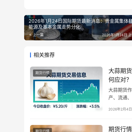
2026年1月24日国际期货最新消息：贵金属集体
能源及基本金属走势分化
上一篇
2026年1月24日 上
相关推荐
大蒜期货
期货行情
何应对？
大蒜期货作
产、流通、
响，是连接
2026年2月4日
业客户而言
普通投资者
品期货板块
期货行情
期货行情