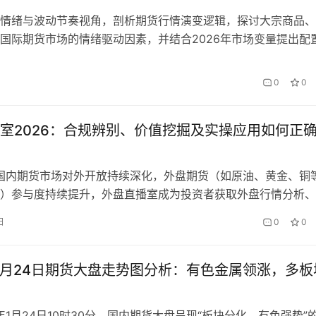
情绪与波动节奏视角，剖析期货行情演变逻辑，探讨大宗商品、
国际期货市场的情绪驱动因素，并结合2026年市场变量提出配
示。
0
0
室2026：合规辨别、价值挖掘及实操应用如何正
，国内期货市场对外开放持续深化，外盘期货（如原油、黄金、铜
）参与度持续提升，外盘直播室成为投资者获取外盘行情分析、
、交流交易经验的重要渠道。但目前外盘直播室市场鱼龙混杂，
日
0
0
规直播并存，2026年监管部门加强对外盘直播室的监管，违规
持续缩小，但仍有部分无资质直播室通过虚假宣传、诱导交易等
资…
年1月24日期货大盘走势图分析：有色金属领涨，多板
6年1月24日10时30分，国内期货大盘呈现“板块分化、有色强势”