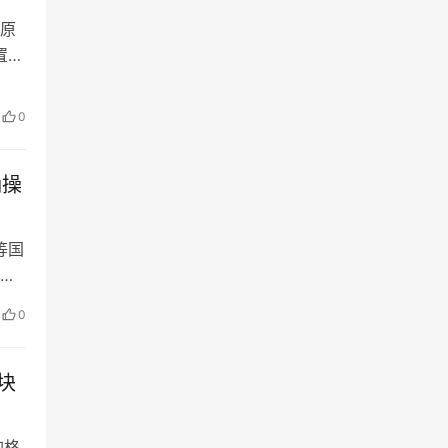
原
置思
0
确操
等国
学
合
0
直播
方
块
的格