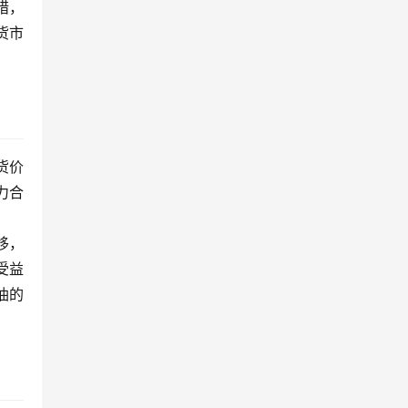
措，
货市
货价
力合
移，
受益
油的