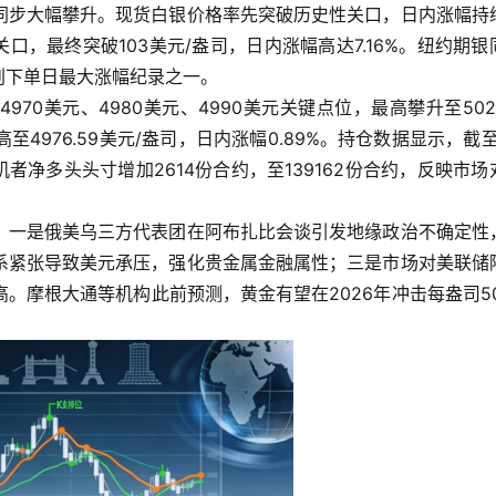
同步大幅攀升。现货白银价格率先突破历史性关口，日内涨幅持
数关口，最终突破103美元/盎司，日内涨幅高达7.16%。纽约期银
，创下单日最大涨幅纪录之一。
70美元、4980美元、4990美元关键点位，最高攀升至502
至4976.59美元/盎司，日内涨幅0.89%。持仓数据显示，截至
者净多头头寸增加2614份合约，至139162份合约，反映市场
：一是俄美乌三方代表团在阿布扎比会谈引发地缘政治不确定性
系紧张导致美元承压，强化贵金属金融属性；三是市场对美联储
。摩根大通等机构此前预测，黄金有望在2026年冲击每盎司50