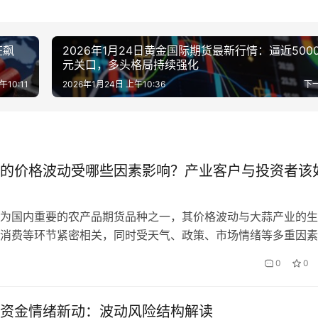
狂飙
2026年1月24日黄金国际期货最新行情：逼近500
元关口，多头格局持续强化
午10:11
2026年1月24日 上午10:36
下
的价格波动受哪些因素影响？产业客户与投资者该
为国内重要的农产品期货品种之一，其价格波动与大蒜产业的生
消费等环节紧密相关，同时受天气、政策、市场情绪等多重因素
大蒜种植户、加工企业、贸易商的重要风险管理工具。对于大蒜
0
0
，大蒜期货是规避价格波动风险、稳定经营利润的关键手段；对
而言，大蒜期货凭借独特的产业链特性和价格波动规律，成为农
的重要投资标…
资金情绪新动：波动风险结构解读