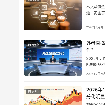
本文从资金
油、黄金等
路与风险提
2026年7月8日
外盘直播
国际期货
作？
2026年
际期货品种
习交易知识
2026年2月28
规直播与违
室生存空间
式，收割投
2026
国际期货
分化明显
截至202