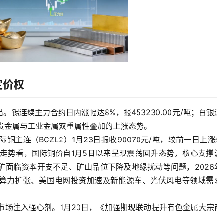
定价权
锡连续主力合约日内涨幅达8%，报453230.00元/吨；白银
延续贵金属与工业金属双重属性叠加的上涨态势。
连（BCZL2）1月23日报收90070元/吨，较前一日上涨5
近期走势看，国际铜价自1月5日以来呈现震荡回升态势，核心支撑
矿面临资本开支不足、矿山品位下降及地缘扰动等问题，2026
I算力扩张、美国电网投资加速及新能源车、光伏风电等领域需
市场注入强心剂。1月20日，《加强期现联动提升有色金属大宗