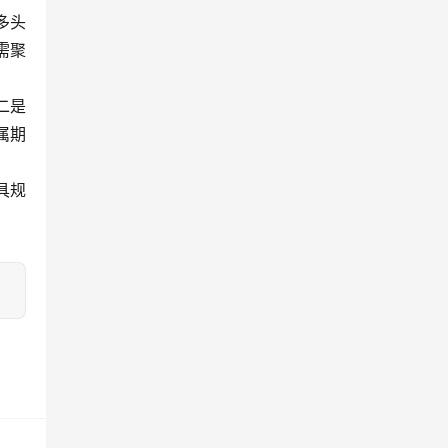
多头
需聚
二是
属期
具规