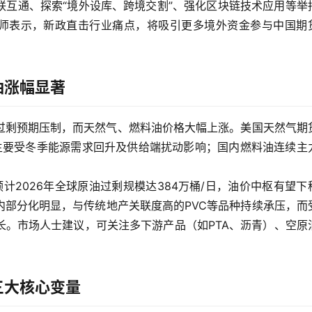
联互通、探索“境外设库、跨境交割”、强化区块链技术应用等举
析师表示，新政直击行业痛点，将吸引更多境外资金参与中国期
油涨幅显著
过剩预期压制，而天然气、燃料油价格大幅上涨。美国天然气期
英热，主要受冬季能源需求回升及供给端扰动影响；国内燃料油连续主
计2026年全球原油过剩规模达384万桶/日，油价中枢有望下
内部分化明显，与传统地产关联度高的PVC等品种持续承压，而
长。市场人士建议，可关注多下游产品（如PTA、沥青）、空原
三大核心变量