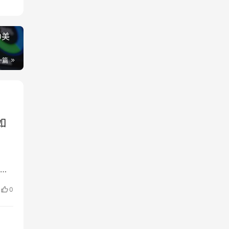
0美
一篇
如
影
产
0
于
产