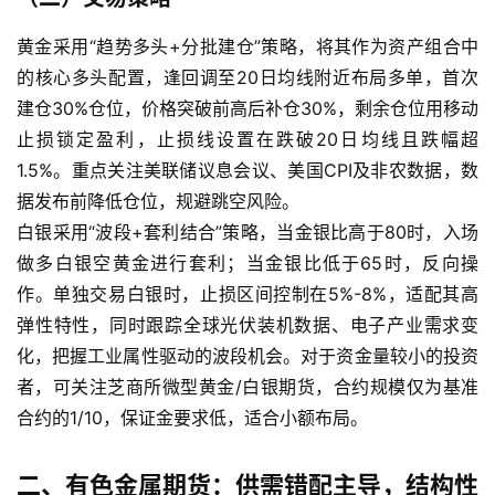
黄金采用“趋势多头+分批建仓”策略，将其作为资产组合中
的核心多头配置，逢回调至20日均线附近布局多单，首次
建仓30%仓位，价格突破前高后补仓30%，剩余仓位用移动
止损锁定盈利，止损线设置在跌破20日均线且跌幅超
1.5%。重点关注美联储议息会议、美国CPI及非农数据，数
据发布前降低仓位，规避跳空风险。
白银采用“波段+套利结合”策略，当金银比高于80时，入场
做多白银空黄金进行套利；当金银比低于65时，反向操
作。单独交易白银时，止损区间控制在5%-8%，适配其高
弹性特性，同时跟踪全球光伏装机数据、电子产业需求变
化，把握工业属性驱动的波段机会。对于资金量较小的投资
者，可关注芝商所微型黄金/白银期货，合约规模仅为基准
合约的1/10，保证金要求低，适合小额布局。
二、有色金属期货：供需错配主导，结构性