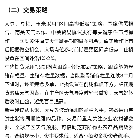
（二）交易策略
大豆、豆粕、玉米采用“区间高抛低吸”策略，围绕供需报
告、南美天气炒作、中美贸易协议执行等关键事件节点操
作。一季度关注南美天气敏感期的做多机会，南美新作上市
后把握做空机会，入场点位参考前期震荡区间高低点，止损
设置在区间外沿1%-2%。
生猪期货采用“周期拐点跟踪+分批布局”策略，跟踪能繁母
猪存栏量、生猪存栏量数据，当能繁母猪存栏量连续3个月
下降时，逐步建仓多单，止损设置在前期低点下方。棉花期
货聚焦天气因素，在主产区天气异常时轻仓做多，天气好转
后及时止盈，避免盲目追高。
新手建议从玉米、大豆等波动温和的品种入手，熟悉后再尝
试生猪等周期性强的品种，交易前重点关注农业农村部数
据、全球产区天气预报。可借助芝商所微型农产品期货参
与，合约规模小、资本要求低，适合小额资金投资者练手。