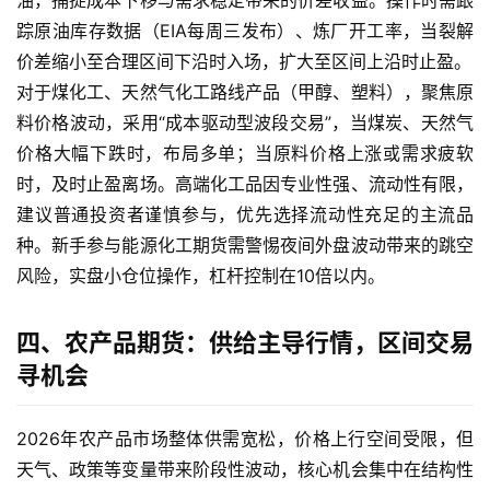
指
踪原油库存数据（EIA每周三发布）、炼厂开工率，当裂解
期
价差缩小至合理区间下沿时入场，扩大至区间上沿时止盈。
货
对于煤化工、天然气化工路线产品（甲醇、塑料），聚焦原
料价格波动，采用“成本驱动型波段交易”，当煤炭、天然气
期
货
价格大幅下跌时，布局多单；当原料价格上涨或需求疲软
入
时，及时止盈离场。高端化工品因专业性强、流动性有限，
门
建议普通投资者谨慎参与，优先选择流动性充足的主流品
种。新手参与能源化工期货需警惕夜间外盘波动带来的跳空
期
风险，实盘小仓位操作，杠杆控制在10倍以内。
货
行
四、农产品期货：供给主导行情，区间交易
情
寻机会
黄
金
2026年农产品市场整体供需宽松，价格上行空间受限，但
期
天气、政策等变量带来阶段性波动，核心机会集中在结构性
货