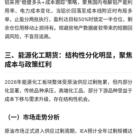
铝采用“稳健多头+成本跟踪”策略，聚焦国内电解铝产能利
用率、电力成本变化，当铝价回落至成本线附近时布局多
单，止盈分两批执行，盈利达目标50%时锁定一半仓位，剩
余仓位用移动止损持有。规避房地产数据疲软带来的短期回
调风险，不盲目追高。
三、能源化工期货：结构性分化明显，聚焦
成本与政策红利
2026年能源化工板块整体受原油供应过剩拖累，但内部分
化显著，传统品种承压，高端化工品、部分下游品种受益于
成本下移与需求升级，存在结构性机会。
（一）市场走势分析
原油市场正式进入供应过剩周期，IEA预计全年过剩规模达