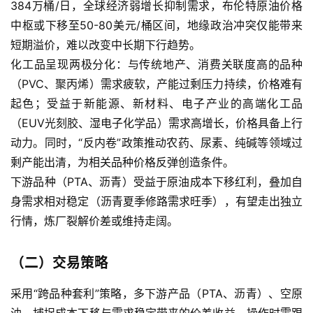
384万桶/日，全球经济弱增长抑制需求，布伦特原油价格
中枢或下移至50-80美元/桶区间，地缘政治冲突仅能带来
短期溢价，难以改变中长期下行趋势。
化工品呈现两极分化：与传统地产、消费关联度高的品种
（PVC、聚丙烯）需求疲软，产能过剩压力持续，价格难有
起色；受益于新能源、新材料、电子产业的高端化工品
（EUV光刻胶、湿电子化学品）需求高增长，价格具备上行
原
动力。同时，“反内卷”政策推动农药、尿素、纯碱等领域过
油
期
剩产能出清，为相关品种价格反弹创造条件。
货
下游品种（PTA、沥青）受益于原油成本下移红利，叠加自
身需求相对稳定（沥青夏季修路需求旺季），有望走出独立
国
行情，炼厂裂解价差或维持走阔。
际
期
（二）交易策略
货
采用“跨品种套利”策略，多下游产品（PTA、沥青）、空原
恒
油，捕捉成本下移与需求稳定带来的价差收益。操作时需跟