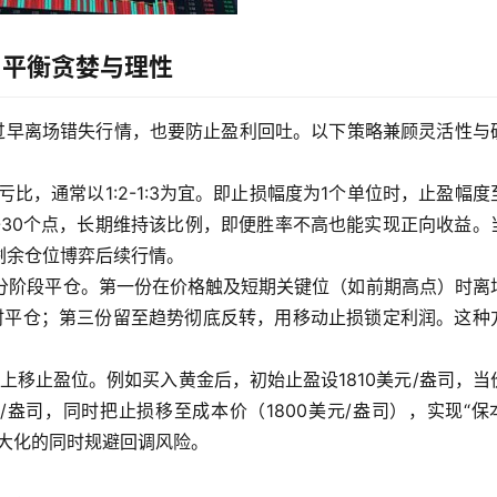
，平衡贪婪与理性
免过早离场错失行情，也要防止盈利回吐。以下策略兼顾灵活性与
比，通常以1:2-1:3为宜。即止损幅度为1个单位时，止盈幅度
0-30个点，长期维持该比例，即便胜率不高也能实现正向收益。
剩余仓位博弈后续行情。
分阶段平仓。第一份在价格触及短期关键位（如前期高点）时离
时平仓；第三份留至趋势彻底反转，用移动止损锁定利润。这种
。
上移止盈位。例如买入黄金后，初始止盈设1810美元/盎司，当
元/盎司，同时把止损移至成本价（1800美元/盎司），实现“保
大化的同时规避回调风险。