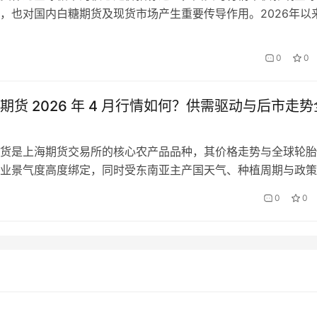
，也对国内白糖期货及现货市场产生重要传导作用。2026年以
现“区间震荡、中枢上移”的整体格局，美国原糖期货价格受巴西
度出口政策、原油价格等多重因素影响，波动幅度明显加大。本
0
0
6年2月6日美国原糖期货实时行情，详细解析价格波动原因，梳理
…
期货 2026 年 4 月行情如何？供需驱动与后市走势
货是上海期货交易所的核心农产品品种，其价格走势与全球轮胎
业景气度高度绑定，同时受东南亚主产国天气、种植周期与政策
6 年 4 月，沪胶期货主力合约 RU2609 围绕 12800-13800 元
日
0
0
震荡，多空博弈围绕东南亚割胶季启动节奏、国内轮胎出口需求
期展开，市场情绪谨慎偏多。全面复盘 4 月橡胶…