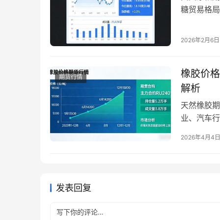
糖贸易格局
全球糖市呈
醇分流、印
2026年2月6日
结合202
球糖市供需
橡胶价格
期货行情
解析
天然橡胶期
业、汽车行
响显著。202
2026年4月4
吨区间宽幅
宏观政策预
发表回复