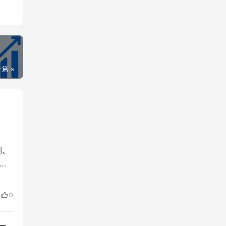
一篇
期、
分
色
0
当