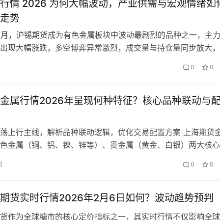
行情 2026 为何大幅波动，产业供需与宏观情绪如
走势
年 3 月，沪锡期货成为有色金属板块中波动最剧烈的品种之一，主
出现大幅涨跌，多空博弈异常激烈，成交量与持仓量同步放大，
续攀升。无论是锡矿贸易商、冶炼企业、下游加工企业，还是期
0
0
在密切关注沪锡期货行情 2026 的运行特征，想要理清价格大
因是什么，当前产业供需格局发生了哪些根本性变化，宏观经济
金属行情2026年呈现何种特征？核心品种联动与
荡上行主线，解析品种联动逻辑，优化交易配置方案 上海期货
色金属（铜、铝、镍、锌等）、贵金属（黄金、白银）两大核心
6年开年以来呈现“整体上行、结构分化、监管降温”的鲜明特征，
日
0
0
具活力的板块之一。截至1月28日，上期所金属板块资金净流入6
沪铝强势上涨，获得超33亿元资金加持，沪镍吸金19亿元，沪
期货实时行情2026年2月6日如何？波动趋势预判
货作为全球糖市的核心定价指标之一，其实时行情不仅影响全球