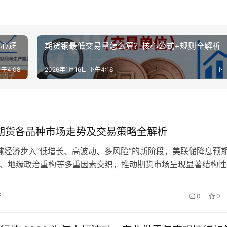
核心逻
期货铜最低交易量怎么算？核心公式+规则全解析
下午4:08
2026年1月16日 下午4:16
下
年期货各品种市场走势及交易策略全解析
全球经济步入“低增长、高波动、多风险”的新阶段，美联储降息预
发、地缘政治重构等多重因素交织，推动期货市场呈现显著结构性
同于以往同涨同跌的周期轮回，今年期货品种“冷热不均”特征凸
种承压磨底，新兴需求驱动品种逆势走强。本文将按贵金属、有
日
0
0
化工、农产品四大核心板块，拆解各品种走势逻辑，并提供适配
易…