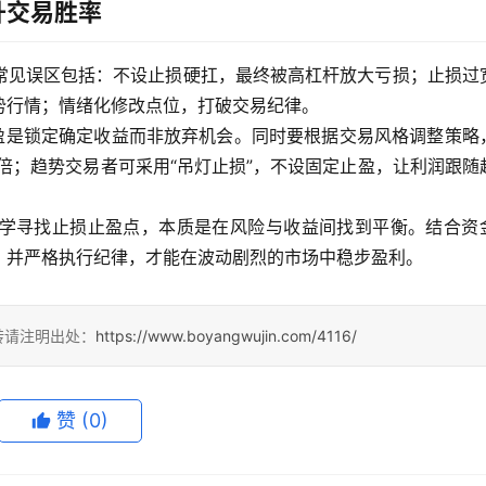
升交易胜率
常见误区包括：不设止损硬扛，最终被高杠杆放大亏损；止损过
势行情；情绪化修改点位，打破交易纪律。
止盈是锁定确定收益而非放弃机会。同时要根据交易风格调整策略
-2倍；趋势交易者可采用“吊灯止损”，不设固定止盈，让利润跟随
学寻找止损止盈点，本质是在风险与收益间找到平衡。结合资
，并严格执行纪律，才能在波动剧烈的市场中稳步盈利。
转请注明出处：
https://www.boyangwujin.com/4116/
赞
(0)