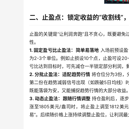
二、止盈点：锁定收益的“收割线”
止盈的关键是“让利润奔跑”且不贪心，既要避
性。
1. 固定盈亏比止盈法：简单易落地
入场前预设盈亏
为2-3个单位。例如止损设10个点，止盈可设2
亏比达到目标时，可先减仓一半锁定部分利润，
2. 分批止盈法：适配趋势行情
将仓位分为3份，
第二份在趋势减弱信号出现（如跌破5日均线）
既能落袋为安，又能捕捉趋势行情的大部分收益
3. 动态止盈法：跟随行情调整
持仓盈利后，逐步
涨至1805美元/盎司时，将止盈上调至1812美
易”。后续随价格上涨持续调整止盈位，让利润最