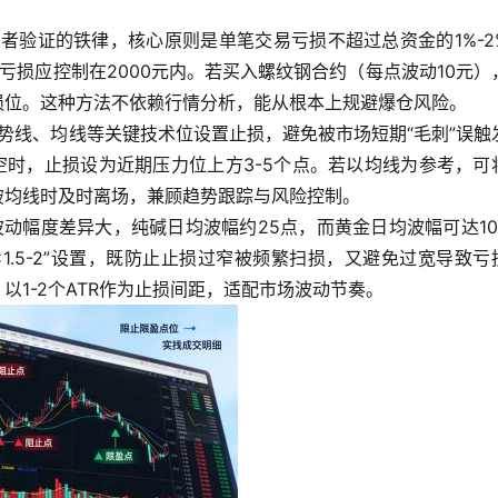
者验证的铁律，核心原则是单笔交易亏损不超过总资金的1%-2
亏损应控制在2000元内。若买入螺纹钢合约（每点波动10元）
损位。这种方法不依赖行情分析，能从根本上规避爆仓风险。
势线、均线等关键技术位设置止损，避免被市场短期“毛刺”误触
空时，止损设为近期压力位上方3-5个点。若以均线为参考，可
破均线时及时离场，兼顾趋势跟踪与风险控制。
动幅度差异大，纯碱日均波幅约25点，而黄金日均波幅可达10-
1.5-2”设置，既防止止损过窄被频繁扫损，又避免过宽导致亏
以1-2个ATR作为止损间距，适配市场波动节奏。