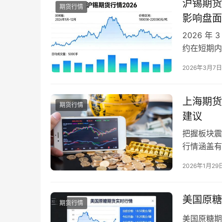
沪锡期货
期货行情
影响盘面
2026 
约在短期内
场关注度持
2026年3月7日
投资者，都
动的核心原
绪如何…
上海期货
期货行情
建议
把握板块震
行情涵盖有
块，202
2026年1月29
期货市场最
亿元，其中
沪银…
美国原糖
期货行情
美国原糖期