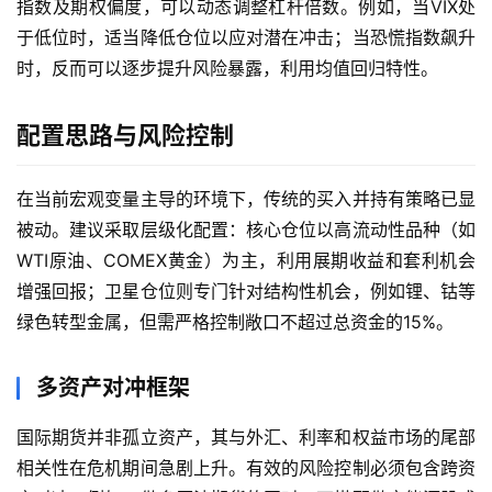
指数及期权偏度，可以动态调整杠杆倍数。例如，当VIX处
货
于低位时，适当降低仓位以应对潜在冲击；当恐慌指数飙升
时，反而可以逐步提升风险暴露，利用均值回归特性。
国
际
期
配置思路与风险控制
货
在当前宏观变量主导的环境下，传统的买入并持有策略已显
恒
被动。建议采取层级化配置：核心仓位以高流动性品种（如
指
WTI原油、COMEX黄金）为主，利用展期收益和套利机会
期
货
增强回报；卫星仓位则专门针对结构性机会，例如锂、钴等
绿色转型金属，但需严格控制敞口不超过总资金的15%。
期
货
多资产对冲框架
入
门
国际期货并非孤立资产，其与外汇、利率和权益市场的尾部
相关性在危机期间急剧上升。有效的风险控制必须包含跨资
期