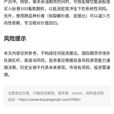
产对冲。例如，做多原油期货的同时，可搭配做空能源股或
货
买入标普500看跌期权，以抵消宏观冲击下的系统性风险。
行
另外，使用跨品种价差（如裂解价差、金银比）可以减少方
情
向性依赖，专注相对价值回归。
黄
风险提示
金
期
货
本文内容仅供参考，不构成任何投资建议。国际期货市场存
在高杠杆、高波动风险，投资者应根据自身风险承受能力谨
慎决策，历史业绩不代表未来表现。市场有风险，投资需谨
慎。
主题测试文章，只做测试使用。发布者：admin，转转请注明
出处：
https://www.boyangwujin.com/7965/