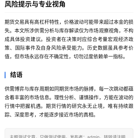
恒
风险提示与专业视角
指
期
期货交易具有高杠杆特性，价格波动可能带来超过本金的损
货
失。本文所涉供需分析与库存解读仅为市场观察视角，不构
成具体投资建议。投资者在决策时应综合考量宏观经济政
期
策、国际事件及自身风险承受能力。历史数据虽具参考价
货
值，但市场永远存在不确定性，切勿过度依赖单一指标。
入
门
结语
期
货
供需博弈与库存周期如同期货市场的脉搏，每一次跳动都蕴
行
含着丰富的市场信息。理性分析、谨慎操作，方能在波动的
情
行情中把握机遇。期货行情的研究永无止境，唯有持续跟
踪、深度思考，才能逐步接近市场的真相。
黄
金
期
主题测试文章，只做测试使用。发布者：admin，转转请注明