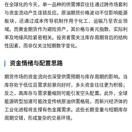
在全球化的今天，单一品种的供需博弈往往通过跨市场套利
与资金流动产生连锁反应。原油期货价格波动不仅影响能源
板块，还通过成本传导机制作用于化工、运输乃至农业领
域。而黄金期货作为避险资产，其价格与美元指数、实际利
率及地缘风险紧密相关。投资者需关注库存周期背后的结构
性因素，而非仅关注短期数字变化。
原
资金情绪与配置思路
油
期
期货市场的资金流向也深受供需预期与库存周期的影响。当
货
库存处于低位且需求前景向好时，多头资金往往更为积极；
反之，高库存与需求萎缩则可能引发空头配置。此外，全球
国
能源转型加速可能改变传统原油供需格局，而新兴经济体的
际
工业化进程将支撑有色金属需求。这些长期变量与短期库存
期
周期交错，形成复杂的交易环境。
货