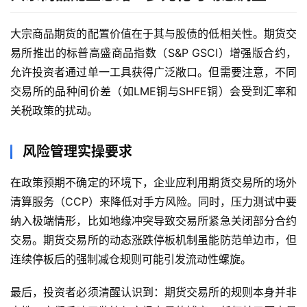
货
入
大宗商品期货的配置价值在于其与股债的低相关性。期货交
门
易所推出的标普高盛商品指数（S&P GSCI）增强版合约，
允许投资者通过单一工具获得广泛敞口。但需要注意，不同
期
交易所的品种间价差（如LME铜与SHFE铜）会受到汇率和
货
关税政策的扰动。
行
情
风险管理实操要求
黄
在政策预期不确定的环境下，企业应利用期货交易所的场外
金
清算服务（CCP）来降低对手方风险。同时，压力测试中要
期
货
纳入极端情形，比如地缘冲突导致交易所紧急关闭部分合约
交易。期货交易所的动态涨跌停板机制虽能防范单边市，但
连续停板后的强制减仓规则可能引发流动性螺旋。
最后，投资者必须清醒认识到：期货交易所的规则本身并非