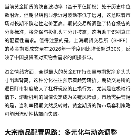
当前黄金期货的隐含波动率（基于平值期权）处于历史中位
数附近，但期限结构显示近月波动率低于远月，这意味着市
原
场对长期不确定性定价更高。期货交易所调整了持仓报告的
油
分类标准，将套保与投机头寸分开披露，这有助于识别真正
期
货
的配置性需求。值得注意的是，上海期货交易所（SHFE）
的黄金期货成交量在2026年一季度同比增长超过30%，反
国
映了中国投资者对实物金需求的间接参与。
际
期
资金情绪方面，全球最大的黄金ETF持仓量与期货净多头头
货
寸出现背离，这种分化往往预示着趋势转折。期货交易所的
逐日盯市制度放大了杠杆玩家的止损行为，尤其是在极端行
恒
情下，熔断机制的阈值设定成为关键风险点。市场需要警惕
指
的是，当利率预期突然反转时，黄金期货的跨市场套利策略
期
可能因流动性枯竭而失败。
货
大宗商品配置思路：多元化与动态调整
期