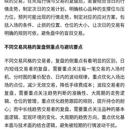
续的交易，在完成行情与交易的复盘后，需要结合当日的行
货
行
情走势，制定次日的交易计划，明确核心品种的支撑位与压
情
力位，预判可能出现的行情走势，制定对应的应对方案，包
括入场的条件、止损的位置、仓位的大小，让次日的交易有
黄
明确的规则可依，避免盘中的盲目交易。
金
期
不同交易风格的复盘侧重点与避坑要点
货
不同交易风格的交易者，复盘的侧重点有着明显的区别，日
内短线交易者的复盘，需要重点关注每一笔交易的入场时
机、分时图的量价配合、日内的波动规律，重点优化入场出
场的点位，减少无效交易，降低手续费成本；波段交易者的
复盘，需要重点关注趋势判断的准确性、大周期的走势逻
辑、仓位的管理，重点优化趋势跟踪的规则，提升持仓的耐
心；而中长线趋势交易者的复盘，需要重点关注品种的基本
面逻辑、宏观环境的变化、大周期的趋势方向，重点优化基
本面与技术面的结合逻辑，避免被短期的行情波动干扰。