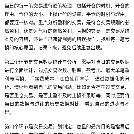
当日的每一笔交易进行逐笔梳理，包括开仓的时机、开仓的
理由、仓位的大小、止损止盈的设置、平仓的时机与理由，
国
际
都要逐一核对。重点分析盈利的交易，是符合交易规则的必
期
然盈利，还是运气好的偶然盈利；亏损的交易，是交易系统
货
本身的容错，还是自己违背规则的错误操作，找到每一笔亏
损的核心原因，记录下来，避免后续重复出现。
恒
指
第三个环节是交易数据统计与分析，需要对当日的交易数据
期
进行全面统计，包括交易次数、胜率、盈亏比、最大单笔盈
货
利与亏损、手续费成本、仓位使用率等，通过数据化的分
析，清晰地看到自己的交易问题，比如是否存在过度交易、
期
是否重仓交易、是否止盈不及时止损不果断等，同时还要将
货
当日的数据与过往的历史数据对比，看到自己的进步与不
入
足。
门
第四个环节是次日交易计划制定，复盘的最终目的是指导后
期