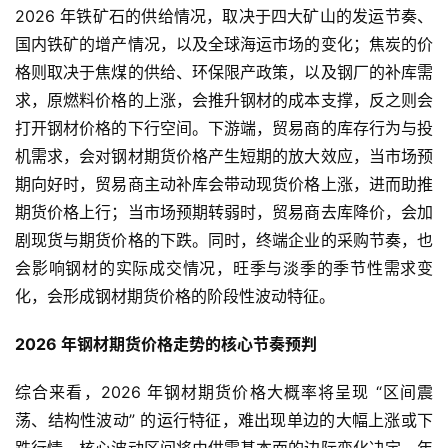
油
2026 年铁矿石的供给情况，取决于四大矿山的发运节奏、
期
国内铁矿的增产情况，以及全球海运市场的变化；焦炭的价
货
格则取决于焦煤的供给、环保限产政策，以及钢厂的补库需
求，原燃料价格的上涨，会推升钢材的成本支撑，反之则会
国
打开钢材价格的下行空间。下游端，贸易商的库存行为与投
际
机需求，会对钢材期货价格产生短期的放大效应，当市场预
期
期向好时，贸易商主动补库会带动现货价格上涨，进而助推
货
期货价格上行；当市场预期转弱时，贸易商去库降价，会加
剧现货与期货价格的下跌。同时，终端企业的采购节奏，也
恒
指
会影响钢材的实际成交情况，旺季与淡季的季节性需求变
期
化，会形成钢材期货价格的阶段性波动特征。
货
2026 年钢材期货价格走势的核心节奏预判
期
综合来看，2026 年钢材期货价格大概率将呈现 “区间震
货
入
荡、结构性波动” 的运行特征，难出现单边的大幅上涨或下
门
跌行情，核心波动区间将由供需基本面的边际变化决定。年