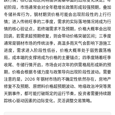
初阶段，市场通常会对全年稳增长政策形成较强预期，叠加
期
冬储补库行为，钢材期货价格可能会出现阶段性的上行行
货
情；进入传统旺季的二季度，需求的实际落地情况将成为行
行
情的核心验证点，若终端需求不及预期，价格大概率会出现
情
回调，若需求超预期修复，则会带动价格突破区间；三季度
通常是钢材市场的传统淡季，高温多雨天气会影响下游施工
黄
进度，需求进入阶段性低谷，价格大概率处于弱势震荡格
金
期
局，成本端的支撑将成为价格的主要锚点；四季度随着旺季
货
收尾、冬储行情开启，市场会对次年的供需格局形成新的预
期，价格会根据冬储力度与政策导向出现阶段性波动。需要
注意的是，2026 年钢材市场的不确定性依然存在，房地产
修复不及预期、原燃料价格超预期波动、地缘政治冲突等黑
天鹅事件，都可能打破既定的运行节奏，投资者需要持续跟
踪核心驱动因素的边际变化，灵活调整交易策略。