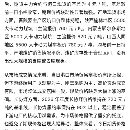
后，期货主力合约与港口现货的基差为 4 元 / 吨，基差较
前一日小幅收窄，期现价格联动性显著增强。产地现货市场
方面，晋陕蒙主产区坑口价整体持稳，陕西榆林地区 5500
大卡动力煤坑口主流报价 760 元 / 吨，内蒙古鄂尔多斯地
区 5000 大卡动力煤坑口主流报价 620 元 / 吨，山西大同
地区 5500 大卡动力煤车板价 780 元 / 吨，均与前一日持
原
平，产地煤矿销售情况平稳，煤矿库存处于合理区间，没有
油
出现大规模的累库或去库现象。
期
货
从市场成交情况来看，当日港口市场贸易商报价有所上探，
但下游终端用户以观望为主，刚需采购为主，高价货源成交
国
有限，市场整体成交氛围一般，现货价格缺乏大幅上涨的基
际
础。长协煤方面，2026 年年度长协煤价格维持在 720 元 /
期
吨的基准线，长协煤履约率保持在 90% 以上，稳定覆盖了
货
下游电厂的核心用煤需求，为市场价格提供了坚实的托底，
也避免了期现价格出现大幅异动。整体来看，今日期货价格
恒