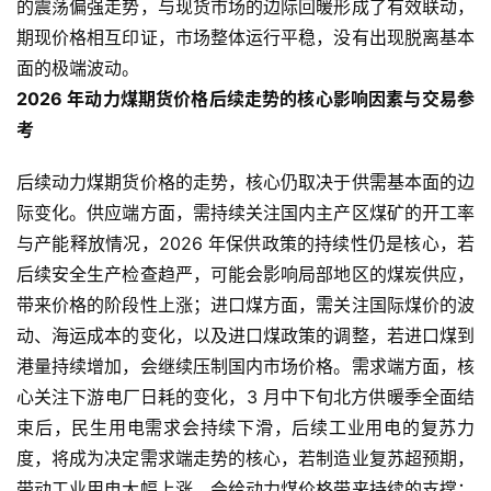
的震荡偏强走势，与现货市场的边际回暖形成了有效联动，
指
期
期现价格相互印证，市场整体运行平稳，没有出现脱离基本
货
面的极端波动。
2026 年动力煤期货价格后续走势的核心影响因素与交易参
期
考
货
入
后续动力煤期货价格的走势，核心仍取决于供需基本面的边
门
际变化。供应端方面，需持续关注国内主产区煤矿的开工率
与产能释放情况，2026 年保供政策的持续性仍是核心，若
期
后续安全生产检查趋严，可能会影响局部地区的煤炭供应，
货
带来价格的阶段性上涨；进口煤方面，需关注国际煤价的波
行
动、海运成本的变化，以及进口煤政策的调整，若进口煤到
情
港量持续增加，会继续压制国内市场价格。需求端方面，核
心关注下游电厂日耗的变化，3 月中下旬北方供暖季全面结
黄
束后，民生用电需求会持续下滑，后续工业用电的复苏力
金
期
度，将成为决定需求端走势的核心，若制造业复苏超预期，
货
带动工业用电大幅上涨，会给动力煤价格带来持续的支撑；