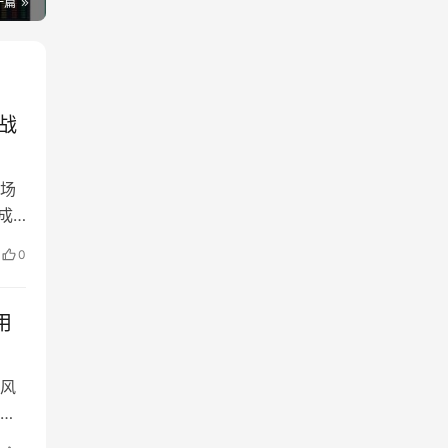
一篇
战
场
成
加
0
的
双向
用
风
者
略