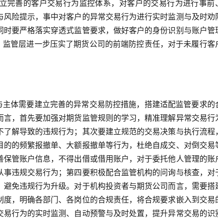
立完善的客户交易行为监控体系，对客户的交易行为进行事前
与风险提示，事中对客户的异常交易行为进行实时监测与及时劝
同时要严格落实穿透式监管要求，做好客户的身份识别与账户管
年，监管层进一步压实了期货公司的前端防控责任，对于未履行客
。
参与主体需要建立完善的异常交易防控措施，搭建适配监管要求的
而言，首先要加强对期货监管规则的学习，精准理解异常交易行
不了解导致的违规行为；其次要建立规范的交易决策与执行流程
目的的频繁报撤单、大额报撤单等行为，杜绝自成交、对倒交易
善保管账户信息，不得出借或借用账户，对于委托他人管理的账
从事违规交易行为；第四要积极配合监管机构的问询与核查，对
，避免违规行为升级。对于机构投资者与期货公司而言，需要搭
制度，明确各部门、各岗位的合规责任，将合规要求嵌入到交易
交易行为的实时监测、自动预警与及时处置，提升异常交易的识