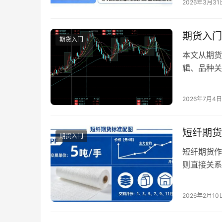
2026年3月31
更加多元，
言，从基础
体系，是实
期货入门
期货入门
本文从期货
辑、品种关
2026年7月4日
短纤期货
期货入门
短纤期货作
则直接关系
格走势、制
的完善，短
2026年2月10
幅度调整，
定是什么？