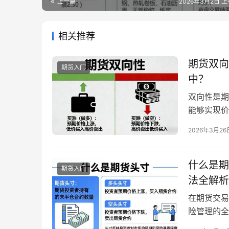
上一篇
2026年3月2日 上午
相关推荐
期货双向
期货入门
中？
双向性是期
能够实现价
熟，交易品
2026年3月26
丰富，对于
正确运用方
性的核心定
什么是期
期货入门
法全解析
在期货交易
险管理的全
在期货市场