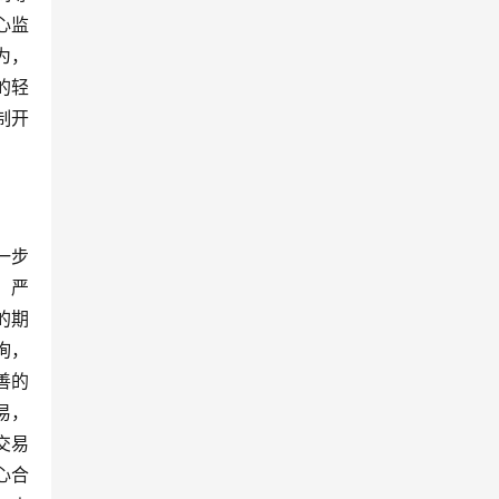
心监
为，
的轻
制开
一步
，严
的期
询，
善的
易，
交易
心合