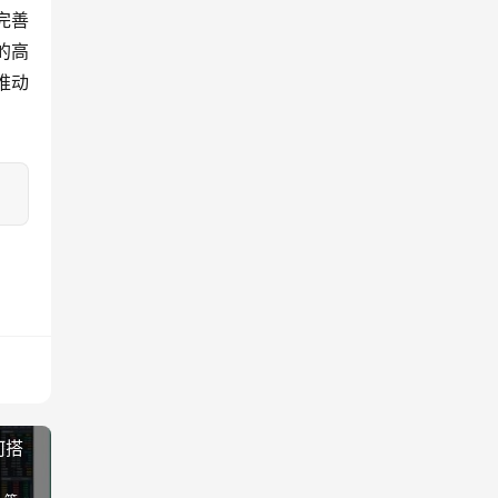
完善
的高
推动
何搭