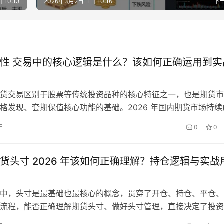
10:13
2026年3月2日 上午10:16
下
性 交易中的核心逻辑是什么？该如何正确运用到实
货交易区别于股票等传统投资品种的核心特征之一，也是期货市
格发现、套期保值核心功能的基础。2026 年国内期货市场持续
种不断扩容，投资者结构持续优化，期货双向性的应用场景也更
日
0
0
投资者而言，正确理解期货双向性的核心逻辑，掌握其在实战中
法，同时规避相关风险，是参与期货交易的核心必修课。 期货
义与…
货头寸 2026 年该如何正确理解？持仓逻辑与实战
中，头寸是最基础也最核心的概念，贯穿了开仓、持仓、平仓、
流程，能否正确理解期货头寸、做好头寸管理，直接决定了投资
的长期生存能力。2026 年国内期货市场品种持续扩容，交易策