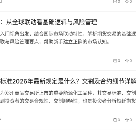
日
0
0
不同交易模式下的头寸管理逻辑也出现了新的变化，对于投资者
定义到实战应用，全面理解期货头寸的内涵，建立科学的头寸管
现稳定…
：从全球联动看基础逻辑与风险管理
入门视角出发，结合国际市场联动特性，解析期货交易的基础逻
联与风险管理要点，帮助新手建立正确的市场认知。
0
0
标准2026年最新规定是什么？交割及合约细节详
为郑州商品交易所上市的重要能源化工品种，其交易标准、交割
到投资者的交易合规性、交割顺畅性，也是投资者分析短纤期货
定交易策略的重要基础。2026年，随着短纤行业的发展和期货
纤期货标准出现了部分调整，尤其是春节期间的保证金和涨跌停
日
0
0
对投资者交易产生了直接影响。那么，短纤期货标准2026年最
合…