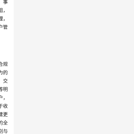
、事
阻，
理，
户管
合规
为的
，交
等明
户，
于收
建更
的全
别与