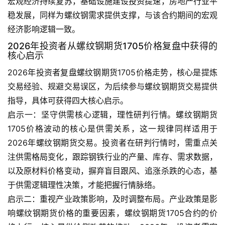
宏观经济持续复苏，基础设施建设投资提速，房地产行业平
稳发展，同样为螺纹钢需求提供支撑，与该合约期间的宏观
黄
经济影响逻辑一致。
金
2026年投资者从螺纹钢期货1705价格复盘中获得的
期
核心启示
货
2026年投资者复盘螺纹钢期货1705价格走势，核心是提炼
交易经验、规避交易误区，为后续参与螺纹钢期货交易提供
指导，具体可获得四大核心启示。
启示一：坚守供需核心逻辑，理性研判行情。螺纹钢期货
1705价格波动的核心是供需关系，这一规律同样适用于
2026年螺纹钢期货交易。投资者在研判行情时，需重点关
注供需格局变化，跟踪钢铁行业的产量、库存、需求数据，
以及原材料价格变动，摒弃盲目跟风、追涨杀跌的心态，基
于供需逻辑理性决策，才能把握行情脉络。
启示二：重视产业政策影响，及时调整布局。产业政策是影
响螺纹钢期货价格的重要因素，螺纹钢期货1705合约的价