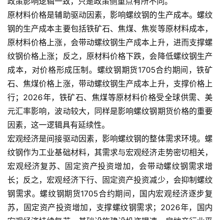
政策影响逻辑一致，只是政策侧重点有所不同。
际
原材料价格是辅助驱动因素，影响螺纹钢的生产成本。螺纹
期
钢的生产成本主要包括铁矿石、焦煤、焦炭等原材料成本，
货
原材料价格上涨，会带动螺纹钢生产成本上升，进而支撑螺
纹钢价格上涨；反之，原材料价格下跌，会降低螺纹钢生产
恒
成本，对价格形成压制。螺纹钢期货1705合约期间，铁矿
指
期
石、焦煤价格上涨，带动螺纹钢生产成本上升，支撑价格上
货
行；2026年，铁矿石、焦煤等原材料价格受全球供需、美
元汇率影响，波动较大，同样是影响螺纹钢期货价格的重要
期
因素，这一逻辑具有延续性。
货
宏观经济是间接驱动因素，影响螺纹钢的整体需求环境。螺
入
纹钢作为工业基础材料，其需求与宏观经济走势密切相关，
门
宏观经济复苏、固定资产投资增加，会带动螺纹钢需求增
长；反之，宏观经济下行、固定资产投资减少，会抑制螺纹
期
钢需求。螺纹钢期货1705合约期间，国内宏观经济逐步复
货
行
苏，固定资产投资增加，支撑螺纹钢需求；2026年，国内
情