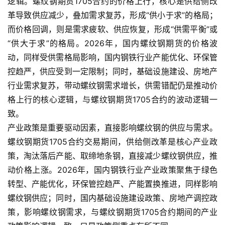
逻辑。螺纹钢期货1705合约的价格上行，核心是供给侧改
革导致供应减少，叠加需求复苏，形成“供小于求”的格局；
而价格回调，则是需求疲软、供应恢复，形成“供需平衡”或
“供大于求”的格局。2026年，国内螺纹钢期货的价格波
动，同样受供需格局影响，国内钢铁行业产能优化、环保管
控趋严，供应受到一定限制；同时，基础设施建设、房地产
行业需求复苏，带动螺纹钢需求增长，供需错配仍是推动价
格上行的核心逻辑，与螺纹钢期货1705合约的波动逻辑一
致。
产业政策是重要驱动因素，直接影响螺纹钢的供应与需求。
螺纹钢期货1705合约交易期间，供给侧改革是核心产业政
策，淘汰落后产能、取缔地条钢，直接减少螺纹钢供应，推
原
油
动价格上涨。2026年，国内钢铁行业产业政策聚焦于绿色
期
转型、产能优化，环保管控趋严、产能置换推进，同样影响
货
螺纹钢供应；同时，国内基础设施建设政策、房地产调控政
策，影响螺纹钢需求，与螺纹钢期货1705合约期间的产业
国